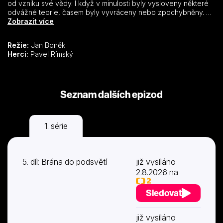
od vzniku své vědy. I když v minulosti byly vysloveny některé
odvážné teorie, časem byly vyvráceny nebo zpochybněny. Až
v posledních letech, s rozvojem moderní techniky, ať už je to
Zobrazit více
dálkový průzkum země z kosmu nebo nabídka silných
terénních automobilů, poznání přece jenom pokročilo a nové
Režie:
Jan Boněk
možnosti výzkumu přinesly své plody.
Herci:
Pavel Rímský
Seznam dalších epizod
1. série
5. díl: Brána do podsvětí
již vysíláno
2.8.2026 na
Sledovat
již vysíláno