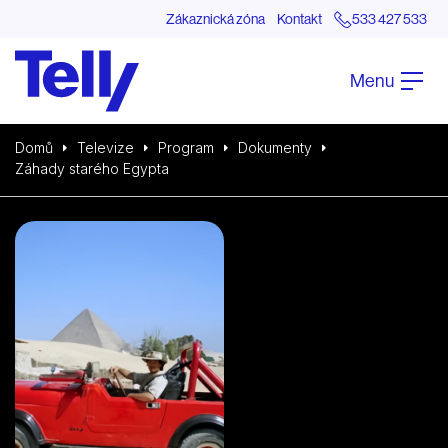
Zákaznická zóna
Kontakt
533 427 533
Menu
Domů
Televize
Program
Dokumenty
Záhady starého Egypta