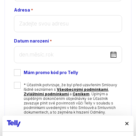
Adresa
*
Datum narození
*
DD
dot
MM
Mám promo kód pro Telly
dot
YYYY
*
* Účastník potvrzuje, že byl před uzavřením Smlouvy
řádně seznámen s
Všeobecnými podmínkami
,
Zvláštními podmínkami
a
Ceníkem
. Úplným a
úspěšným dokončením objednávky se Účastník
zavazuje plnit své povinnosti vůči Telly v souladu s
podmínkami uvedenými v této Smlouvě a Smluvních
dokumentech, a to zejména k hrazení Odměny.
Nabízíme Vám i možnost nezávazně od nás
získávat tyto informace: