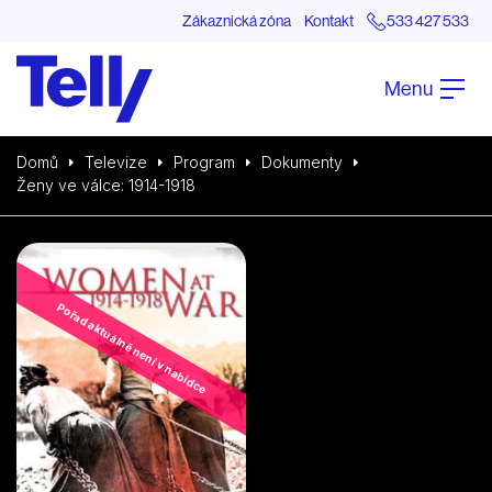
Zákaznická zóna
Kontakt
533 427 533
Menu
Domů
Televize
Program
Dokumenty
Ženy ve válce: 1914-1918
Pořad aktuálně není v nabídce