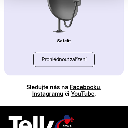
Satelit
Prohlédnout zařízení
Sledujte nás na
Facebooku
,
Instagramu
či
YouTube
.