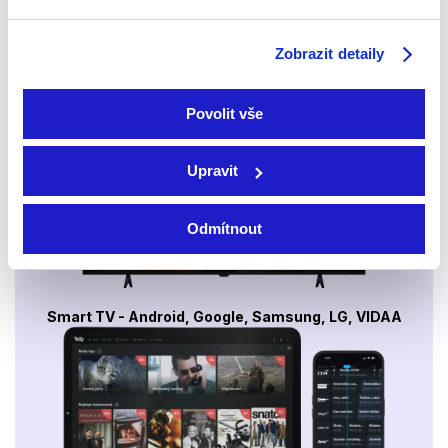
Sledujte kdekoliv až na 6 zařízeních
Zobrazit detaily
Sledovat internetovou televizi jde odkudkoliv
po celé EU, a to až na 6 zařízeních.
Povolit vše
Upravit
Odmítnout
Smart TV - Android, Google, Samsung, LG, VIDAA