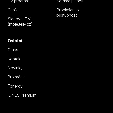
TV program
Šetříme planetu
Ceník
Prohlášení o
přístupnosti
Sledovat TV
(moje.telly.cz)
Ostatní
O nás
Kontakt
Novinky
Pro média
Fonergy
iDNES Premium