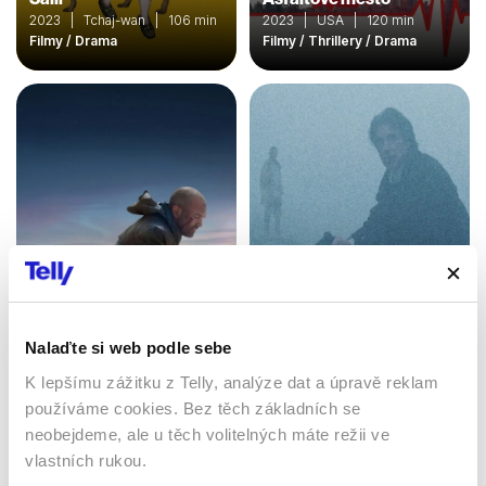
2023 | Tchaj-wan | 106 min
2023 | USA | 120 min
Filmy / Drama
Filmy / Thrillery / Drama
Automata
Insomnie
2014 | USA, Bulharsko,
Nalaďte si web podle sebe
Kanada | 109 min
2002 | USA | 114 min
Filmy / Thrillery / Sci-fi /
Filmy / Thrillery / Krimi /
K lepšímu zážitku z Telly, analýze dat a úpravě reklam
Drama
Drama
používáme cookies. Bez těch základních se
neobejdeme, ale u těch volitelných máte režii ve
vlastních rukou.