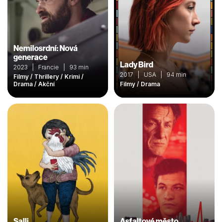
Nemilosrdní: Nová
generace
Lady Bird
2023 | Francie | 93 min
2017 | USA | 94 min
Filmy / Thrillery / Krimi /
Drama / Akční
Filmy / Drama
Salli
Asfaltové město