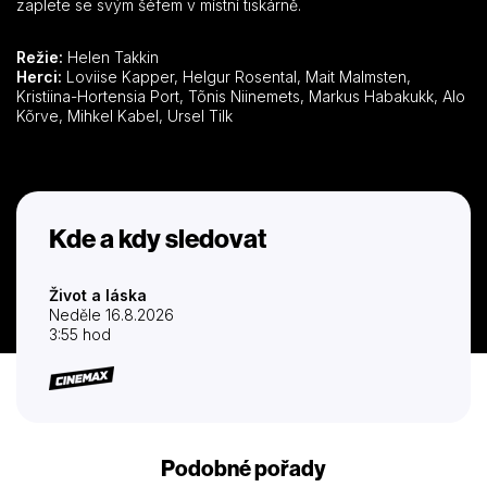
zaplete se svým šéfem v místní tiskárně.
Režie:
Helen Takkin
Herci:
Loviise Kapper, Helgur Rosental, Mait Malmsten,
Kristiina-Hortensia Port, Tõnis Niinemets, Markus Habakukk, Alo
Kõrve, Mihkel Kabel, Ursel Tilk
Kde a kdy sledovat
Život a láska
Neděle 16.8.2026
3:55 hod
Podobné pořady