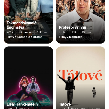
Takmer dokonalé
tajomstvá
Profesor v ringu
2019 | Německo | 111 min
2012 | USA | 105 min
Filmy / Komedie / Drama
Filmy / Komedie
Lisa Frankenstein
Tátové