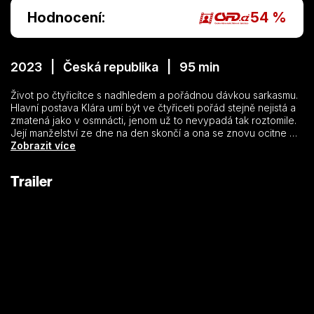
Hodnocení:
54 %
2023 | Česká republika | 95 min
Život po čtyřicítce s nadhledem a pořádnou dávkou sarkasmu.
Hlavní postava Klára umí být ve čtyřiceti pořád stejně nejistá a
zmatená jako v osmnácti, jenom už to nevypadá tak roztomile.
Její manželství ze dne na den skončí a ona se znovu ocitne v
nepředvídatelném světě randění a trapasů. Do toho vychovává
Zobrazit více
dvě dcery, snaží se přežít řeči své mámy a radit jí začne
úžasná vztahová koučka.
Trailer