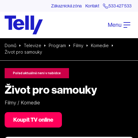
Zákaznická zóna
Kontakt
533 427 533
Menu
Domů
Televize
Program
Filmy
Komedie
Život pro samouky
Pořad aktuálně není v nabídce
Život pro samouky
Filmy / Komedie
Koupit TV online