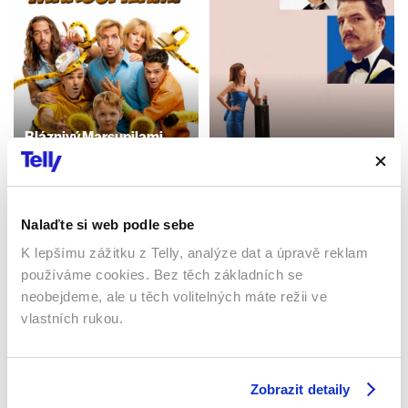
Bláznivý Marsupilami
Dokonalá shoda
2025 | 10 min
2025 | 117 min
Filmy / Dobrodružné /
Komedie
Filmy / Komedie / Drama
Nalaďte si web podle sebe
K lepšímu zážitku z Telly, analýze dat a úpravě reklam
Sledujte kdekoliv až na 6 zařízeních
používáme cookies. Bez těch základních se
neobejdeme, ale u těch volitelných máte režii ve
vlastních rukou.
Sledovat internetovou televizi jde odkudkoliv
po celé EU, a to až na 6 zařízeních.
Zobrazit detaily