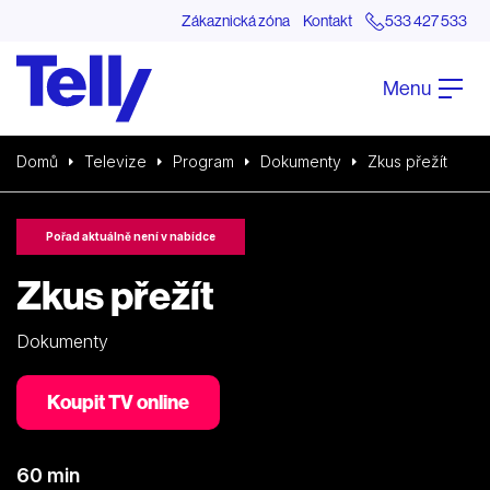
Zákaznická zóna
Kontakt
533 427 533
Menu
Domů
Televize
Program
Dokumenty
Zkus přežít
Pořad aktuálně není v nabídce
Zkus přežít
Dokumenty
Koupit TV online
60 min