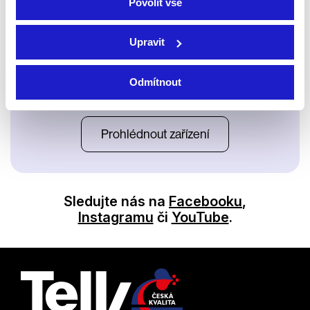
Povolit vše
Upravit
Odmítnout
Satelit
Prohlédnout zařízení
Sledujte nás na
Facebooku
,
Instagramu
či
YouTube
.