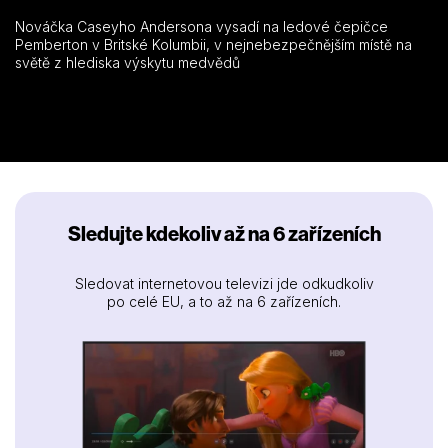
Nováčka Caseyho Andersona vysadí na ledové čepičce
Pemberton v Britské Kolumbii, v nejnebezpečnějším místě na
světě z hlediska výskytu medvědů
Sledujte kdekoliv až na 6 zařízeních
Sledovat internetovou televizi jde odkudkoliv
po celé EU, a to až na 6 zařízeních.