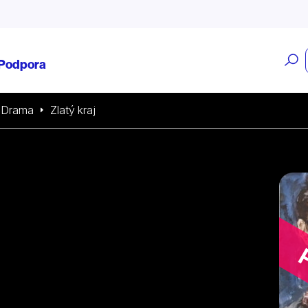
O
Podpora
v
Drama
Zlatý kraj