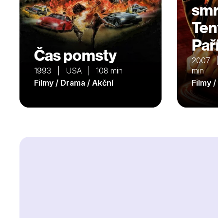
smrt
Ten
Paří
Čas pomsty
2007 
1993 | USA | 108 min
min
Filmy / Drama / Akční
Filmy 