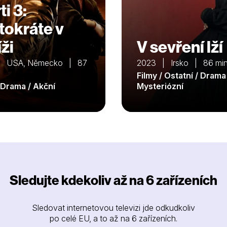
i 3:
tokráte v
ži
V sevření lží
| USA, Německo | 87
2023 | Irsko | 86 mi
Filmy / Ostatní / Drama
/ Drama / Akční
Mysteriózní
Sledujte kdekoliv až na 6 zařízeních
Sledovat internetovou televizi jde odkudkoliv
po celé EU, a to až na 6 zařízeních.