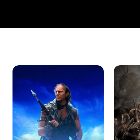
manželé se obratem vrací do Zlatého kraje, kde se jim 
rodinnou idylou ale otřese vypuknutí občanské války, kt
osudu americké společnosti. Susannu stále intenzivněji 
událost v podobě ničivého požáru jejich rodinného jižansk
duševní zdraví jsou náhle v troskách… Zlatý kraj představ
Indianě, kde se odehrává osudové drama milostného troj
americké společností během 19. století, které vyvrcholil
Vysokorozpočtový epos představoval ambiciózní projekt
Jih proti Severu (1939). V ústřední milenecké trojici se 
hvězdy ve složení Elizabeth Taylorová, Montgomery Clif
obsazení doplňují ve vedlejších rolích Rod Taylor nebo 
nominován na Oscara celkem ve čtyřech kategoriích.