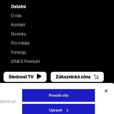
Ostatní
O nás
Kontakt
Novinky
Pro média
Fonergy
iDNES Premium
Sledovat TV
Zákaznická zóna
Povolit vše
adních se
Facebook
YouTube
Instagram
Upravit