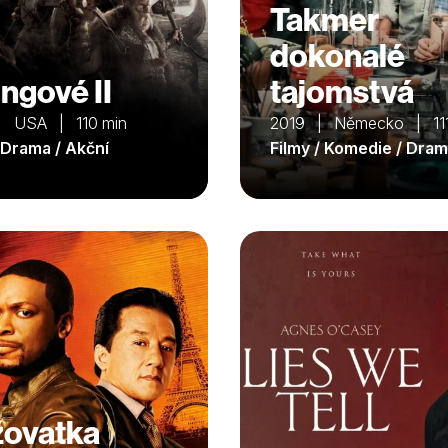
Takmer
dokonalé
ingové II
tajomstvá
| USA | 110 min
2019 | Německo | 111
/ Drama / Akční
Filmy / Komedie / Dra
žovatka