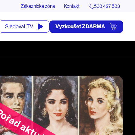
Zákaznická zóna
Kontakt
533 427 533
tevřít
Vyzkoušet ZDARMA
Sledovat TV
yhledávání