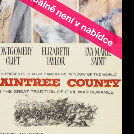
ořad aktuálně není v nabídce