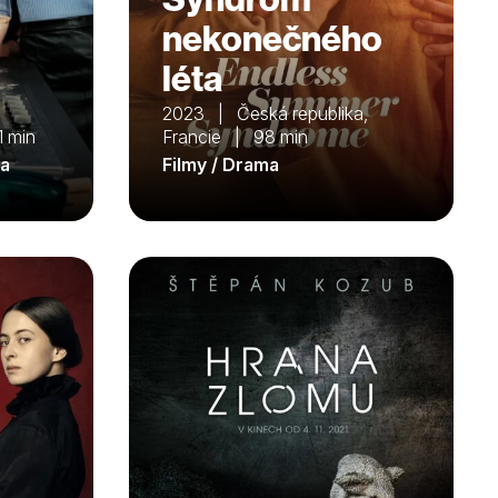
nekonečného
léta
2023 | Česká republika,
 min
Francie | 98 min
ma
Filmy / Drama