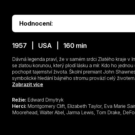
Hodnocení:
1957 | USA | 160 min
Dávná legenda praví, že v samém srdci Zlatého kraje v I
se zlatou korunou, který plodí lásku a mír. Kdo ho jednou
pochopit tajemství života. Školní premiant John Shawnessy patří k místním patriotům, 
symbolické hledání bájného stromu provází celý životem
studium, sní o dráze básníka, který se stane lordem Byr
Zobrazit více
romantika Johna pojí nezlomné pouto k jeho nejvěrnější př
celým dosavadním životem. John jí ale nečekaně zlomí s
Režie:
Edward Dmytryk
jižanské krásky Susanny , která sem zavítala do honosné
Herci:
Montgomery Clift, Elizabeth Taylor, Eva Marie Saint, Lee Marvin, Rod Taylor, Agnes
vášnivý letní románek nakonec vyústí ve svatbu, jejich 
Moorehead, Walter Abel
šťastná volba. Společně odchází žít do New Orleans, kt
bouřlivých změn v americké společnosti. Přesvědčený abo
občané mohli bojovat mezi sebou, proto věří ve vyřešen