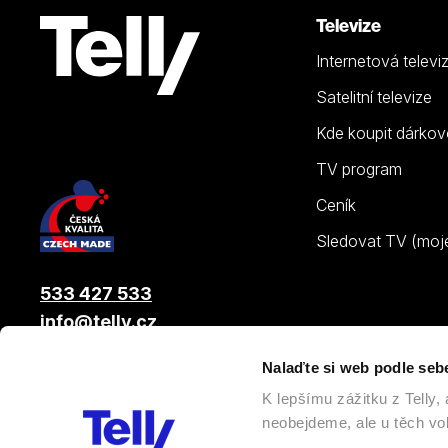
Televize
Internetová televi
Satelitní televize
Kde koupit dárkov
TV program
Ceník
Sledovat TV (moje.
533 427 533
info@telly.cz
Nalaďte si web podle seb
© 2026 |
Telly s.r.o.
, člen skupiny LAMA ENERGY GROUP
K lepšímu zážitku z Telly
neobejdeme, ale u těch vol