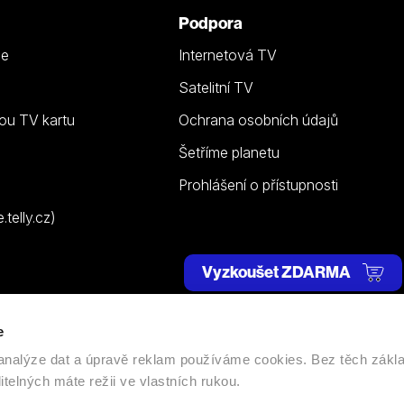
Podpora
ze
Internetová TV
Satelitní TV
ou TV kartu
Ochrana osobních údajů
Šetříme planetu
Prohlášení o přístupnosti
telly.cz)
Vyzkoušet ZDARMA
e
 | Všechna práva vyhrazena. |
Nastavení cookies
, analýze dat a úpravě reklam používáme cookies. Bez těch zákl
itelných máte režii ve vlastních rukou.