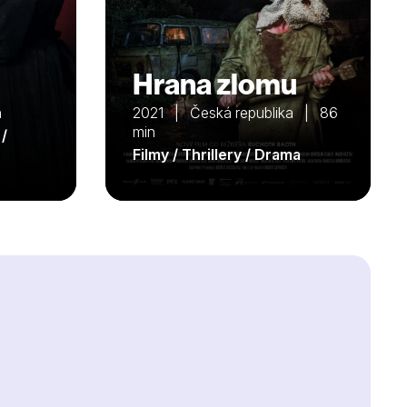
Hrana zlomu
n
2021 | Česká republika | 86
min
 /
Filmy / Thrillery / Drama