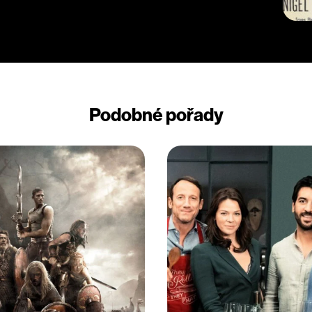
narodí vytoužený syn Jim. Krátkodobou
erá představuje zlomovou událost v
dohání děsivé vzpomínky na tragickou
ého sídla. Společenský mír i její
uje fiktivní místo kdesi v americké
úhelníku na pozadí bouřlivých proměn
y občanskou válkou.
 studia MGM v duchu filmové klasiky
Podobné pořady
představily tehdy přední hollywoodské
t a Eva Marie Saintová. Hvězdné
Lee Marvin. Výpravný snímek byl