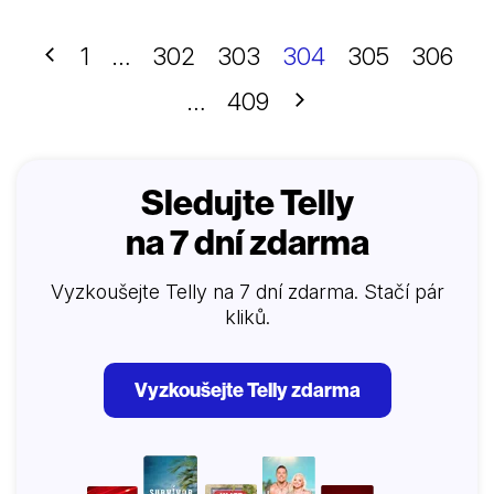
Předchozí
1
…
302
303
304
305
306
Další
…
409
Sledujte Telly
na 7 dní zdarma
Vyzkoušejte Telly na 7 dní zdarma. Stačí pár
kliků.
Vyzkoušejte Telly zdarma