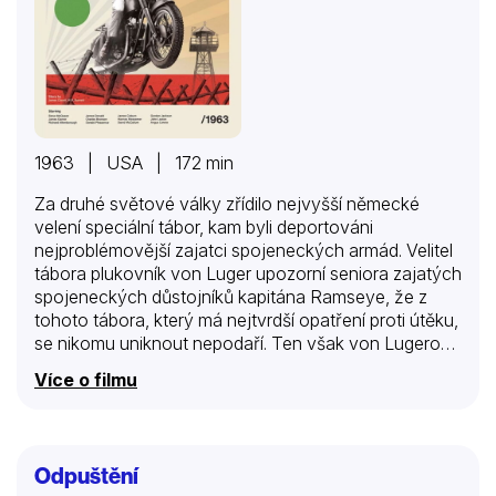
1963 | USA | 172 min
Za druhé světové války zřídilo nejvyšší německé
velení speciální tábor, kam byli deportováni
nejproblémovější zajatci spojeneckých armád. Velitel
tábora plukovník von Luger upozorní seniora zajatých
spojeneckých důstojníků kapitána Ramseye, že z
tohoto tábora, který má nejtvrdší opatření proti útěku,
se nikomu uniknout nepodaří. Ten však von Lugerovi
připomene, že pokusit se o útěk ze zajetí je
Více o filmu
povinností každého správného důstojníka…
Odpuštění