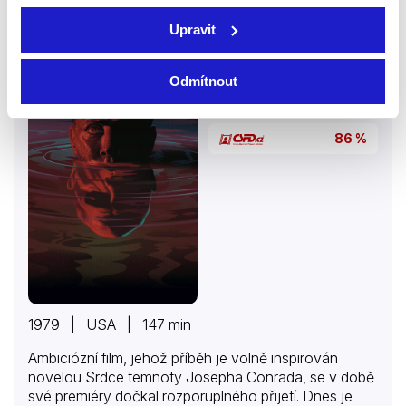
Apokalypsa
Upravit
Filmy
Drama
Odmítnout
Válečný
86 %
1979 | USA | 147 min
Ambiciózní film, jehož příběh je volně inspirován
novelou Srdce temnoty Josepha Conrada, se v době
své premiéry dočkal rozporuplného přijetí. Dnes je