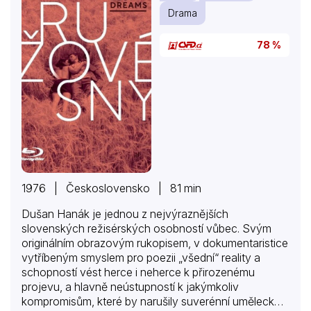
Drama
78 %
1976 | Československo | 81 min
Dušan Hanák je jednou z nejvýraznějších
slovenských režisérských osobností vůbec. Svým
originálním obrazovým rukopisem, v dokumentaristice
vytříbeným smyslem pro poezii „všední“ reality a
schopností vést herce i neherce k přirozenému
projevu, a hlavně neústupností k jakýmkoliv
kompromisům, které by narušily suverénní uměleckou