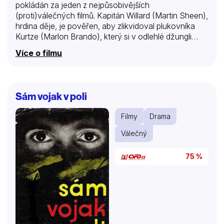
pokládán za jeden z nejpůsobivějších
(proti)válečných filmů. Kapitán Willard (Martin Sheen),
hrdina děje, je pověřen, aby zlikvidoval plukovníka
Kurtze (Marlon Brando), který si v odlehlé džungli
vybudoval vlastní království, v němž dotáhl oficiálně
Více o filmu
proklamovanou filozofii války do zrůdné podoby…
Snímek získal Zlatou palmu na MFF v Cannes, z osmi
nominací dva Oscary (kamera, zvuk) a řadu dalších
ocenění.
Sám vojak v poli
Filmy
Drama
Válečný
75 %