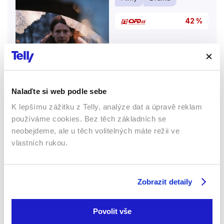
42 %
Nalaďte si web podle sebe
K lepšímu zážitku z Telly, analýze dat a úpravě reklam
používáme cookies. Bez těch základních se
neobejdeme, ale u těch volitelných máte režii ve
2024 | 90 min
vlastních rukou.
Ben Monroe, spisovatel a psycholog, se stěhuje do
Berlína, aby pokračoval ve výzkumu. Dostane se ale
do světa extremistické ideologie a sektářství.
Zobrazit detaily
Více o filmu
Povolit vše