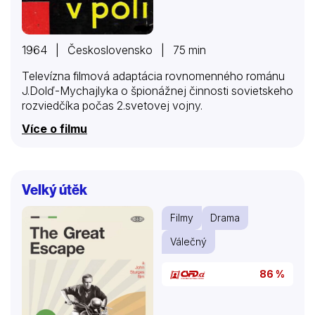
1964 | Československo | 75 min
Televízna filmová adaptácia rovnomenného románu
J.Dolď-Mychajlyka o špionážnej činnosti sovietskeho
rozviedčíka počas 2.svetovej vojny.
Více o filmu
Velký útěk
Filmy
Drama
Válečný
86 %