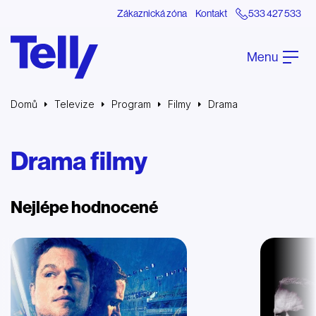
Zákaznická zóna
Kontakt
533 427 533
Menu
Domů
Televize
Program
Filmy
Drama
Drama filmy
Nejlépe hodnocené