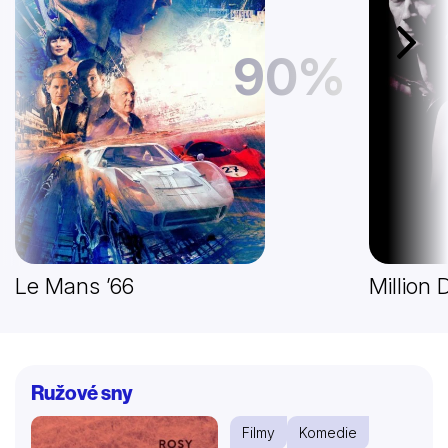
Další
90%
Le Mans ’66
Million 
Ružové sny
Filmy
Komedie