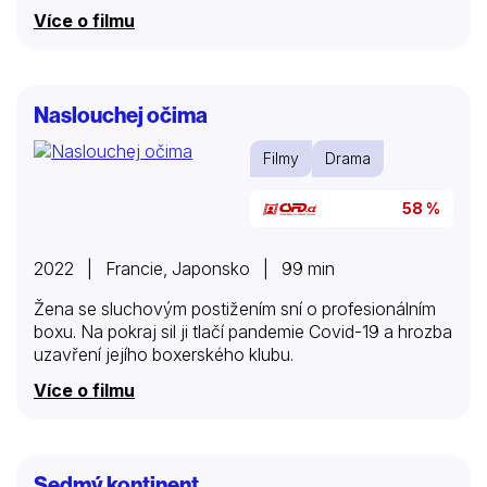
celistvost díla, připomíná českého režiséra Františka
Více o filmu
Vláčila. S odstupem času – více než dvacet let –
vynikají na Hanákově filmu především rysy integrity
umělecké osobnosti, v normalizační době
sedmdesátých let však znamenaly ostrůvky
Naslouchej očima
suverénní osobnostní tvorby v rybníce ideologicky
zakalených „tvůrčích“ počinů… Ružové sny jsou
Filmy
Drama
směšnosmutným poetickým vyprávěním o lásce
mladého pošťáka Jakuba ke krásné cikánce. Vesnice
58 %
je malá, všichni se tu znají a Jakub jako by byl
samozřejmou součástí života každé rodiny. Jolana
žije na okraji, v…
2022 | Francie, Japonsko | 99 min
Žena se sluchovým postižením sní o profesionálním
boxu. Na pokraj sil ji tlačí pandemie Covid-19 a hrozba
uzavření jejího boxerského klubu.
Více o filmu
Sedmý kontinent