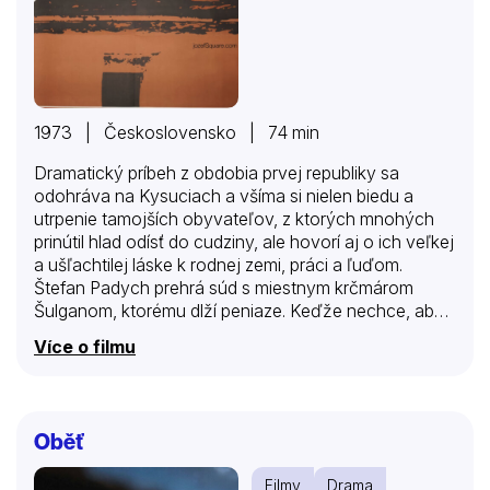
1973 | Československo | 74 min
Dramatický príbeh z obdobia prvej republiky sa
odohráva na Kysuciach a všíma si nielen biedu a
utrpenie tamojších obyvateľov, z ktorých mnohých
prinútil hlad odísť do cudziny, ale hovorí aj o ich veľkej
a ušľachtilej láske k rodnej zemi, práci a ľuďom.
Štefan Padych prehrá súd s miestnym krčmárom
Šulganom, ktorému dlží peniaze. Keďže nechce, aby
manželka a trojročná dcérka trpeli hladom, rozhodne
Více o filmu
sa odísť do Francúzska. Ústrednou postavou je
Katarína Padychová, ktorá sa po manželovom
odchode dopustí nevery a otehotnie…
Oběť
Filmy
Drama