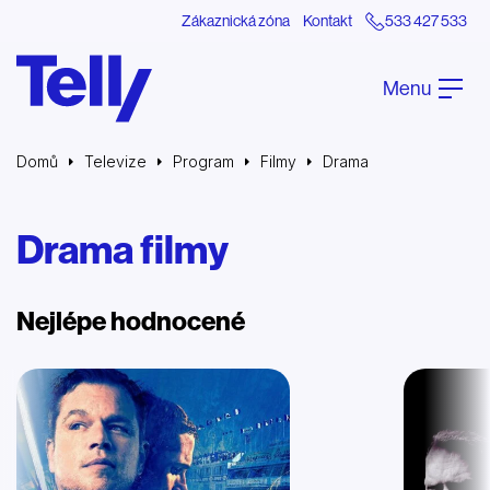
Zákaznická zóna
Kontakt
533 427 533
Menu
Domů
Televize
Program
Filmy
Drama
Drama filmy
Nejlépe hodnocené