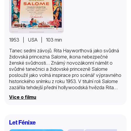
1953 | USA | 103 min
Tanec sedmi závojů. Rita Hayworthová jako svůdná
židovská princezna Salome, ikona nebezpečné
ženské svůdnosti… Známý novozákonní námět o
svůdné tanečnici a židovské princezně Salome
posloužil jako volná inspirace pro scénář výpravného
historického snímku z roku 1953. V titulní roli Salome
zazářila tehdejší přední hollywoodská hvězda Rita
Hayworthová, která zde mohla zúročit svou pestrou
Více o filmu
taneční minulost, ikonickým se stalo především její
podání erotického tance známého jako Tanec sedmi
závojů. Salome ve filmu představuje galilejskou
princeznu, nevlastní dceru krále Heroda. Na jeho
Let Fénixe
dvoře vládly tak rozvolněné mravy, že ji vypočítavá
matka a královna Herodiada v mládí raději poslala do