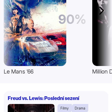
Další
90%
Le Mans ’66
Million 
Freud vs. Lewis: Poslední sezení
Filmy
Drama