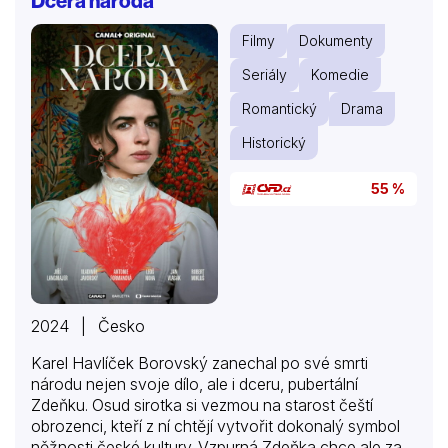
Dcera národa
Filmy
Dokumenty
Seriály
Komedie
Romantický
Drama
Historický
55 %
2024 | Česko
Karel Havlíček Borovský zanechal po své smrti
národu nejen svoje dílo, ale i dceru, pubertální
Zdeňku. Osud sirotka si vezmou na starost čeští
obrozenci, kteří z ní chtějí vytvořit dokonalý symbol
něžnosti české kultury. Vzpurná Zdeňka chce ale za