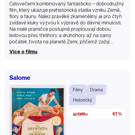
Celovečerní kombinovaný fantasticko – dobrodružný
film, který ukazuje prehistorická stadia vzniku Země,
flory a fauny. Nález pravěké zkameněliny je pro čtyři
zvídavé kluky výzvou k výpravě do dávné minulosti.
Na malé pramičce postupně proplouvají dobou
ledovou přes třetihory a druhohory až na samý
počátek života na planetě Zemi, přičemž zažijí
nejrůznější, mnohdy i nebezpečná dobrodružství.
Více o filmu
Salome
Filmy
Drama
Historický
61 %