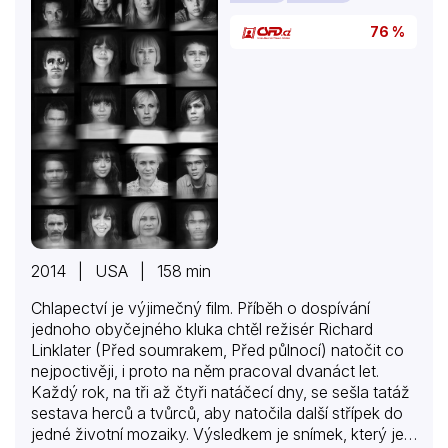
76 %
2014 | USA | 158 min
Chlapectví je výjimečný film. Příběh o dospívání
jednoho obyčejného kluka chtěl režisér Richard
Linklater (Před soumrakem, Před půlnocí) natočit co
nejpoctivěji, i proto na něm pracoval dvanáct let.
Každý rok, na tři až čtyři natáčecí dny, se sešla tatáž
sestava herců a tvůrců, aby natočila další střípek do
jedné životní mozaiky. Výsledkem je snímek, který je