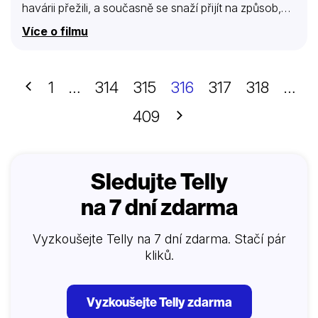
havárii přežili, a současně se snaží přijít na způsob,
jak všechny zachránit. Nebude to nic snadného,
Více o filmu
protože zásob jídla a pití není mnoho a skupina
naftařů není zrovna vybavena a už vůbec připravena
přežít v pustině do běla rozpálené pouště. A tak se ve
vypjaté situaci pomalu projevují skutečné charaktery
Předchozí
1
…
314
315
316
317
318
…
jednotlivých postav. Někteří z těch, kteří působili
silným dojmem a ostatní snad doufali, že se o ně…
Další
409
Sledujte Telly
na 7 dní zdarma
Vyzkoušejte Telly na 7 dní zdarma. Stačí pár
kliků.
Vyzkoušejte Telly zdarma