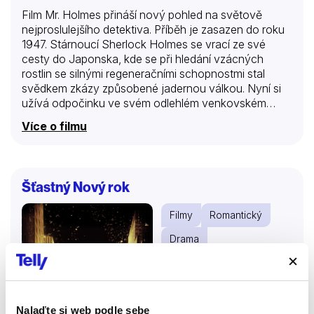
Film Mr. Holmes přináší nový pohled na světově
nejproslulejšího detektiva. Příběh je zasazen do roku
1947. Stárnoucí Sherlock Holmes se vrací ze své
cesty do Japonska, kde se při hledání vzácných
rostlin se silnými regeneračními schopnostmi stal
svědkem zkázy způsobené jadernou válkou. Nyní si
užívá odpočinku ve svém odlehlém venkovském
domku na pobřeží, kde žije pouze ve společnosti
Více o filmu
hospodyně a jejího dospívajícího syna Rogera, a své
poslední dny naplňuje chovem včel. Holmes, kterého
pomalu začíná zrazovat paměť, vkládá do chlapce
všechny své naděje při rozplétání okolností
Šťastný Nový rok
prastarého nevyřešeného případu, kvůli němuž musel
odejít do důchodu. Zároveň touží získat odpovědi
Filmy
Romantický
týkající se tajemství života a lásky – dřív, než bude
příliš pozdě.
Drama
61 %
Nalaďte si web podle sebe