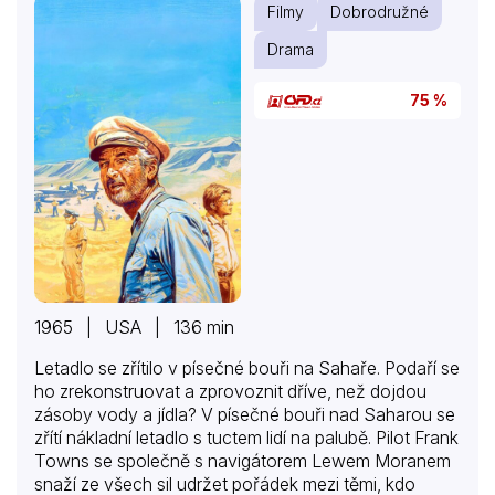
Filmy
Dobrodružné
Říma. Římský císař Tiberius ji ale kvůli špatné pověsti
vyhání zpět do rodné Galileje. V doprovodu nového
Drama
prefekta galilejské provincie Piláta Pontského a
římského…
75 %
1965 | USA | 136 min
Letadlo se zřítilo v písečné bouři na Sahaře. Podaří se
ho zrekonstruovat a zprovoznit dříve, než dojdou
zásoby vody a jídla? V písečné bouři nad Saharou se
zřítí nákladní letadlo s tuctem lidí na palubě. Pilot Frank
Towns se společně s navigátorem Lewem Moranem
snaží ze všech sil udržet pořádek mezi těmi, kdo