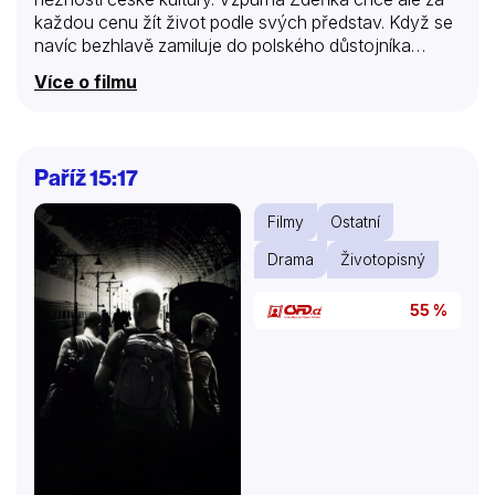
každou cenu žít život podle svých představ. Když se
navíc bezhlavě zamiluje do polského důstojníka
rakouské armády, z davy milované holčičky se
Více o filmu
doslova přes noc stane zrádkyně národa a coura.
Povede se Zdeňce prosadit svou romantickou lásku,
nebo se podvolí tlaku okolí a vdá se za nudného
statkáře z dobré české rodiny?
Paříž 15:17
Filmy
Ostatní
Drama
Životopisný
55 %