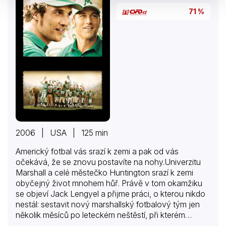
71 %
2006 | USA | 125 min
Americký fotbal vás srazí k zemi a pak od vás
očekává, že se znovu postavíte na nohy.Univerzitu
Marshall a celé městečko Huntington srazí k zemi
obyčejný život mnohem hůř. Právě v tom okamžiku
se objeví Jack Lengyel a přijme práci, o kterou nikdo
nestál: sestavit nový marshallský fotbalový tým jen
několik měsíců po leteckém neštěstí, při kterém
zahynuli všichni univerzitní hráči. Matthew