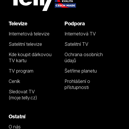
Televize
Podpora
Internetová televize
Internetová TV
Satelitní televize
Satelitní TV
Kde koupit dárkovou
Ochrana osobních
TV kartu
údajů
TV program
Šetříme planetu
Ceník
Prohlášení o
přístupnosti
Sledovat TV
(moje.telly.cz)
Ostatní
O nás