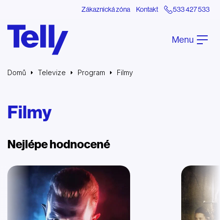
Zákaznická zóna
Kontakt
533 427 533
Menu
Domů
Televize
Program
Filmy
Filmy
Nejlépe hodnocené