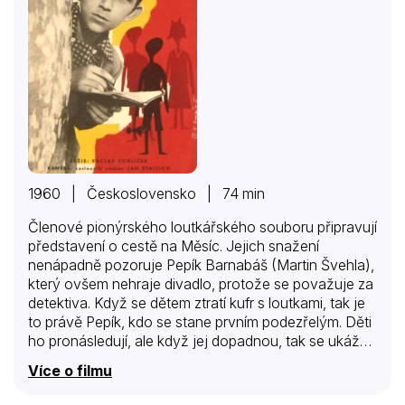
1960 | Československo | 74 min
Členové pionýrského loutkářského souboru připravují
představení o cestě na Měsíc. Jejich snažení
nenápadně pozoruje Pepík Barnabáš (Martin Švehla),
který ovšem nehraje divadlo, protože se považuje za
detektiva. Když se dětem ztratí kufr s loutkami, tak je
to právě Pepík, kdo se stane prvním podezřelým. Děti
ho pronásledují, ale když jej dopadnou, tak se ukáže,
že Pepík u sebe kufr nemá. Chlapec se nabídne, že
Více o filmu
dětem pomůže ztracené věci najít. Pátrání po různých
stopách zavede děti do nemocnice, ke staré paní