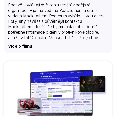
Podsvětí ovládají dvě konkurenční zlodějské
organizace – jedna vedená Peachumem a druhá
vedená Mackeathem. Peachum vybídne svou dceru
Polly, aby navázala důvěrnější kontakt s
Mackeathem, doufá, že by mu pak mohla donášet
potřebné informace o dění v protivníkově táboře.
Jenže v totéž doufá i Mackeath. Přes Polly chce
sledovat Peachumovu organizaci. Polly se ale do
Více o filmu
Mackeatha skutečně zamiluje, a tak Peachumovi
nezbývá, než se Mackeathovi dostat na kobylku jinak
– ve spolupráci s velitelem městské policie Lockithem,
s nímž ostatně spolupracuje už dlouho. To ovšem
není první překvapující zjištění, vztahy mezi podsvětím
a policií jsou daleko komplikovanější…