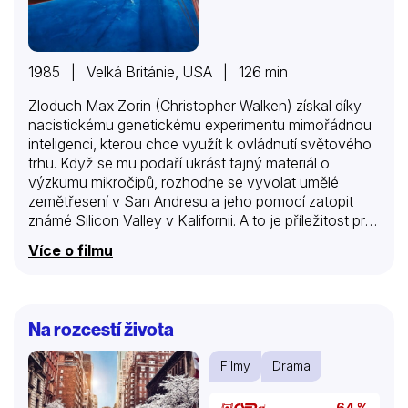
1985 | Velká Británie, USA | 126 min
Zloduch Max Zorin (Christopher Walken) získal díky
nacistickému genetickému experimentu mimořádnou
inteligenci, kterou chce využít k ovládnutí světového
trhu. Když se mu podaří ukrást tajný materiál o
výzkumu mikročipů, rozhodne se vyvolat umělé
zemětřesení v San Andresu a jeho pomocí zatopit
známé Silicon Valley v Kalifornii. A to je příležitost pro
další akci Jamese Bonda, který ovšem musí
Více o filmu
především chránit svůj vlastní život. Zorin totiž na něj
poštval černošskou psychopatickou vražedkyni May
Day… V této bondovce se s rolí agenta 007 rozloučil
jeho šarmantní představitel Roger Moore, který
Na rozcestí života
dokázal postavě dát nutný nadhled a ironický odstup.
Filmy
Drama
64 %