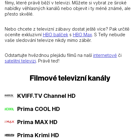
filmy, které právě běží v televizi. Můžete si vybrat ze široké
nabídky věhlasných kanálů nebo objevit i ty méně známé, ale
přesto skvělé.
Nebo chcete z televizní zábavy dostat ještě více? Pak určitě
oceníte exkluzivní
HBO balíček
s
HBO Max
. S Telly nebude
vaše sledování televize nikdy mimo záběr.
Odstartujte hvězdnou plejádu filmů na naší
internetové
či
satelitní televizi
. Právě teď!
Filmové televizní kanály
KVIFF.TV Channel HD
Prima COOL HD
Prima MAX HD
Prima Krimi HD