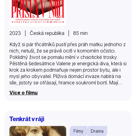
2023 | Česká republika | 85 min
Když si pár třicátníků pustí přes práh matku jednoho z
nich, netuší, že se právě ocitl v komorním očistci.
Poklidný život se pomalu mění v chaotické trosky.
Pěstěná šedesátnice Valerie je energická diva, která si
krok za krokem podmaňuje nejen prostor bytu, ale i
mysl jeho obyvatel. Plíživá domácí invaze nabírá na
síle, jistoty se otřásají, hranice soukromí bortí. Mají
matky a tchýně vždycky pravdu? Myslí to s námi
Více o filmu
dobře? A nejsou někdy právě proto těmi největšími
monstry?
Tenkrát v ráji
Filmy
Drama