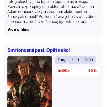
fotografiách v jeho byte sa tajomne usmievajú.
Poznali rozporuplný charakter tohto muža? Je Ján
Adam donjuanovským zvodcom alebo obeťou
ženských osídiel? Posledná žena jeho života vôbec
nepripomína ideál vzrušujúcej bytosti, za ktorým sa
celý život hnal. A predsa je to napokon paradoxne
Více o filmu
ona, stará a chorá Laura, pred ktorou zahrá svoju
poslednú rolu šarmantného gavaliera a
ľahkomyseľného smoliara. A tajomné dievča jeho
snov trpezlivo čaká, kým sa jeho búrlivé a dnes
Smrtonosná past: Opět v akci
ustaté srdce načisto nevyčerpá.
Filmy
Krimi
Akční
50 %