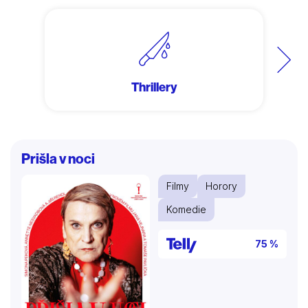
Další
Thrillery
Prišla v noci
Filmy
Horory
Komedie
75 %