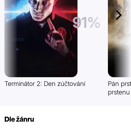
91%
Další
Terminátor 2: Den zúčtování
Pán prs
prstenu
Dle žánru