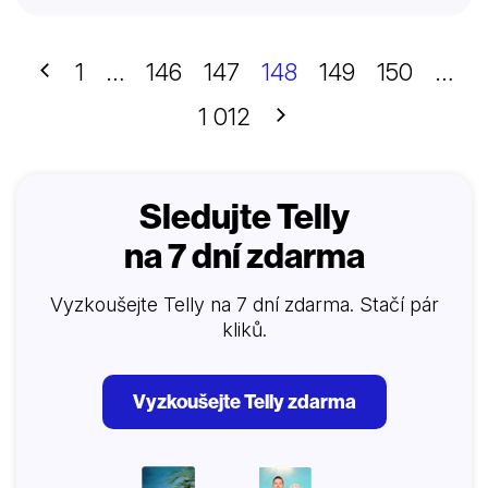
svobodného člověka?
Předchozí
1
…
146
147
148
149
150
…
Další
1 012
Sledujte Telly
na 7 dní zdarma
Vyzkoušejte Telly na 7 dní zdarma. Stačí pár
kliků.
Vyzkoušejte Telly zdarma