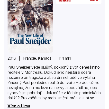
2016 | Francie, Kanada | 114 min
Paul Sneijder vede slušný, poklidný život generálního
ředitele v Montrealu. Dokud jeho nejstarší dcera
nezemře při tragické a absurdní nehodě ve výtahu.
Zničený Paul pohlédne realitě do tváře – práce už ho
nezajímá, žena mu leze na nervy a podvádí ho, oba
synové jím pohrdají… Jak může v těchto podmínkách
dál žít? Pro začátek by mohl změnit práci a stát se
třeba venčitelem psů! Smíří se ale jeho rodina a
Více o filmu
přátelé s tak zásadní změnou, která z něj udělá