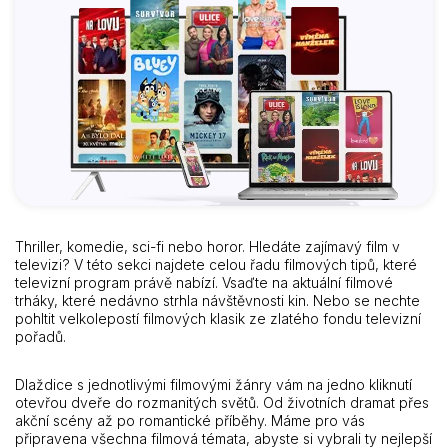
Thriller, komedie, sci-fi nebo horor. Hledáte zajímavý film v
televizi? V této sekci najdete celou řadu filmových tipů, které
televizní program právě nabízí. Vsaďte na aktuální filmové
trháky, které nedávno strhla návštěvnosti kin. Nebo se nechte
pohltit velkolepostí filmových klasik ze zlatého fondu televizní
pořadů.
Dlaždice s jednotlivými filmovými žánry vám na jedno kliknutí
otevřou dveře do rozmanitých světů. Od životních dramat přes
akční scény až po romantické příběhy. Máme pro vás
připravena všechna filmová témata, abyste si vybrali ty nejlepší