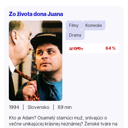
Březinové, do spalovny odpadků a také do galerie. K
velkému Pepíkovu překvapení padne podezření na
Zo života dona Juana
jeho staršího kamaráda, učedníka Jirku, který prodal
známému jednu ze ztracených loutek. Ale jako v
Filmy
Komedie
každé správné detektivce, i zde se nakonec ukáže,
že všechno…
Drama
64 %
1994 | Slovensko | 89 min
Kto je Adam? Osamelý starnúci muž, snívajúci o
večne unikajúcej krásnej neznámej? Ženské tváre na