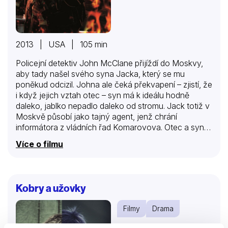
2013 | USA | 105 min
Policejní detektiv John McClane přijíždí do Moskvy,
aby tady našel svého syna Jacka, který se mu
poněkud odcizil. Johna ale čeká překvapení – zjistí, že
i když jejich vztah otec – syn má k ideálu hodně
daleko, jablko nepadlo daleko od stromu. Jack totiž v
Moskvě působí jako tajný agent, jenž chrání
informátora z vládních řad Komarovova. Otec a syn
McClaneovi jsou nuceni překonat osobní neshody a
Více o filmu
nasadit i vlastní krky, aby dostali Komarovova do
bezpečí a odvrátili hrozbu katastrofálního zločinu v
bezútěšném místě naší planety – v Černobylu. Do hry
vstupuje obchod s plutoniem, ruští oligarchové,
Kobry a užovky
brutální moskevské podsvětí a také odlišné představy
Johna a Jacka McClaneových o prosazování zákona
Filmy
Drama
za těchto okolností. Navíc Jack McClane se jako
tajný…