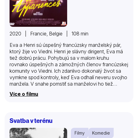
2020 | Francie, Belgie | 108 min
Eva a Henri sú úspešný francúzsky manželský pár,
ktorý žije vo Viedni. Henri je slávny dirigent, Eva má
tiež dobrú prácu. Pohybujú sa v malom kruhu
rovnako úspešných a zámožných členov francúzskej
komunity vo Viedni. Ich zdanlivo dokonalý život sa
vymkne spod kontroly, keď Eva odhalí neveru svojho
manžela. V snahe pomstiť sa manželovi ho tiež
podvedie…
Více o filmu
Svatba v terénu
Filmy
Komedie