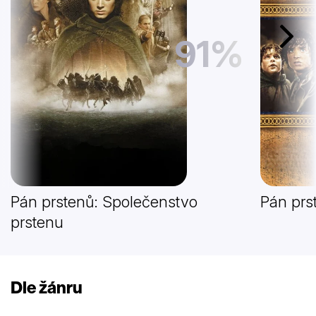
91%
Další
Pán prstenů: Společenstvo
Pán prs
prstenu
Dle žánru