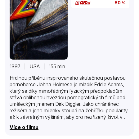
80 %
1997 | USA | 155 min
Hrdinou příběhu inspirovaného skutečnou postavou
pornoherce Johna Holmese je mladík Eddie Adams,
který se díky mimořádným fyzickým předpokladům
stává oblíbenou hvězdou pornografických filmů pod
uměleckým jménem Dirk Diggler. Jako chráněnec
režiséra a jeho milenky stoupá na žebříčku popularity
až k závratným výšinám, aby pro nezřízený život v
zajetí drog a alkoholu stejně rychle padl na dno…
Více o filmu
Snímek získal oscarové nominace za původní scénář
režiséra Andersona a za vedlejší herecké výkony