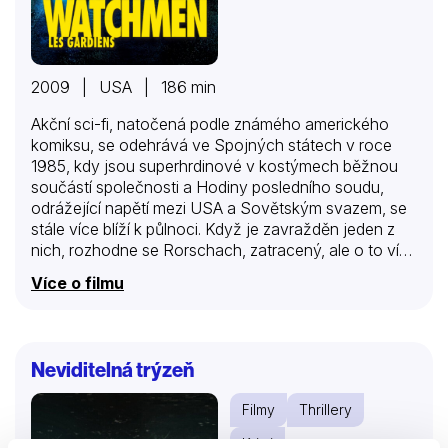
2009 | USA | 186 min
Akční sci-fi, natočená podle známého amerického
komiksu, se odehrává ve Spojných státech v roce
1985, kdy jsou superhrdinové v kostýmech běžnou
součástí společnosti a Hodiny posledního soudu,
odrážející napětí mezi USA a Sovětským svazem, se
stále více blíží k půlnoci. Když je zavražděn jeden z
nich, rozhodne se Rorschach, zatracený, ale o to víc
odhodlaný Strážce, že odhalí komplot, který má
Více o filmu
zkompromitovat a zlikvidovat všechny dávné i
současné superhrdiny. Dá dohromady původní
jednotku, bojující proti zločinu, což je ovšem už jen
skupina vysloužilých hrdinů, z nichž pouze jeden má
Neviditelná trýzeň
opravdu nadpřirozené schopnosti. Přesto narazí na
rozsáhlé a znepokojující spiknutí, jehož kořeny vedou
Filmy
Thrillery
k jejich společné minulosti a mohou mít za následek
katastrofickou budoucnost. Úkolem Strážců je
Krimi