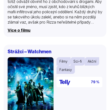
totiž odvážil obvinit ho z obchodování s drogami. Aby
očistil své jméno, musí zjistit, kdo z kruhů blízkých
mafii infiltroval jeho policejní oddělení. Každý druhý by
se takového úkolu zalekl, anebo si na něm později
zlámal vaz, avšak pro Rizza neřešitelné případy
prostě neexistují. Zjistí pravdu, i kdyby se kvůli tomu
Více o filmu
měl vydat až do samotného Hong Kongu…
Strážci – Watchmen
Filmy
Sci-fi
Akční
Fantasy
79 %