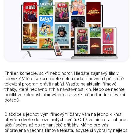
Thriller, komedie, sci-fi nebo horor. Hledáte zajímavý film v
televizi? V této sekci najdete celou řadu filmových tipů, které
televizní program právě nabízí. Vsaďte na aktuální filmové
trháky, které nedávno strhla návštěvnosti kin. Nebo se nechte
pohltit velkolepostí filmových klasik ze zlatého fondu televizní
pořadů.
Dlaždice s jednotlivými filmovými žánry vám na jedno kliknutí
otevřou dveře do rozmanitých světů. Od životních dramat přes
akční scény až po romantické příběhy. Máme pro vás
připravena všechna filmová témata, abyste si vybrali ty nejlepší