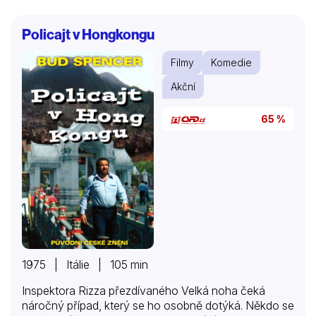
Burta Reynoldse a Julianne Moore.
Policajt v Hongkongu
Filmy
Komedie
Akční
65 %
1975 | Itálie | 105 min
Inspektora Rizza přezdívaného Velká noha čeká
náročný případ, který se ho osobně dotýká. Někdo se