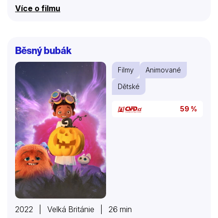
budou vracet nad ránem. Všechno by proběhlo
Více o filmu
nadmíru šťastně, jen kdyby chtěl bernardýn vydat
mladé dvojici klíč. Štěká a štěká a k boudě se nikdo
nemůže ani přiblížit. Co teď?
Běsný bubák
Filmy
Animované
Dětské
59 %
2022 | Velká Británie | 26 min