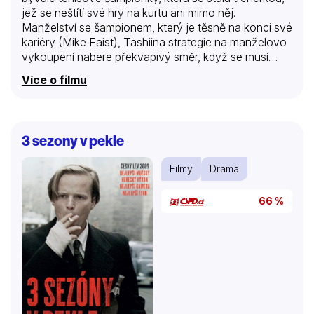
jež se neštítí své hry na kurtu ani mimo něj.
Manželství se šampionem, který je těsně na konci své
kariéry (Mike Faist), Tashiina strategie na manželovo
vykoupení nabere překvapivý směr, když se musí
postavit vymydlenému Patrickovi (Josh O’Connor) –
Více o filmu
svému bývalému nejlepšímu příteli a Tashiině
bývalému příteli. Jak se jejich minulost a přítomnost
střetávají a napětí stoupá, Tashi se musí sama sebe
ptát, co bude stát vítězství.(Vertical Entertainment)
3 sezony v pekle
Filmy
Drama
66 %