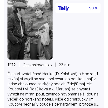
50 %
1972 | Československo | 23 min
Čerství svatebčané Hanka (D. Kolářová) a Honza (J.
Hrzán) si vyjeli na svatební cestu do hor, kde mají v
jedné chaloupce zajištěný nocleh. Zdejší majitelé
Koubovi (M. Rosůlková a J. Marvan) se chystají
vyrazit na místní pouť, zatímco novomanželé jdou na
večeři do horského hotelu. Klíče od chaloupky jim
Koubovi nechají v boudě s bernardýnem, protože se