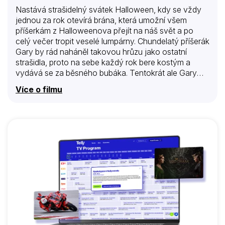
Nastává strašidelný svátek Halloween, kdy se vždy
jednou za rok otevírá brána, která umožní všem
příšerkám z Halloweenova přejít na náš svět a po
celý večer tropit veselé lumpárny. Chundelatý příšerák
Gary by rád naháněl takovou hrůzu jako ostatní
strašidla, proto na sebe každý rok bere kostým a
vydává se za běsného bubáka. Tentokrát ale Gary
prošvihne východ měsíce, kdy se definitivně uzavírá
Více o filmu
brána a vážně hrozí, že bude muset zůstat na našem
světě do dalšího Halloweenu. Naštěstí poznává
zvídavou a chytrou dívkou jménem Beatrix, která má
obrovskou vášeň pro vědu a vymýšlí způsob, jak
Garyho poslat zpátky domů. Plachá Beatrix se ale
nejdřív musí naučit čelit vlastnímu strachu a zjistit, že
nic nemusí být tak děsivé, jak se na…