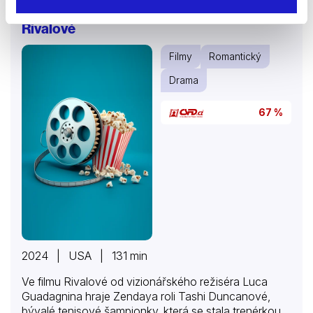
Rivalové
Filmy
Romantický
Drama
67 %
2024 | USA | 131 min
Ve filmu Rivalové od vizionářského režiséra Luca
Guadagnina hraje Zendaya roli Tashi Duncanové,
bývalé tenisové šampionky, která se stala trenérkou,