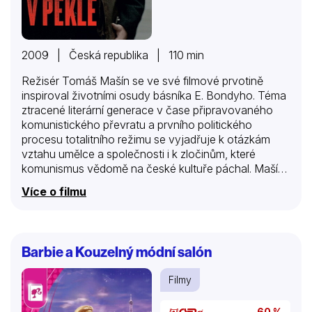
2009 | Česká republika | 110 min
Režisér Tomáš Mašín se ve své filmové prvotině
inspiroval životními osudy básníka E. Bondyho. Téma
ztracené literární generace v čase připravovaného
komunistického převratu a prvního politického
procesu totalitního režimu se vyjadřuje k otázkám
vztahu umělce a společnosti i k zločinům, které
komunismus vědomě na české kultuře páchal. Mašín
nevypravuje životopisný film, ale vytváří vlastní
Více o filmu
postavu tvůrce, jehož životní hybnou silou je
provokace a vzpoura i odpor ke všem ideologiím a
ustáleným životním konvencím. Přes tuto svou fiktivní
postavu tak vykresluje pozoruhodně autentický
Barbie a Kouzelný módní salón
obraz let 1947–1949. Hlavní osou filmu je milostný
vztah dvou silných individualit – rebela a básníka
Filmy
Ivana a o několik let starší, vyzývavé, životem
protřelé Jany. Jana a Ivan tvoří svým způsobem
60 %