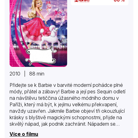
tragikomický pár žijící v šíleném tempu,…
2010 | 88 min
Přidejte se k Barbie v barvité moderní pohádce plné
módy, přátel a zábavy! Barbie a její pes Sequin odletí
na návštěvu tetiččina úžasného módního domu v
Paříži, který má být, k jejímu velkému překvapení,
navždy uzavřen. Jakmile Barbie objeví tři okouzlující
krásky s blyštivě magickými schopnostmi, přijde na
skvělý nápad, jak podnik zachránit. Nápadem se
dokonce inspiruje i Marie Alecia, stydlivá módní
Více o filmu
návrhářka, a společně vytvoří ohromující módní