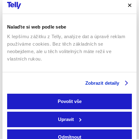
ochraňovat lidstvo… kdo ale…
57 %
Nalaďte si web podle sebe
K lepšímu zážitku z Telly, analýze dat a úpravě reklam
používáme cookies. Bez těch základních se
neobejdeme, ale u těch volitelných máte režii ve
vlastních rukou.
2022 | USA | 83 min
Zobrazit detaily
Tři mladé dívky terorizuje přes internet neznámý muž.
Nutí je posílat nahé fotografie a sleduje každý jejich
krok. Emma, Gabby a Olivia se proto jednoho dne
Povolit vše
rozhodnou spojit své síly a s pomocí policie
tajemného trýznitele odhalit…
Upravit
Více o filmu
Odmítnout