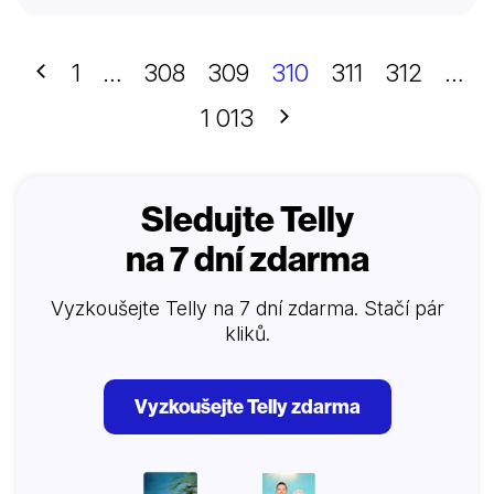
přehlídku. Barbie ukazuje, že zázraky se dějí, když si
věříte.
Předchozí
1
…
308
309
310
311
312
…
Další
1 013
Sledujte Telly
na 7 dní zdarma
Vyzkoušejte Telly na 7 dní zdarma. Stačí pár
kliků.
Vyzkoušejte Telly zdarma