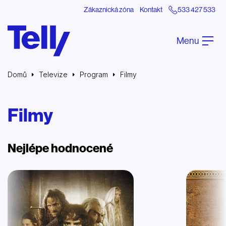
Zákaznická zóna
Kontakt
533 427 533
Menu
Domů
Televize
Program
Filmy
Filmy
Nejlépe hodnocené