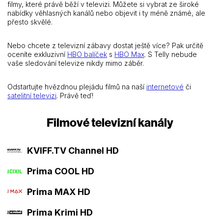
filmy, které právě běží v televizi. Můžete si vybrat ze široké
nabídky věhlasných kanálů nebo objevit i ty méně známé, ale
přesto skvělé.
Nebo chcete z televizní zábavy dostat ještě více? Pak určitě
oceníte exkluzivní
HBO balíček
s
HBO Max
. S Telly nebude
vaše sledování televize nikdy mimo záběr.
Odstartujte hvězdnou plejádu filmů na naší
internetové
či
satelitní televizi
. Právě teď!
Filmové televizní kanály
KVIFF.TV Channel HD
Prima COOL HD
Prima MAX HD
Prima Krimi HD