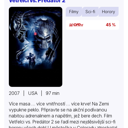
Vetřelci vs. Predátor 2
Filmy
Sci-fi
Horory
45 %
2007 | USA | 97 min
Více masa … více vnitřností … více krve! Na Zemi
vypukne peklo. Připravte se na akční podívanou
nabitou adrenalinem a napětím, jež bere dech. Film
Vetřelci vs. Predátor 2 se řadí mezi nejděsivější sci-fi
horory všech dob! U městečka v Coloradu ztroskotal