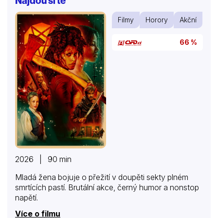
Najdou si tě
Filmy
Horory
Akční
66 %
2026 | 90 min
Mladá žena bojuje o přežití v doupěti sekty plném
smrtících pastí. Brutální akce, černý humor a nonstop
napětí.
Více o filmu