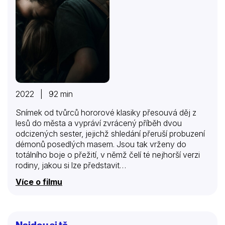
2022 | 92 min
Snímek od tvůrců hororové klasiky přesouvá děj z
lesů do města a vypráví zvrácený příběh dvou
odcizených sester, jejichž shledání přeruší probuzení
démonů posedlých masem. Jsou tak vrženy do
totálního boje o přežití, v němž čelí té nejhorší verzi
rodiny, jakou si lze představit…
Více o filmu