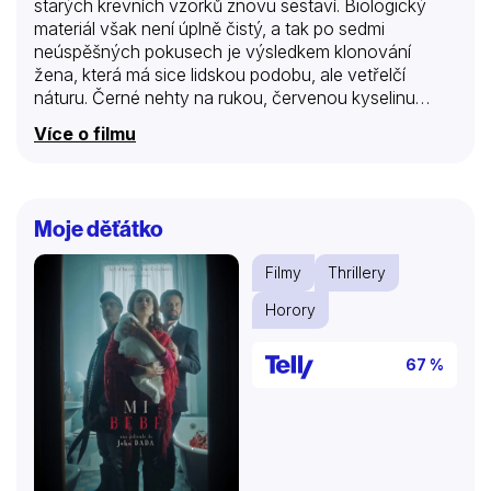
starých krevních vzorků znovu sestaví. Biologický
materiál však není úplně čistý, a tak po sedmi
neúspěšných pokusech je výsledkem klonování
žena, která má sice lidskou podobu, ale vetřelčí
náturu. Černé nehty na rukou, červenou kyselinu
místo krve, nadpozemskou sílu a šestý smysl – každý
Více o filmu
tuší, kde se příslušníci jejího druhu nacházejí a co mají
za lubem. A také dobře ví, že Vetřelci v útrobách
kosmické lodi připravují lidem strašnou pomstu. Na
kterou stranu se legendární bojovnice přidá?
Moje děťátko
Filmy
Thrillery
Horory
67 %