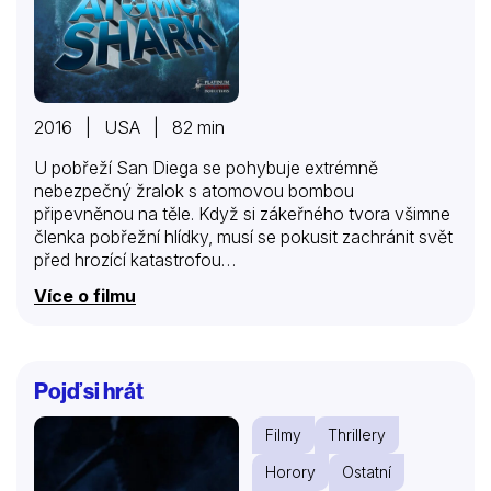
2016 | USA | 82 min
U pobřeží San Diega se pohybuje extrémně
nebezpečný žralok s atomovou bombou
připevněnou na těle. Když si zákeřného tvora všimne
členka pobřežní hlídky, musí se pokusit zachránit svět
před hrozící katastrofou…
Více o filmu
Pojď si hrát
Filmy
Thrillery
Horory
Ostatní