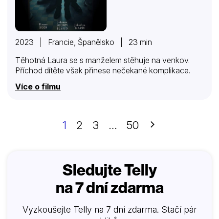
2023 | Francie, Španělsko | 23 min
Těhotná Laura se s manželem stěhuje na venkov.
Příchod dítěte však přinese nečekané komplikace.
Více o filmu
Další
1
2
3
…
50
Sledujte Telly
na 7 dní zdarma
Vyzkoušejte Telly na 7 dní zdarma. Stačí pár