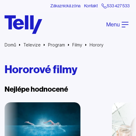
Zákaznická zóna
Kontakt
533 427 533
Menu
Domů
Televize
Program
Filmy
Horory
Hororové filmy
Nejlépe hodnocené