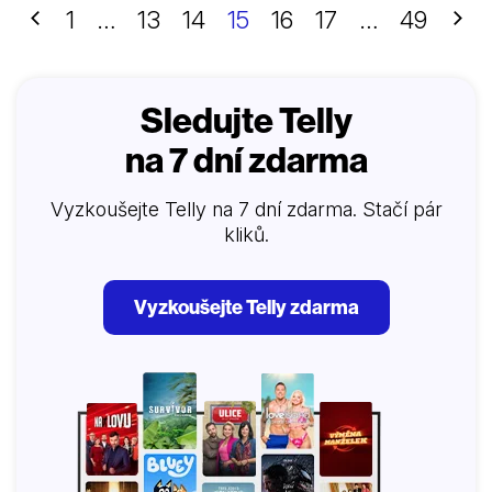
Předchozí
Dalš
1
…
13
14
15
16
17
…
49
Sledujte Telly
na 7 dní zdarma
Vyzkoušejte Telly na 7 dní zdarma. Stačí pár
kliků.
Vyzkoušejte Telly zdarma