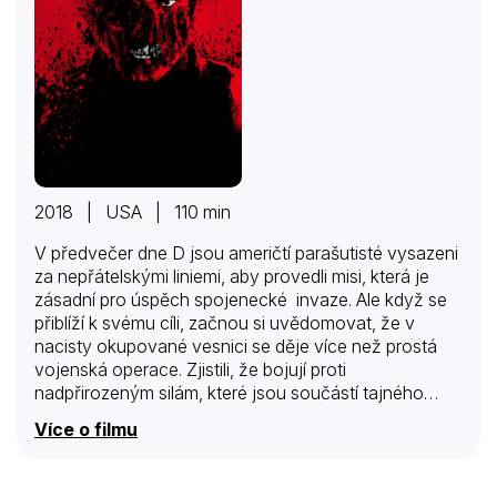
2018 | USA | 110 min
V předvečer dne D jsou američtí parašutisté vysazeni
za nepřátelskými liniemi, aby provedli misi, která je
zásadní pro úspěch spojenecké invaze. Ale když se
přiblíží k svému cíli, začnou si uvědomovat, že v
nacisty okupované vesnici se děje více než prostá
vojenská operace. Zjistili, že bojují proti
nadpřirozeným silám, které jsou součástí tajného
nacistického experimentu.
Více o filmu