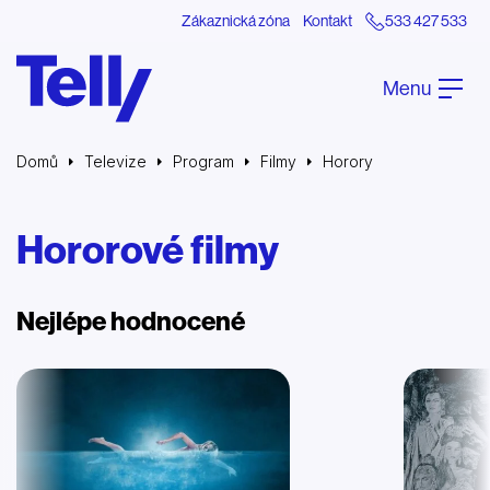
Zákaznická zóna
Kontakt
533 427 533
Menu
Domů
Televize
Program
Filmy
Horory
Hororové filmy
Nejlépe hodnocené