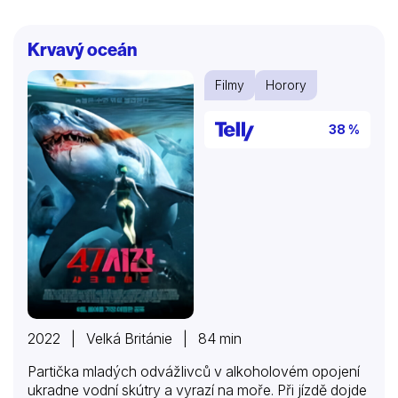
Když se Igor pustí do pátrání po podrobnostech
Fischerova příběhu, zjistí, že tento případ vůbec
Krvavý oceán
nebyl ojedinělý. Záznamy o lidech, kteří se v Tribeči
ztratili, sahají až daleko do minulosti. K mnoha z nich
Filmy
Horory
ale došlo relativně nedávno. Proto se Igor spolu se
svou přítelkyní Miou, milovníkem konspiračních
teorií…
38 %
2022 | Velká Británie | 84 min
Partička mladých odvážlivců v alkoholovém opojení
ukradne vodní skútry a vyrazí na moře. Při jízdě dojde