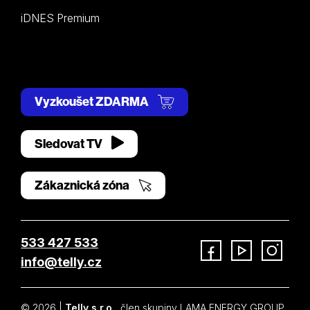
iDNES Premium
Vyzkoušet ZDARMA
Sledovat TV
Zákaznická zóna
533 427 533
info@telly.cz
Facebook
YouTube
Instagram
© 2026 |
Telly s.r.o.
, člen skupiny LAMA ENERGY GROUP