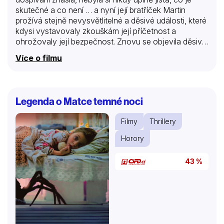
skutečné a co není … a nyní její bratříček Martin
prožívá stejně nevysvětlitelné a děsivé události, které
kdysi vystavovaly zkouškám její příčetnost a
ohrožovaly její bezpečnost. Znovu se objevila děsivá
bytost tajemně propojená s její matkou Sophií. Ale
Více o filmu
tentokrát, s tím, jak se Rebecca přibližuje k odhalení
pravdy, je třeba si přiznat, že životy všech jsou v
ohrožení… jakmile se zhasnou světla.
Legenda o Matce temné noci
Filmy
Thrillery
Horory
43 %