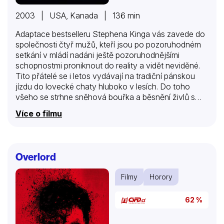
2003 | USA, Kanada | 136 min
Adaptace bestselleru Stephena Kinga vás zavede do
společnosti čtyř mužů, kteří jsou po pozoruhodném
setkání v mládí nadáni ještě pozoruhodnějšími
schopnostmi proniknout do reality a vidět neviděné.
Tito přátelé se i letos vydávají na tradiční pánskou
jízdu do lovecké chaty hluboko v lesích. Do toho
všeho se strhne sněhová bouřka a běsnění živlů s
sebou přináší další, tentokrát mnohem větší
Více o filmu
nebezpečí, než byla všechna předešlá. Objeví se
cosi, co je schopné ovládat jejich mozky, a čtveřice
přátel je vystavena hrůze, jakou ještě nepoznali.
Hrůze, která poštve jednoho proti druhému…
Overlord
Filmy
Horory
62 %