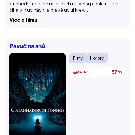
k nehodě, což ale není jejich největší problém. Ten
číhá v hlubinách, a právě ucítil krev…
Více o filmu
Pavučina snů
Filmy
Horory
57 %