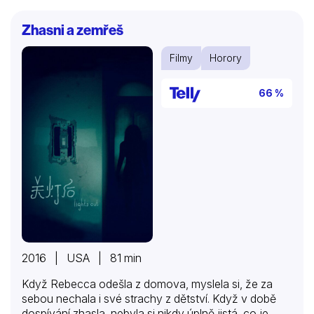
Zhasni a zemřeš
Filmy
Horory
66 %
2016 | USA | 81 min
Když Rebecca odešla z domova, myslela si, že za
sebou nechala i své strachy z dětství. Když v době
dospívání zhasla, nebyla si nikdy úplně jistá, co je