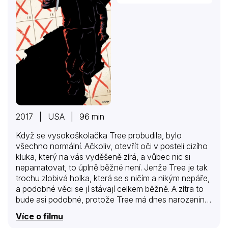
2017 | USA | 96 min
Když se vysokoškolačka Tree probudila, bylo
všechno normální. Ačkoliv, otevřít oči v posteli cizího
kluka, který na vás vyděšeně zírá, a vůbec nic si
nepamatovat, to úplně běžné není. Jenže Tree je tak
trochu zlobivá holka, která se s ničím a nikým nepáře,
a podobné věci se jí stávají celkem běžně. A zítra to
bude asi podobné, protože Tree má dnes narozeniny
a večer se chystá trochu kalit. Plány a krční tepnu jí
Více o filmu
však přetne podivné individuum s maskou. Když se