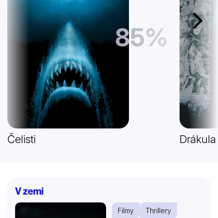
Další
85%
Čelisti
Drákula
V zemi
Filmy
Thrillery