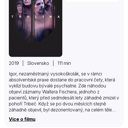
2019 | Slovensko | 111 min
Igor, nezaměstnaný vysokoškolák, se v rámci
absolventské praxe dostane do pracovní čety, která
vyklízí budovu bývalé psychiatrie. Zde náhodou
objeví záznamy Waltera Fischera, jednoho z
pacientů, který před sedmdesáti lety záhadně zmizel v
pohoří Tribeč. Když se po dvou měsících stejně
záhadně objevil, byl dezorientovaný, na celém těle
měl nevysvětlitelná zranění a nedokázal popsat, co se
Více o filmu
mu stalo a kde poslední týdny strávil. Ač byl
dlouhodobě hospitalizován, již nikdy se nezotavil.