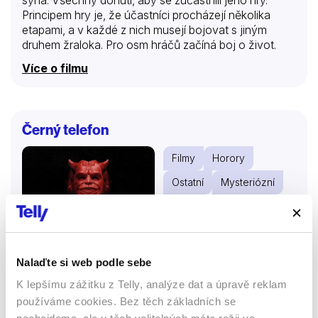
Principem hry je, že účastníci procházejí několika
etapami, a v každé z nich musejí bojovat s jiným
druhem žraloka. Pro osm hráčů začíná boj o život.
Více o filmu
Černý telefon
Filmy
Horory
Ostatní
Mysteriózní
67 %
Nalaďte si web podle sebe
K lepšímu zážitku z Telly, analýze dat a úpravě reklam
používáme cookies. Bez těch základních se