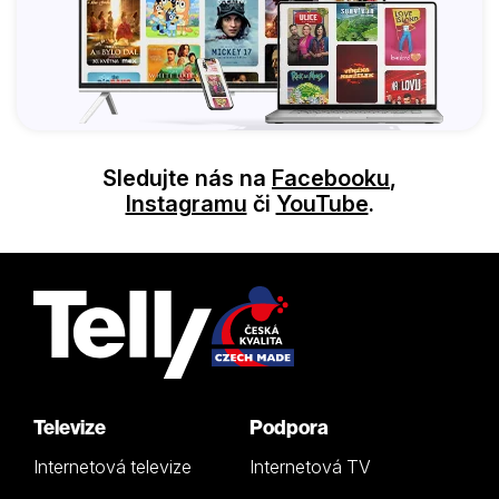
Sledujte nás na
Facebooku
,
Instagramu
či
YouTube
.
Televize
Podpora
Internetová televize
Internetová TV