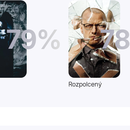
79%
7
Rozpolcený