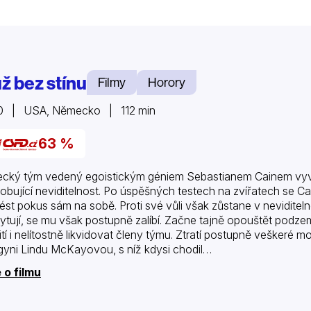
ž bez stínu
Filmy
Horory
0 | USA, Německo | 112 min
63 %
cký tým vedený egoistickým géniem Sebastianem Cainem vyvin
obující neviditelnost. Po úspěšných testech na zvířatech se 
ést pokus sám na sobě. Proti své vůli však zůstane v nevidite
ytují, se mu však postupně zalíbí. Začne tajně opouštět podzem
ití i nelítostně likvidovat členy týmu. Ztratí postupně veškeré 
gyni Lindu McKayovou, s níž kdysi chodil…
 o filmu