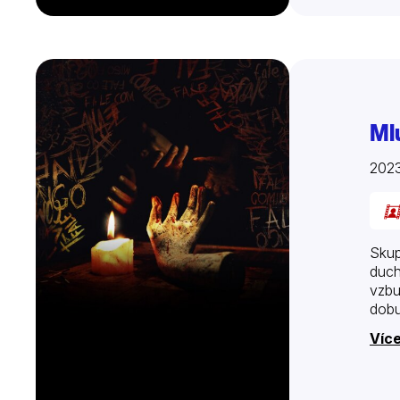
Ml
2023
Skup
duch
vzbu
dobu
Více