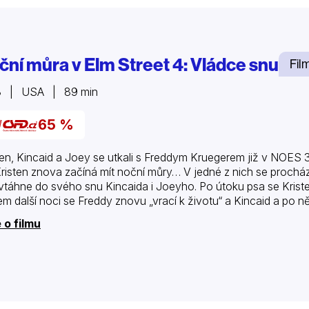
ční můra v Elm Street 4: Vládce snu
Fil
8 | USA | 89 min
65 %
ten, Kincaid a Joey se utkali s Freddym Kruegerem již v NOES 3
Kristen znova začíná mít noční můry… V jedné z nich se proch
vtáhne do svého snu Kincaida i Joeyho. Po útoku psa se Krist
m další noci se Freddy znovu „vrací k životu“ a Kincaid a po 
 o filmu