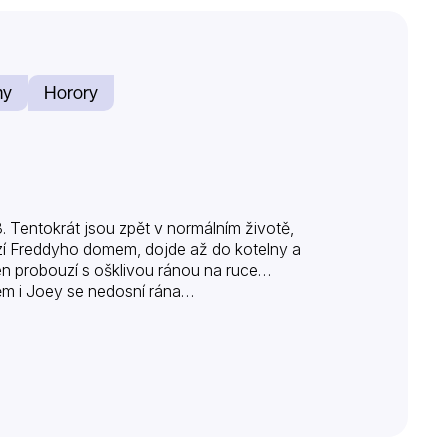
my
Horory
. Tentokrát jsou zpět v normálním životě,
ází Freddyho domem, dojde až do kotelny a
en probouzí s ošklivou ránou na ruce…
něm i Joey se nedosní rána…