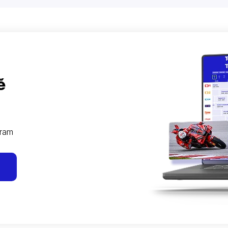
ě
gram