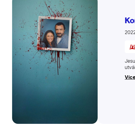
Ko
202
Jesu
utvá
Více