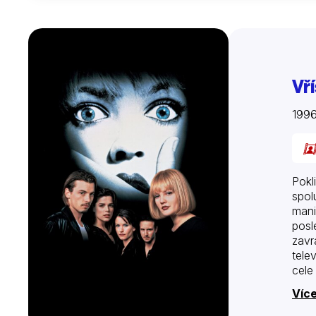
Vř
199
Pokl
spol
mania
posl
zavr
tele
cele
scén
Více