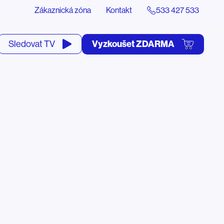
Zákaznická zóna
Kontakt
533 427 533
tevřít
Vyzkoušet ZDARMA
Sledovat TV
yhledávání