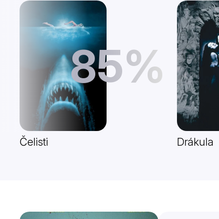
85%
Čelisti
Drákula