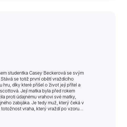
, ovšem studentka Casey Beckerová se svým
tává se totiž první obětí vraždícího
ru, díky které přišel o život její přítel a
escottová. Její matka byla před rokem
la proti údajnému vrahovi své matky,
jného zabijáka. Je tedy muž, který čeká v
 totožnost vraha, který vraždí po vzoru