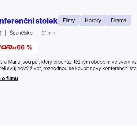
nferenční stolek
Filmy
Horory
Drama
2 | Španělsko | 91 min
66 %
s a Maria jsou pár, který prochází těžkým obdobím ve svém vztah
řeli svůj nový život, rozhodnou se koupit nový konferenční stole
 o filmu