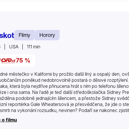
ískot
Filmy
Horory
6 | USA | 111 min
75 %
idné městečko v Kalifornii by prožilo další líný a ospalý den
uobčanům poněkud nedobrovolně postará o děsivé rozptýlení. S
ka, která byla nejdříve přinucena hrát s ním po telefonu šílenou h
éze i ona sama. Na řadě je teď další středoškolačka Sidney Pr
ažděna podobně jednajícím šílencem, a přestože Sidney svědči
vizní reportérka Gale Wheatersová je přesvědčena, že jde o ste
 smrti na vykonání rozsudku, nevinen? Podaří se nakonec zjistit
 z oblíbených hororů, dříve, nežli zamorduje…
 o filmu