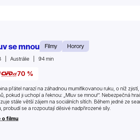
uv se mnou
Filmy
Horory
 | Austrálie | 94 min
70 %
ina přátel narazí na záhadnou mumifikovanou ruku, o níž zjistí
ů, pokud ji uchopí a řeknou: „Mluv se mnou!“. Nebezpečná hračk
zuje stále větší zájem na sociálních sítích. Během jedné ze sean
, probudí se a rozpoutají děsivé nadpřirozené síly.
 o filmu