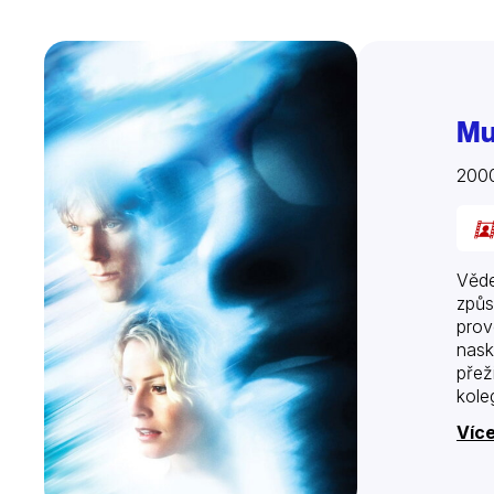
Mu
200
Věde
způs
prov
nask
přež
kole
Více