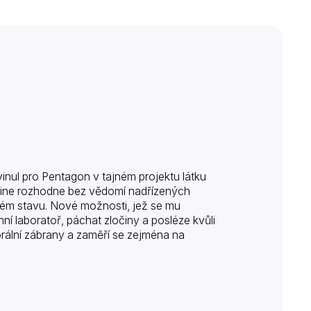
ul pro Pentagon v tajném projektu látku
Caine rozhodne bez vědomí nadřízených
lném stavu. Nové možnosti, jež se mu
ní laboratoř, páchat zločiny a posléze kvůli
morální zábrany a zaměří se zejména na