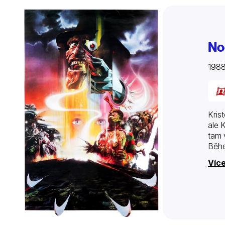
No
198
Kris
ale 
tam 
Běhe
Více