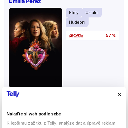
Emilia Pérez
Filmy
Ostatní
Hudební
57 %
2024 | 132 min
Překvalifikovaná a nedoceněná právnička Rita
pracuje ve firmě, která raději zločince chrání, než
Nalaďte si web podle sebe
trestá. Jednoho dne dostane nečekanou šanci odejít.
K lepšímu zážitku z Telly, analýze dat a úpravě reklam