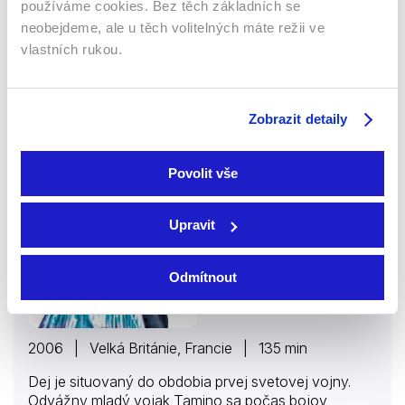
používáme cookies. Bez těch základních se
neobejdeme, ale u těch volitelných máte režii ve
vlastních rukou.
Čarovná flauta
Filmy
Ostatní
Zobrazit detaily
Hudební
71 %
Povolit vše
Upravit
Odmítnout
2006 | Velká Británie, Francie | 135 min
Dej je situovaný do obdobia prvej svetovej vojny.
Odvážny mladý vojak Tamino sa počas bojov