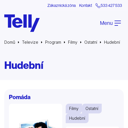
Zákaznická zóna
Kontakt
533 427 533
Menu
Domů
Televize
Program
Filmy
Ostatní
Hudební
Hudební
Pomáda
Filmy
Ostatní
Hudební