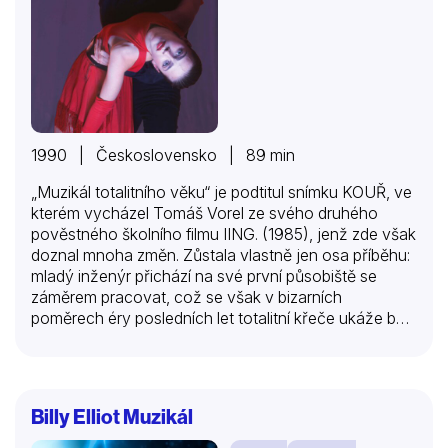
1990 | Československo | 89 min
„Muzikál totalitního věku“ je podtitul snímku KOUŘ, ve
kterém vycházel Tomáš Vorel ze svého druhého
pověstného školního filmu IING. (1985), jenž zde však
doznal mnoha změn. Zůstala vlastně jen osa příběhu:
mladý inženýr přichází na své první působiště se
záměrem pracovat, což se však v bizarních
poměrech éry posledních let totalitní křeče ukáže být
šokujícím výstřelkem. Mirek svým neobvykle
normálním postojem uvede do chodu běh „místních“
dějin, a tak společenské zlo (zosobněné
nekompetentními šéfy) je aktuálně svrženo
Billy Elliot Muzikál
spravedlivě rozhořčeným, probuzeným davem a jsou
nastoleny nové pořádky, které však v mnohém