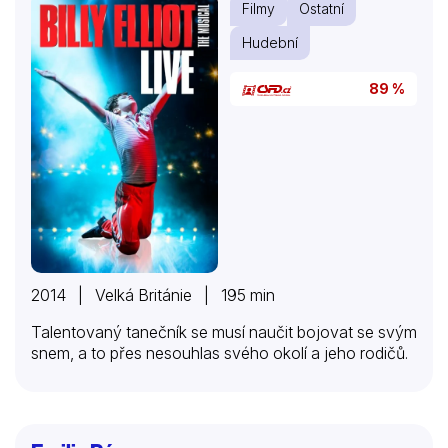
Filmy
Ostatní
začínají připomínat pořádky staré, obrácené naruby.
Na scénáři spolupracoval s Tomášem Vorlem
Hudební
vedoucí jednoho z divadel Pražské pětky, Lumír
Tuček z Recitační skupiny Vpřed. Snímek má poetiku
89 %
typickou pro zmíněné…
2014 | Velká Británie | 195 min
Talentovaný tanečník se musí naučit bojovat se svým
snem, a to přes nesouhlas svého okolí a jeho rodičů.