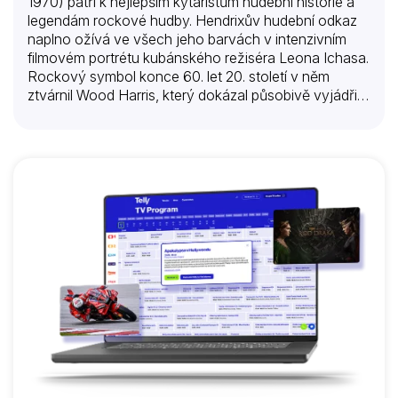
1970) patří k nejlepším kytaristům hudební historie a
legendám rockové hudby. Hendrixův hudební odkaz
naplno ožívá ve všech jeho barvách v intenzivním
filmovém portrétu kubánského režiséra Leona Ichasa.
Rockový symbol konce 60. let 20. století v něm
ztvárnil Wood Harris, který dokázal působivě vyjádřit
kytaristovu živelnou povahu a obrovské charisma.
Hendrixův osobní příběh se odvíjí na pozadí jeho
hudební kariéry, která začíná v rodném Seattlu, když
mu otec pořídí elektrickou kytaru a jako levák se musí
naučit hrát na pravoruký model. Po odchodu z
armády následuje krátká epizoda u Little Richarda,
který těžce nese jeho extravagantní kreace při hraní
na kytaru. Později se osamostatní a působí v
newyorské čtvrti Greenwich Village, kde si jeho…