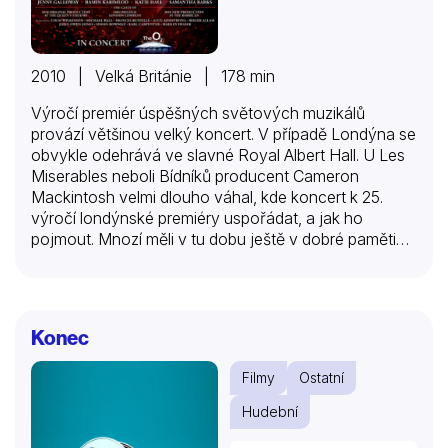
2010 | Velká Británie | 178 min
Výročí premiér úspěšných světových muzikálů
provází většinou velký koncert. V případě Londýna se
obvykle odehrává ve slavné Royal Albert Hall. U Les
Miserables neboli Bídníků producent Cameron
Mackintosh velmi dlouho váhal, kde koncert k 25.
výročí londýnské premiéry uspořádat, a jak ho
pojmout. Mnozí měli v tu dobu ještě v dobré paměti
velmi povedenou akci k 10. výročí, kde se mimo jiné
představili Valjeanové ze všech jazykových mutací –
a že jich nebylo málo! Kromě japonštiny či norštiny tu
pochopitelně zazněla také čeština. Mackintoshovi
Konec
bylo jasné, že čtvrtstoletí je třeba oslavit jinak a ve
větším formátu. Vznikla myšlenka zaplnit obrovitou
Filmy
Ostatní
londýnskou arénu O2. Na hlavní představení plné
hvězd (koncertů proběhlo více, ale právě jen tento
Hudební
měl unikátní obsazení) byla hala…