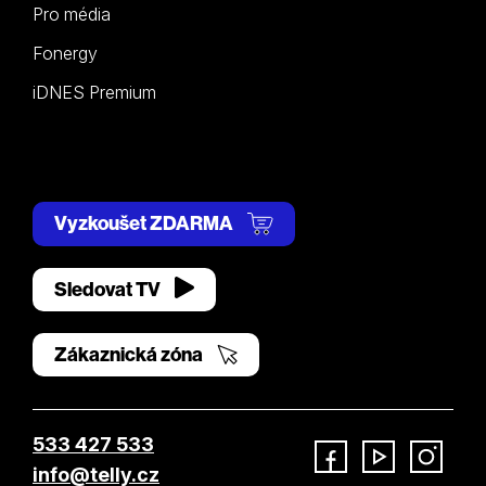
Pro média
Fonergy
iDNES Premium
Vyzkoušet ZDARMA
Sledovat TV
Zákaznická zóna
533 427 533
info@telly.cz
Facebook
YouTube
Instagram