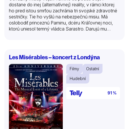
dostane do inej (alternatívnej) reality, v rámci ktorej
ho pred istou smrťou zachránia tri svojské zdravotné
sestričky. Tie ho vyšlú na nebezpečnú misiu. Má
oslobodiť princeznú Paminu, dcéru Kráľovnej noci,
ktorú uniesol temný vládca Sarastro. Darujú mu
čarovnú flautu, ktorá ho má ochrániť pred každou
hrozbou. Na ceste ho sprevádza jeho nový priateľ
Papageno s čarovnou zvonkohrou a traja tajomní
chlapci… Anglická adaptácia populárnej opery
Les Misérables – koncert z Londýna
Wolfganga Amadea Mozarta nie je typickou
rozprávkou, obsahuje množstvo revolučných a
Filmy
Ostatní
slobodomurárskych motívov.
Hudební
91 %