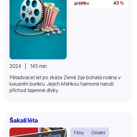
43 %
2024 | 143 min
Pětadvacet let po zkáze Země žije bohatá rodina v
luxusním bunkru. Jejich křehkou harmonii naruší
příchod tajemné dívky.
Šakalí léta
Filmy
Ostatní