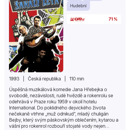
Hudební
71 %
1993 | Česká republika | 110 min
Úspěšná muzikálová komedie Jana Hřebejka o
svobodě, nezávislosti, rudé hvězdě a rokenrolu se
odehrává v Praze roku 1959 v okolí hotelu
International. Do poklidného dejvického života
nečekaně vtrhne „muž odnikud“, mladý chuligán
Bejby, který svým páskovským oblečením, kytarou a
vášní pro rokenrol rozbouří stojaté vody nejen