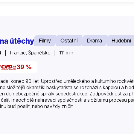
na útěchy
Filmy
Ostatní
Drama
Hudební
 | Francie, Španělsko | 111 min
39 %
ada, konec 90. let. Uprostřed uměleckého a kulturního rozkvět
 nejsložitější okamžik: baskytarista se rozchází s kapelou a hle
en do nebezpečné spirály sebedestrukce. Zodpovědnost za přež
 čelit i neochotě nahrávací společnosti a složitému procesu psa
inu buď posílit, nebo navždy zničit.