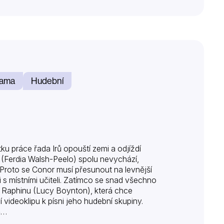
ama
Hudební
ku práce řada Irů opouští zemi a odjíždí
a (Ferdia Walsh-Peelo) spolu nevychází,
 Proto se Conor musí přesunout na levnější
 s místními učiteli. Zatímco se snad všechno
í Raphinu (Lucy Boynton), která chce
í videoklipu k písni jeho hudební skupiny.
ň…