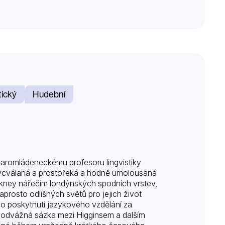
ický
Hudební
aromládeneckému profesoru lingvistiky
vycválaná a prostořeká a hodně umolousaná
ckney nářečím londýnských spodních vrstev,
naprosto odlišných světů pro jejich život
i o poskytnutí jazykového vzdělání za
i odvážná sázka mezi Higginsem a dalším