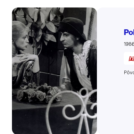
Po
198
Pôvo