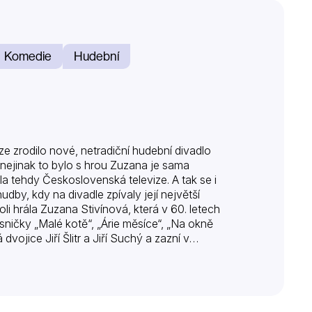
Komedie
Hudební
e zrodilo nové, netradiční hudební divadlo
nejinak to bylo s hrou Zuzana je sama
tehdy Československá televize. A tak se i
udby, kdy na divadle zpívaly její největší
li hrála Zuzana Stivínová, která v 60. letech
ničky „Malé kotě“, „Árie měsíce“, „Na okně
vojice Jiří Šlitr a Jiří Suchý a zazní v