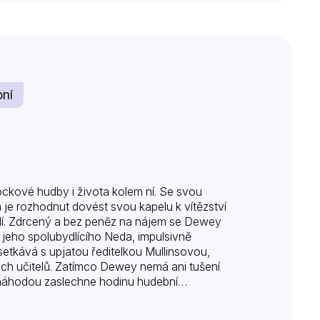
ní
ckové hudby i života kolem ní. Se svou
je rozhodnut dovést svou kapelu k vítězství
odí. Zdrcený a bez peněz na nájem se Dewey
o jeho spolubydlícího Neda, impulsivně
e setkává s upjatou ředitelkou Mullinsovou,
ech učitelů. Zatímco Dewey nemá ani tušení
ž náhodou zaslechne hodinu hudební