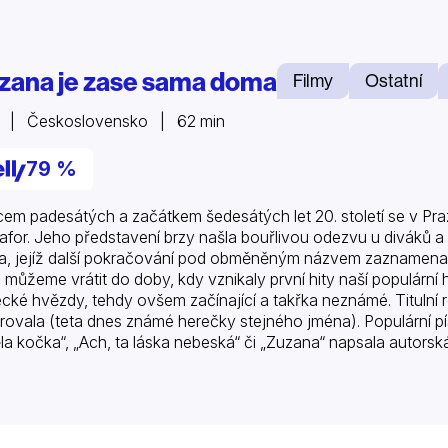
zana je zase sama doma
Filmy
Ostatní
1 | Československo | 62 min
79 %
em padesátých a začátkem šedesátých let 20. století se v Praz
for. Jeho představení brzy našla bouřlivou odezvu u diváků a 
, jejíž další pokračování pod obměněným názvem zaznamenala 
 můžeme vrátit do doby, kdy vznikaly první hity naší populární h
cké hvězdy, tehdy ovšem začínající a takřka neznámé. Titulní ro
rovala (teta dnes známé herečky stejného jména). Populární pís
la kočka“, „Ach, ta láska nebeská“ či „Zuzana“ napsala autorská d
inálním podání…