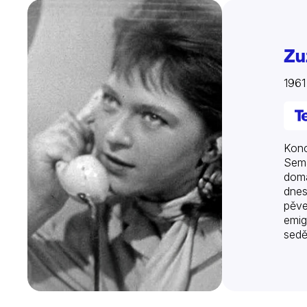
Zu
196
Konc
Sema
doma
dnes
pěve
emig
sedě
orig