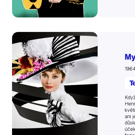
My
196
Když
Henr
květ
ani 
důsl
účel