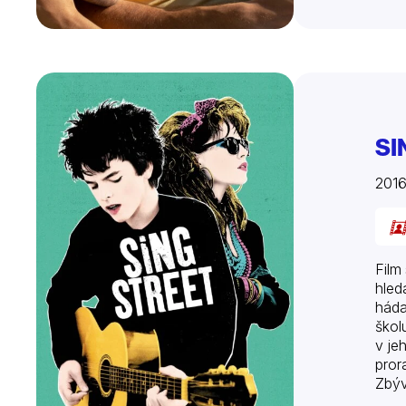
SI
2016
Film
hled
háda
škol
v je
pror
Zbýv