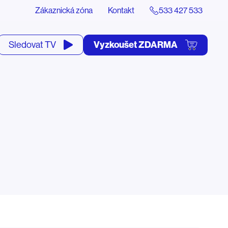
Zákaznická zóna
Kontakt
533 427 533
tevřít
Vyzkoušet ZDARMA
Sledovat TV
yhledávání