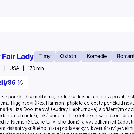
 Fair Lady
Filmy
Ostatní
Komedie
Romant
4 | USA | 170 min
86 %
 se poněkud samolibému, hodně sarkastickému a zapřísáhle st
ymu Higginsovi (Rex Harrison) připlete do cesty poněkud ne
inářka Líza Doolittleová (Audrey Hepburnová) s příšerným co
jeden z nich netuší, jaké bude mít toto letmé setkání dvou lidí z 
edky. Nicméně Líza je tu, v jeho domě, a výsledkem její žádost
em získání vysněného místa prodavačky v květinářství je velm