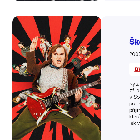
Šk
200
Kyta
záli
v So
pofl
přij
kter
jak 
vých