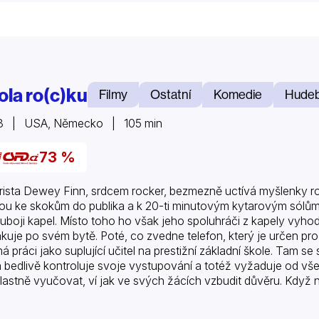
ola ro(c)ku
Filmy
Ostatní
Komedie
Hudeb
3 | USA, Německo | 105 min
73 %
rista Dewey Finn, srdcem rocker, bezmezně uctívá myšlenky ro
bou ke skokům do publika a k 20-ti minutovým kytarovým sólům 
uboji kapel. Místo toho ho však jeho spoluhráči z kapely vyh
akuje po svém bytě. Poté, co zvedne telefon, který je určen pr
ímá práci jako suplující učitel na prestižní základní škole. Tam s
á bedlivě kontroluje svoje vystupování a totéž vyžaduje od vš
vlastně vyučovat, ví jak ve svých žácích vzbudit důvěru. Kdy
ovy, rozhodne se…