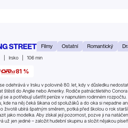
NG STREET
Filmy
Ostatní
Romantický
Dr
 | Irsko | 106 min
81 %
 se odehrává v Irsku v polovině 80. let, kdy v důsledku nedostat
at štěstí do Anglie nebo Ameriky. Rodiče patnáctiletého Conor
jí se a potřebují ušetřit peníze v napnutém rodinném rozpočtu.
u, kde na něj čeká šikana od spolužáků a do oka si nepadne ani
ho životě ubírá špatným směrem, potká před školou o rok starš
azit jako modelka. Aby získal její pozornost, pozve ji na natáčen
á už jen jediné – založit hudební skupinu a složit nějakou píse