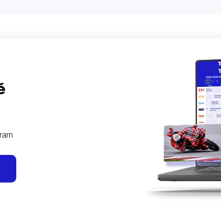
ě
gram