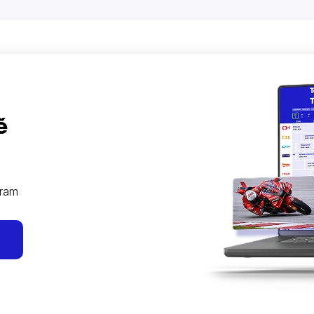
ě
gram