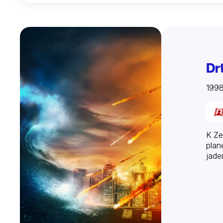
Dr
199
K Ze
plan
jade