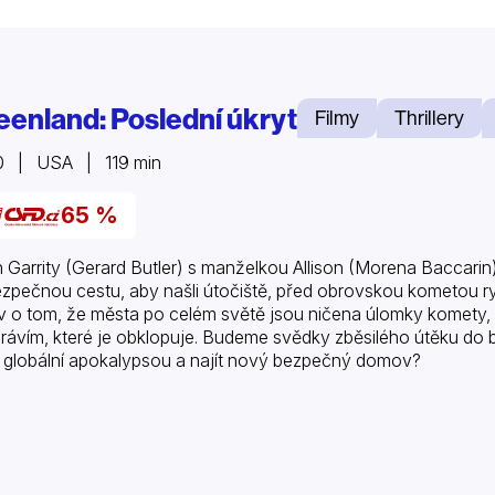
eenland: Poslední úkryt
Filmy
Thrillery
0 | USA | 119 min
65 %
 Garrity (Gerard Butler) s manželkou Allison (Morena Baccar
zpečnou cestu, aby našli útočiště, před obrovskou kometou ryc
v o tom, že města po celém světě jsou ničena úlomky komety, n
rávím, které je obklopuje. Budeme svědky zběsilého útěku do bez
 globální apokalypsou a najít nový bezpečný domov?