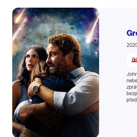
Gr
202
John
nebe
zprá
bezp
před