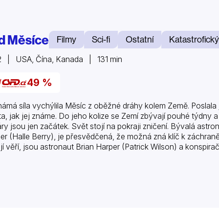
d Měsíce
Filmy
Sci-fi
Ostatní
Katastrofický
 | USA, Čína, Kanada | 131 min
49 %
ámá síla vychýlila Měsíc z oběžné dráhy kolem Země. Poslala
ta, jak jej známe. Do jeho kolize se Zemí zbývají pouhé týdny a
ry jsou jen začátek. Svět stojí na pokraji zničení. Bývalá ast
er (Halle Berry), je přesvědčená, že možná zná klíč k záchraně 
í jí věří, jsou astronaut Brian Harper (Patrick Wilson) a konspir