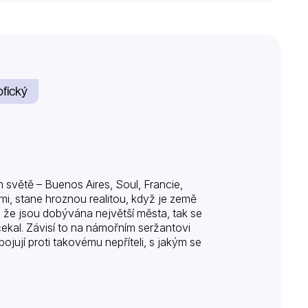
ofický
větě – Buenos Aires, Soul, Francie,
mi, stane hroznou realitou, když je země
, že jsou dobývána největší města, tak se
čekal. Závisí to na námořním seržantovi
bojují proti takovému nepříteli, s jakým se