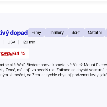
tivý dopad
Filmy
Thrillery
Sci-fi
Ostatní
8 | USA | 120 min
64 %
mi se blíží Wolf-Biedermanova kometa, větší než Mount Evere
ety Země, má dojít za necelý rok. Zatímco se chystá vesmírná e
rnými zbraněmi, na Zemi se rychle chystají podzemní kryty, jak