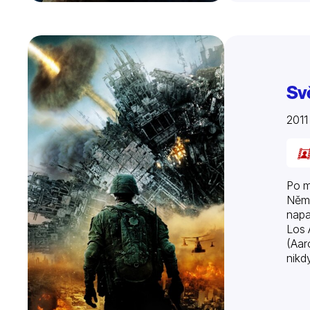
Sv
201
Po m
Něme
napa
Los 
(Aar
nikd