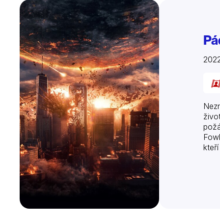
Pá
2022
Nezn
živo
požá
Fowl
kteř