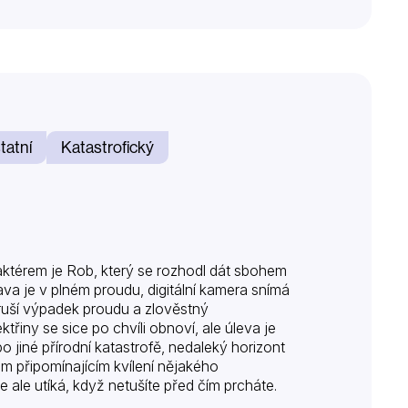
tatní
Katastrofický
ktérem je Rob, který se rozhodl dát sbohem
a je v plném proudu, digitální kamera snímá
ruší výpadek proudu a zlověstný
řiny se sice po chvíli obnoví, ale úleva je
o jiné přírodní katastrofě, nedaleký horizont
 připomínajícím kvílení nějakého
 ale utíká, když netušíte před čím prcháte.