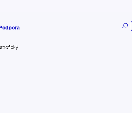
O
Podpora
v
strofický