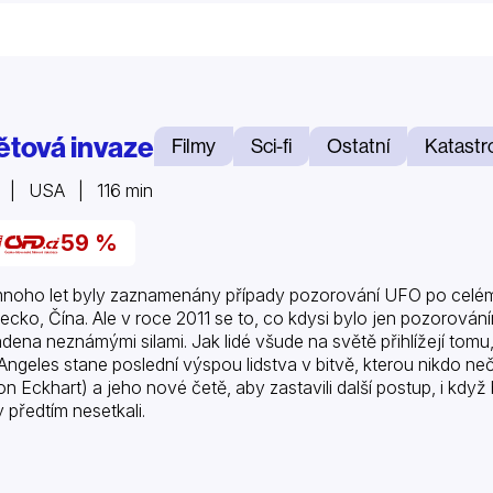
ětová invaze
Filmy
Sci-fi
Ostatní
Katastr
1 | USA | 116 min
59 %
noho let byly zaznamenány případy pozorování UFO po celém s
cko, Čína. Ale v roce 2011 se to, co kdysi bylo jen pozorování
dena neznámými silami. Jak lidé všude na světě přihlížejí tomu
Angeles stane poslední výspou lidstva v bitvě, kterou nikdo ne
on Eckhart) a jeho nové četě, aby zastavili další postup, i když 
y předtím nesetkali.