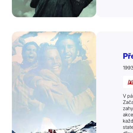
Př
199
V pá
Zača
zahy
akce
každ
stat