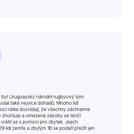
bě byl Uruguayský národní rugbyový tým.
yvolal také nejvíce dohadů. Mnoho lidí
omocí rádia dozvídají, že všechny záchranné
se zhoršuje a omezené zásoby se tenčí
rátit se s pomocí pro zbytek. Jejich
29 lidí zemře a zbylým 16 se podaří přežít jen