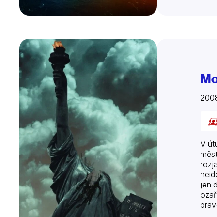
Mo
200
V út
měst
rozj
neid
jen 
ozař
prav