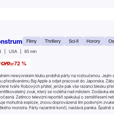
nstrum
Filmy
Thrillery
Sci-fi
Horory
Os
8 | USA | 85 min
72 %
ulném newyorském klubu probíhá párty na rozloučenou. Jejím a
u přezdívanému Big Apple a odjet pracovat do Japonska. Zábav
ařené tváře Robových přátel, jenže pak vše razancí blesku pře
entifikovatelný zvuk, který se rozléhá nad městem. Dodávka elekt
dočasná. Zatímco televizní reportéři spekulují o zemětřesení neb
uje mohutná exploze, znovu doprovázená tím podivným zvukem
ěkého monstra. Párty razantně končí, nastává panika. Špatně se