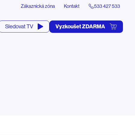
Zákaznická zóna
Kontakt
533 427 533
tevřít
Vyzkoušet ZDARMA
Sledovat TV
yhledávání