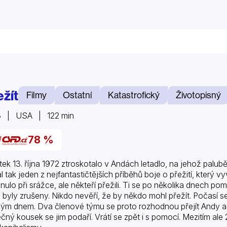
ežít
Filmy
Ostatní
Katastrofický
Životopisný
3 | USA | 122 min
78 %
tek 13. října 1972 ztroskotalo v Andách letadlo, na jehož palu
l tak jeden z nejfantastičtějších příběhů boje o přežití, který v
nulo při srážce, ale někteří přežili. Ti se po několika dnech p
 byly zrušeny. Nikdo nevěří, že by někdo mohl přežít. Počasí 
ým dnem. Dva členové týmu se proto rozhodnou přejít Andy a v
ečný kousek se jim podaří. Vrátí se zpět i s pomocí. Mezitím ale 