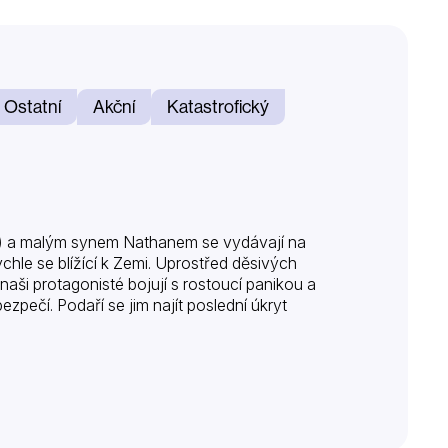
Ostatní
Akční
Katastrofický
in) a malým synem Nathanem se vydávají na
hle se blížící k Zemi. Uprostřed děsivých
aši protagonisté bojují s rostoucí panikou a
pečí. Podaří se jim najít poslední úkryt