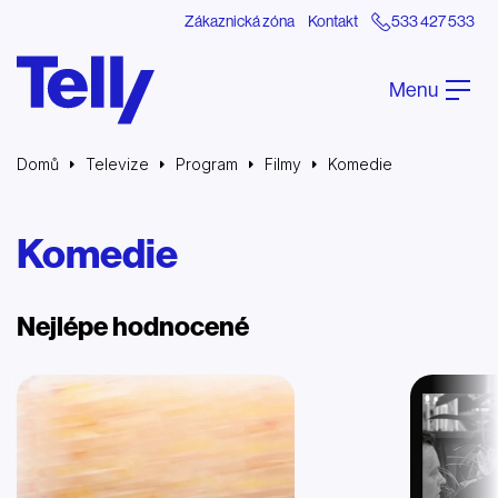
Zákaznická zóna
Kontakt
533 427 533
Menu
Domů
Televize
Program
Filmy
Komedie
Komedie
Nejlépe hodnocené