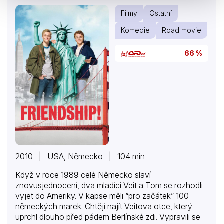
zajímat. A když se po třech měsících Tomáš vrátí,
Filmy
Ostatní
Alena přísahá, že dala…
Komedie
Road movie
66 %
2010 | USA, Německo | 104 min
Když v roce 1989 celé Německo slaví
znovusjednocení, dva mladíci Veit a Tom se rozhodli
vyjet do Ameriky. V kapse měli “pro začátek” 100
německých marek. Chtějí najít Veitova otce, který
uprchl dlouho před pádem Berlínské zdi. Vypravili se