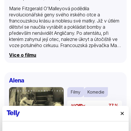
Marie Fitzgerald O’Malleyová podědila
revolucionářské geny svého irského otce a
francouzskou krásu a noblesu své matky. Již v útlém
dětství se naučila vyrábět a pokládat bomby a
především nenávidět Angličany. Po atentátu, při
kterém zahynul její otec, nalezne úkryt a útočiště ve
voze potulného cirkusu. Francouzská zpěvačka Marie
ji oblékne do ženských šatů a postaví vedle sebe na
Více o filmu
scénu. Více než francouzské kuplety obou zpěvaček
přitahují muže všech společenských a věkových
kategorií svádivé kostýmy a vnady, o kterých se jim v
životě ani nezdálo. V zemi z…
Alena
Filmy
Komedie
77 %