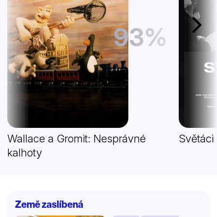
93%
Další
Wallace a Gromit: Nesprávné
Světáci
kalhoty
Země zaslíbená