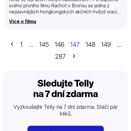
svého prvního filmu Rachot v Bronxu se jedna z
nejslavnějších hongkongských akčních hvězd vrací
do Hollywoodu ve vrcholné formě.
Více o filmu
Předchozí
1
…
145
146
147
148
149
…
Další
287
Sledujte Telly
na 7 dní zdarma
Vyzkoušejte Telly na 7 dní zdarma. Stačí pár
kliků.