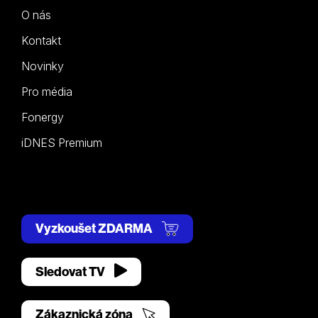
O nás
Kontakt
Novinky
Pro média
Fonergy
iDNES Premium
Vyzkoušet ZDARMA
Sledovat TV
Zákaznická zóna