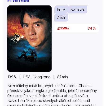
Filmy
Komedie
Akční
74 %
1996 | USA, Hongkong | 81 min
Nezničitelný mistr bojových umění Jackie Chan se
představí jako hongkongský polda, jehož nenáročný
úkol se mění ve zběsilou honičku přes půl světa.
Navíc honičku plnou skvělých akčních scén, nad
nimiž se tají dech i otrlým kaskadérům… Po úspěchu