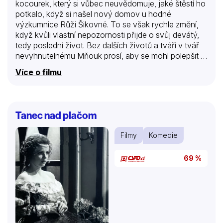
kocourek, který si vůbec neuvědomuje, jaké štěstí ho
potkalo, když si našel nový domov u hodné
výzkumnice Růži Šikovné. To se však rychle změní,
když kvůli vlastní nepozornosti přijde o svůj devátý,
tedy poslední život. Bez dalších životů a tváří v tvář
nevyhnutelnému Mňouk prosí, aby se mohl polepšit a
dostal další šanci. Jeho žádost je zpočátku zamítnuta,
Více o filmu
ale pak se strážkyně nebeské brány nad kocourkem
slituje a umožní mu vrátit se na Zemi s dalšími devíti
životy. Mňouk však netuší, že každý z těchto nových
životů prožije v těle jiného zvířátka, a tím dostane
Tanec nad plačom
neocenitelné lekce. Následuje dobrodružství, během
kterého se Mňouk změní ze sebestředného mazlíčka
Filmy
Komedie
v nesobeckého hrdinu a zjistí, že…
69 %