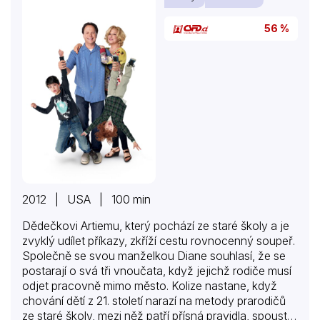
56 %
2012 | USA | 100 min
Dědečkovi Artiemu, který pochází ze staré školy a je
zvyklý udílet příkazy, zkříží cestu rovnocenný soupeř.
Společně se svou manželkou Diane souhlasí, že se
postarají o svá tři vnoučata, když jejichž rodiče musí
odjet pracovně mimo město. Kolize nastane, když
chování dětí z 21. století narazí na metody prarodičů
ze staré školy, mezi něž patří přísná pravidla, spousta