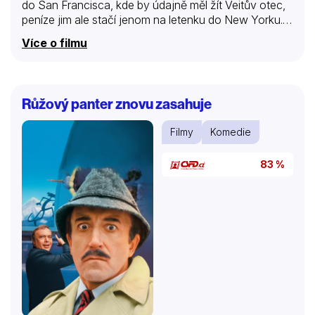
do San Francisca, kde by údajně měl žít Veitův otec,
peníze jim ale stačí jenom na letenku do New Yorku.
Tady začíná odysea dvou „Ossis“ aneb Dederónů za
Více o filmu
velkou louží…
Růžový panter znovu zasahuje
Filmy
Komedie
83 %