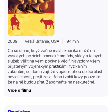
2009 | Velká Británie, USA | 94 min
Co se stane, když začne malá skupinka mužů na
vysokých pozicích americké armády, vlády a tajných
služeb věřit na velmi podivné věci? Navzdory všem
přijatelným vojenským praktikám i fyzikálním
zákonům, se domnívají, že vojáci mohou obléci plášť
neviditelnosti, projít zdí a třeba i zabít kozy pouze tím,
že na ně budou zírat. Zapomeňte na neskutečné
vojenské konspirační teorie, pravda je ještě mnohem
Více o filmu
podivnější.
První rána