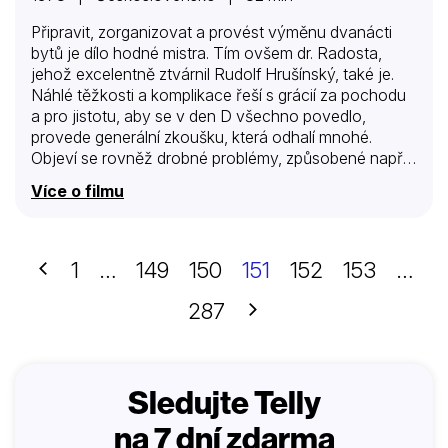
Připravit, zorganizovat a provést výměnu dvanácti
bytů je dílo hodné mistra. Tím ovšem dr. Radosta,
jehož excelentně ztvárnil Rudolf Hrušínský, také je.
Náhlé těžkosti a komplikace řeší s grácií za pochodu
a pro jistotu, aby se v den D všechno povedlo,
provede generální zkoušku, která odhalí mnohé.
Objeví se rovněž drobné problémy, způsobené např.
svatbou objednanou na nevhodný termín nebo
Více o filmu
váháním některých účastníků akce…
Předchozí
1
…
149
150
151
152
153
…
Další
287
Sledujte Telly
na 7 dní zdarma