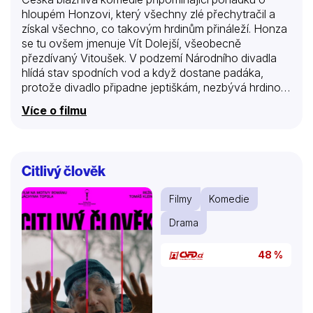
hloupém Honzovi, který všechny zlé přechytračil a
získal všechno, co takovým hrdinům přináleží. Honza
se tu ovšem jmenuje Vít Dolejší, všeobecně
přezdívaný Vitoušek. V podzemí Národního divadla
hlídá stav spodních vod a když dostane padáka,
protože divadlo připadne jeptiškám, nezbývá hrdinovi
než zdědit po dědečkovi z Ameriky karlovarský hotel
Více o filmu
Richmond a pět milionů dolarů, vázaných na jeho
rychlou rekonstrukci. V tom okamžiku se ovšem
hrdina ocitá v síti intrik zbohatlého veksláka zvaného
Boss, ředitele hotelu a bývalého estébáka Křiváčka a
Citlivý člověk
vychytralého advokáta Wágnera. Ve hře jsou však
nejen velké peníze, ale také půvab notorické hráčky
Filmy
Komedie
Alice, do níž se Vitoušek zamiluje a pak všem ukáže,
že vůbec není takový blbec jak si všichni mysleli.
Drama
48 %