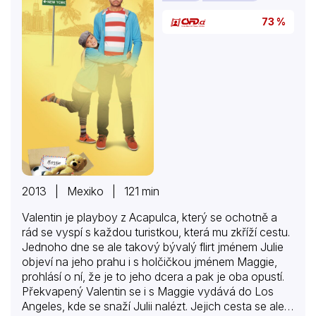
73 %
2013 | Mexiko | 121 min
Valentin je playboy z Acapulca, který se ochotně a
rád se vyspí s každou turistkou, která mu zkříží cestu.
Jednoho dne se ale takový bývalý flirt jménem Julie
objeví na jeho prahu i s holčičkou jménem Maggie,
prohlásí o ní, že je to jeho dcera a pak je oba opustí.
Překvapený Valentin se i s Maggie vydává do Los
Angeles, kde se snaží Julii nalézt. Jejich cesta se ale