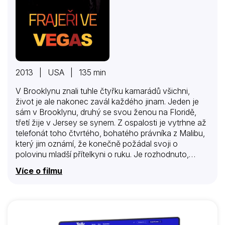
2013 | USA | 135 min
V Brooklynu znali tuhle čtyřku kamarádů všichni,
život je ale nakonec zavál každého jinam. Jeden je
sám v Brooklynu, druhý se svou ženou na Floridě,
třetí žije v Jersey se synem. Z ospalosti je vytrhne až
telefonát toho čtvrtého, bohatého právníka z Malibu,
který jim oznámí, že konečně požádal svoji o
polovinu mladší přítelkyni o ruku. Je rozhodnuto,
potkají se v Las Vegas a bude to rozlučka se
Více o filmu
svobodou, jak se sluší a patří. Jakmile ale dorazí na
místo, zjišťují, že tohle už není Vegas, jak ho znali.
Město se ani na vteřinu nezastavilo a pravidla hry se
za celá ta léta změnila. Casino Sands, kde dříve
hrávali, je zavřené a ve Stripu teď vystupuje nějaká