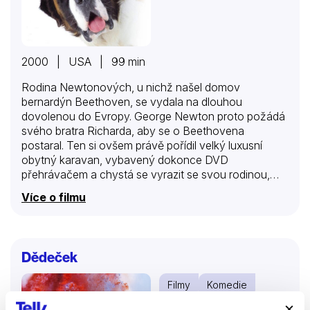
2000 | USA | 99 min
Rodina Newtonových, u nichž našel domov
bernardýn Beethoven, se vydala na dlouhou
dovolenou do Evropy. George Newton proto požádá
svého bratra Richarda, aby se o Beethovena
postaral. Ten si ovšem právě pořídil velký luxusní
obytný karavan, vybavený dokonce DVD
přehrávačem a chystá se vyrazit se svou rodinou,
protivnou manželkou Beth, neposlušným synem
Více o filmu
Brennanem a malou dcerou Sarou, na báječnou
dovolenou napříč Spojenými státy. Tedy na báječnou
dovolenou podle jeho představ, založených na
poněkud idealizovaných vzpomínkách, během níž se
Dědeček
chce pokusit rozklíženou rodinu opět stmelit. Ostatní
jsou ovšem přesvědčeni, že to bude velká, dlouhá
Filmy
Komedie
nuda. A když zjistí, že je má na cestě do Kalifornie
doprovázet ještě obrovský, slintající bernardýn, který