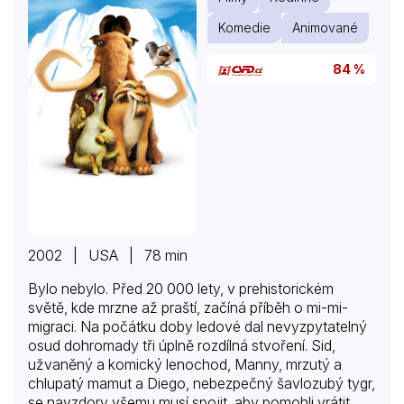
Komedie
Animované
84 %
2002 | USA | 78 min
Bylo nebylo. Před 20 000 lety, v prehistorickém
světě, kde mrzne až praští, začíná příběh o mi-mi-
migraci. Na počátku doby ledové dal nevyzpytatelný
osud dohromady tři úplně rozdílná stvoření. Sid,
užvaněný a komický lenochod, Manny, mrzutý a
chlupatý mamut a Diego, nebezpečný šavlozubý tygr,
se navzdory všemu musí spojit, aby pomohli vrátit