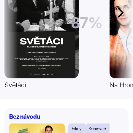
Další
87%
Světáci
Na Hrom
Bez návodu
Filmy
Komedie