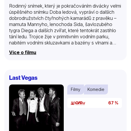
Rodinný snímek, který je pokračováním divácky velmi
úspěšného snímku Doba ledová, vypráví o dalších
dobrodružstvích čtyřnohých kamarádů z pravěku –
mamuta Mannyho, lenochoda Sida, šavlozubého
tygra Diega a dalších zvířat, které tentokrát zastihlo
tání ledu. Trojice žije v primitivním vodním parku,
nabitém vodními skluzavkami a bazény s vlnami a
užívá si sluníčka. Musí ale společně čelit nejen
Více o filmu
pukajícím ledovcům, vodopádům a nebezpečným
krám, ale také novým nepřátelům – obřím dravým
parybám. A samozřejmě nechybí ani prehistorická
krysoveverka Scrat, pachtící se za vysněným
Last Vegas
žaludem…
Filmy
Komedie
67 %