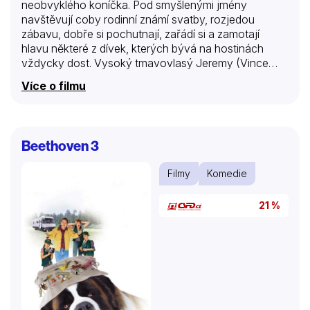
neobvyklého koníčka. Pod smyšlenými jmény
navštěvují coby rodinní známí svatby, rozjedou
zábavu, dobře si pochutnají, zařádí si a zamotají
hlavu některé z dívek, kterých bývá na hostinách
vždycky dost. Vysoký tmavovlasý Jeremy (Vince
Vaughn) a rtuťovitý blonďák John (Owen Wilson)
Více o filmu
však dodržují určitá pravidla – nezamilovat se, včas
zmizet a nenechat kamaráda v bryndě. Jenže když
proniknou na svatbu ministrovy dcery, oba svorně
pravidla poruší. Přijmou pozvání, aby zůstali, zamilují
Beethoven 3
se a dostanou se do maléru…
Filmy
Komedie
21 %