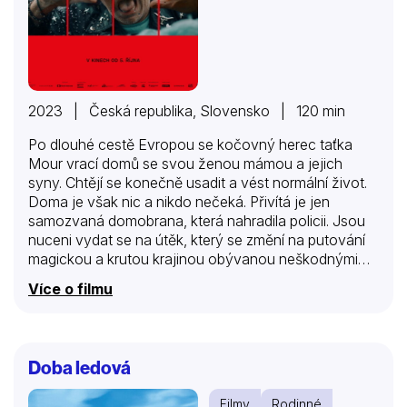
2023 | Česká republika, Slovensko | 120 min
Po dlouhé cestě Evropou se kočovný herec taťka
Mour vrací domů se svou ženou mámou a jejich
syny. Chtějí se konečně usadit a vést normální život.
Doma je však nic a nikdo nečeká. Přivítá je jen
samozvaná domobrana, která nahradila policii. Jsou
nuceni vydat se na útěk, který se změní na putování
magickou a krutou krajinou obývanou neškodnými
podivíny a nebezpečnými lidskými tlupami.
Více o filmu
Doba ledová
Filmy
Rodinné