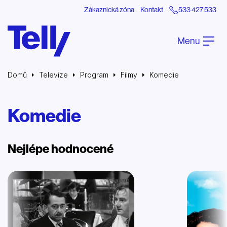
Zákaznická zóna
Kontakt
533 427 533
Menu
Domů
Televize
Program
Filmy
Komedie
Komedie
Nejlépe hodnocené