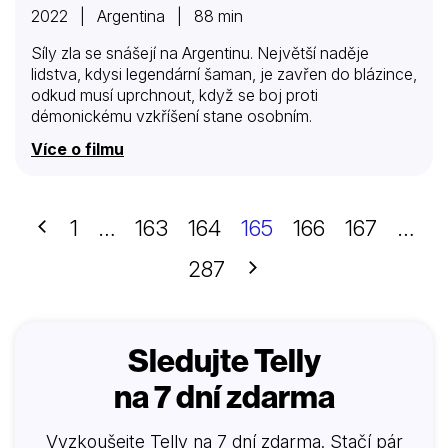
2022 | Argentina | 88 min
Síly zla se snášejí na Argentinu. Největší naděje
lidstva, kdysi legendární šaman, je zavřen do blázince,
odkud musí uprchnout, když se boj proti
démonickému vzkříšení stane osobním.
Více o filmu
Předchozí
1
…
163
164
165
166
167
…
Další
287
Sledujte Telly
na 7 dní zdarma
Vyzkoušejte Telly na 7 dní zdarma. Stačí pár