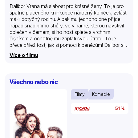
Dalibor Vrána má slabost pro krásné ženy. To je pro
špatně placeného knihkupce náročný koníček, zvlášť
má-li dotyčný rodinu. A pak mu jednoho dne přijde
nápad snad přímo shůry: ve vinárně, kterou navštívil
oblečen v černém, si ho host splete s vrchním
číšníkem a ochotně mu zaplatí svou útratu. To je
přece příležitost, jak si pomoci k penězům! Dalibor si
vypracuje dokonalou metodu, nikdy nenavštíví totéž
Více o filmu
místo dvakrát, za výdělkem cestuje po celé zemi.
Skuteční číšníci si samozřejmě jeho řádění všimnou,
fantom restaurací je však nepolapitelný. Jenomže tak
dlouho se chodí se džbánem pro vodu…
Všechno nebo nic
Filmy
Komedie
51 %