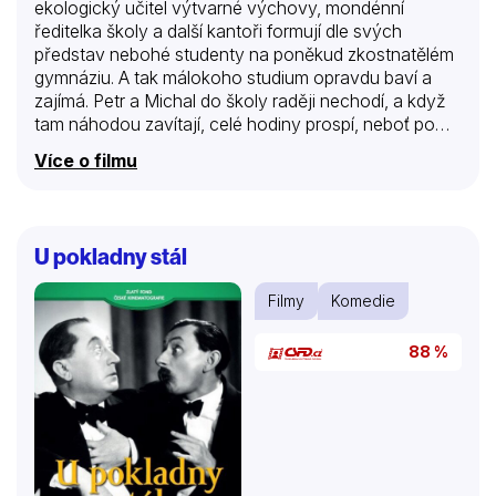
ekologický učitel výtvarné výchovy, mondénní
ředitelka školy a další kantoři formují dle svých
představ nebohé studenty na poněkud zkostnatělém
gymnáziu. A tak málokoho studium opravdu baví a
zajímá. Petr a Michal do školy raději nechodí, a když
tam náhodou zavítají, celé hodiny prospí, neboť po
nocích stříkají graffiti. Nebezpečné výpravy na
Více o filmu
střechy domů, ilegální pronikání do útrob metra,
dramatické vylezení na komín – to je to jediné, co je
kromě holek skutečně baví. Napětí, riziko dopadení a
honičky s policií jsou opravdové, zábavné i kruté. A
U pokladny stál
tak není divu, že se jejich bezradní rodiče věčně
stresují a občas se v zájmu dostudování svých
Filmy
Komedie
nezvedených potomků spojí s profesory… Příběh
osciluje mezi prostředím zaběhlých školních…
88 %