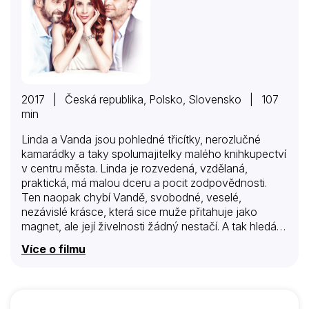
2017 | Česká republika, Polsko, Slovensko | 107
min
Linda a Vanda jsou pohledné třicítky, nerozlučné
kamarádky a taky spolumajitelky malého knihkupectví
v centru města. Linda je rozvedená, vzdělaná,
praktická, má malou dceru a pocit zodpovědnosti.
Ten naopak chybí Vandě, svobodné, veselé,
nezávislé krásce, která sice muže přitahuje jako
magnet, ale její živelnosti žádný nestačí. A tak hledá
toho pravého. Aktivně. V obchodě s nimi pracuje Edo,
Více o filmu
který taky touží po lásce na věky věků, ale jako
plachý, citlivý a introvertní gay to má těžké. Životy
téhle trojice nakonec stejně zamotá několik mužů.
Lindě charismatický developer Jakub, který není tím,