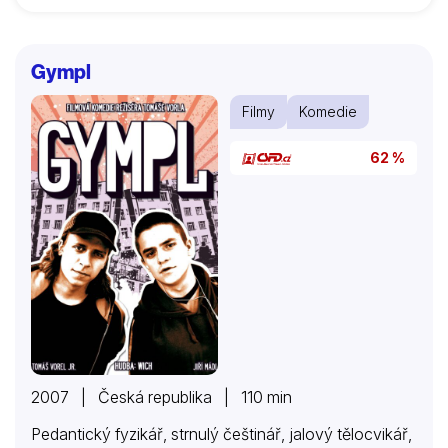
Gympl
Filmy
Komedie
62 %
2007 | Česká republika | 110 min
Pedantický fyzikář, strnulý češtinář, jalový tělocvikář,