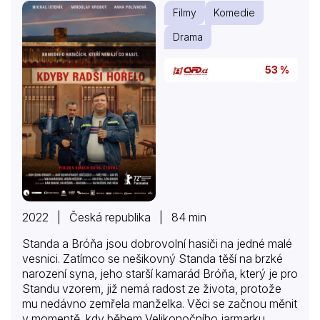
Filmy
Komedie
Drama
53 %
2022 | Česká republika | 84 min
Standa a Bróňa jsou dobrovolní hasiči na jedné malé
vesnici. Zatímco se nešikovný Standa těší na brzké
narození syna, jeho starší kamarád Bróňa, který je pro
Standu vzorem, již nemá radost ze života, protože
mu nedávno zemřela manželka. Věci se začnou měnit
v momentě, kdy během Velikonočního jarmarku