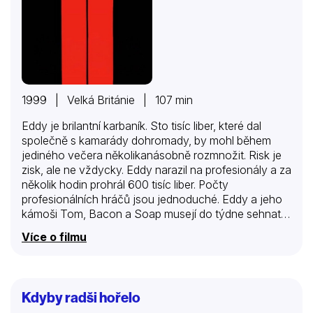
1999 | Velká Británie | 107 min
Eddy je brilantní karbaník. Sto tisíc liber, které dal
společně s kamarády dohromady, by mohl během
jediného večera několikanásobně rozmnožit. Risk je
zisk, ale ne vždycky. Eddy narazil na profesionály a za
několik hodin prohrál 600 tisíc liber. Počty
profesionálních hráčů jsou jednoduché. Eddy a jeho
kámoši Tom, Bacon a Soap musejí do týdne sehnat
půl milionu, jinak začnou pomalu přicházet o prstíčky. I
Více o filmu
v tak velkém městě jako je Londýn se tak velký balík
nedává dohromady snadno. Naštěstí bizarní
londýnské podsvětí nabízí šikovným chlapíkům pár
možností, jak rychle přijít k penězům…
Kdyby radši hořelo