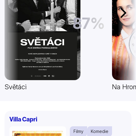
Další
87%
Světáci
Na Hrom
Villa Capri
Filmy
Komedie