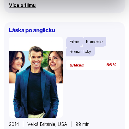
sebe zamilují. To mění situaci. Teď si přejí od smlouvy
Více o filmu
odstoupit a musí najít způsob, jak na to.
Láska po anglicku
Filmy
Komedie
Romantický
56 %
2014 | Velká Británie, USA | 99 min