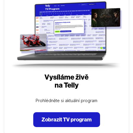
kým se zdá být. Vandě bývalý profesor z vysoké
školy Aladar, jehož je ochotná si vzít, „protože ji má
rád“. A Edo se už zase přizpůsobuje dalšímu příteli,
Leovi……
Vysíláme živě
na Telly
Prohlédněte si aktuální program
Zobrazit TV program