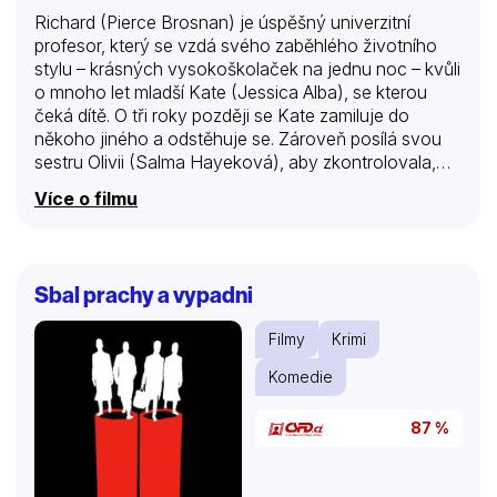
Richard (Pierce Brosnan) je úspěšný univerzitní
profesor, který se vzdá svého zaběhlého životního
stylu – krásných vysokoškolaček na jednu noc – kvůli
o mnoho let mladší Kate (Jessica Alba), se kterou
čeká dítě. O tři roky později se Kate zamiluje do
někoho jiného a odstěhuje se. Zároveň posílá svou
sestru Olivii (Salma Hayeková), aby zkontrolovala,
jestli se Richard dobře stará o jejich syna. Je totiž
Více o filmu
přesvědčena, že se Richard vrátil ke svému
nezodpovědnému bonvivánskému životu. Jenže
Olivia se do něj ke svému překvapení sama zamiluje.
Sbal prachy a vypadni
Filmy
Krimi
Komedie
87 %