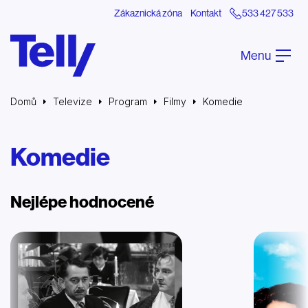
Zákaznická zóna
Kontakt
533 427 533
Menu
Domů
Televize
Program
Filmy
Komedie
Komedie
Nejlépe hodnocené