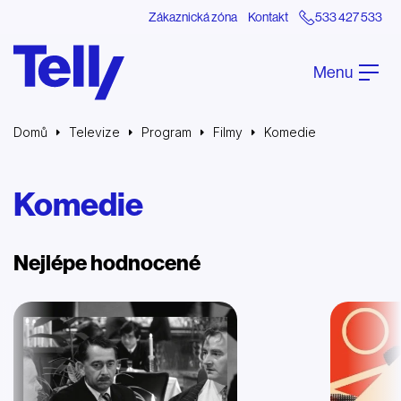
Zákaznická zóna
Kontakt
533 427 533
Menu
Domů
Televize
Program
Filmy
Komedie
Komedie
Nejlépe hodnocené