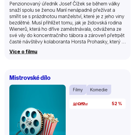
Penzionovaný úředník Josef Čížek se během války
snaží spolu se ženou Marií nenápadně přežívat a
smířit se s prázdnotou manželství, které je z jeho viny
bezdětné. Musí přihlížet tomu, jak je židovská rodina
Wienerů, která ho dříve zaměstnávala, odvážena ze
své vily do koncentračního tábora a zároveň přetrpět
časté návštěvy kolaboranta Horsta Prohasky, který je
sice Čížkovým známým, ale hlavně se mu líbí Marie.
Více o filmu
Synovi rodiny Wienerů Davidovi se podaří uprchnout
z koncentračního tábora a požádá Čížka o pomoc.
Ten nedokáže odmítnout, protože pomoc bližnímu
považuje za samozřejmou věc, ovšem umírá při tom
Mistrovské dílo
strachy. Projevy náklonnosti Prohasky k Marii se
stupňují, ale ona je musí snášet, protože jeho
Filmy
Komedie
návštěvy jako osoby mající blízko ke gestapu
paradoxně chrání všechny tři obyvatele…
52 %