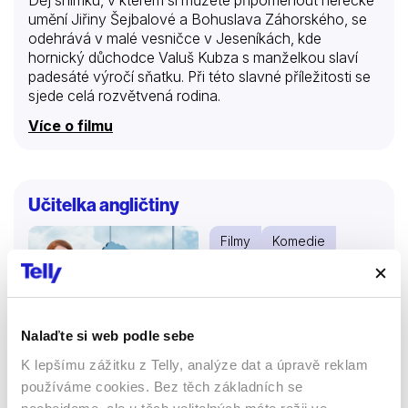
umění Jiřiny Šejbalové a Bohuslava Záhorského, se
odehrává v malé vesničce v Jeseníkách, kde
hornický důchodce Valuš Kubza s manželkou slaví
padesáté výročí sňatku. Při této slavné příležitosti se
sjede celá rozvětvená rodina.
Více o filmu
Učitelka angličtiny
Filmy
Komedie
Romantický
48 %
Nalaďte si web podle sebe
K lepšímu zážitku z Telly, analýze dat a úpravě reklam
používáme cookies. Bez těch základních se