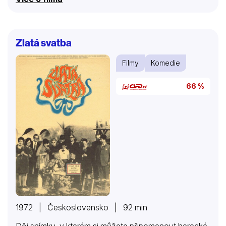
Zlatá svatba
Filmy
Komedie
66 %
1972 | Československo | 92 min
Děj snímku, v kterém si můžete připomenout herecké