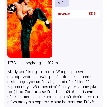
Akční
83 %
1978 | Hongkong | 107 min
Mladý učeň kung-fu Freddie Wong je pro své
nezodpovědné chování poslán otcem ke starému
mistru bojových umění, aby se od něj učil téměř
zapomenutý, avšak nesmírně účinný styl známý jako
opilý box. Zpočátku se Freddie snaží před přísným
učitelem utéct, ale nakonec se po náročném tréninku
stává pravým a neporazitelným bojovníkem. Právě
včas, neboť obáváný zabijácký mistr kung-fu