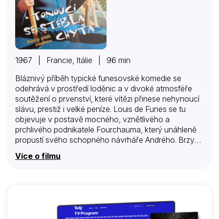
1967 | Francie, Itálie | 96 min
Bláznivý příběh typické funesovské komedie se
odehrává v prostředí loděnic a v divoké atmosféře
soutěžení o prvenství, které vítězi přinese nehynoucí
slávu, prestiž i velké peníze. Louis de Funes se tu
objevuje v postavě mocného, vznětlivého a
prchlivého podnikatele Fourchauma, který unáhleně
propustí svého schopného návrháře Andrého. Brzy
však svého neuváženého činu hořce lituje. Po
Více o filmu
neuvěřitelných dobrodružstvích se loďaři podaří
získat cenného spolupracovníka zpět, ale zaplatí
trpkou daň – od této chvíle se musí o vedení loděnic
dělit s celým mírně potrhlým rodinným klanem….