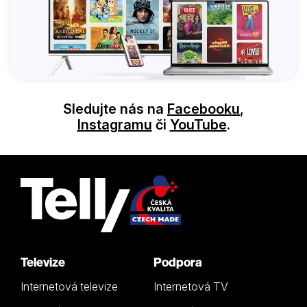
Sledujte nás na
Facebooku
,
Instagramu
či
YouTube
.
Televize
Podpora
Internetová televize
Internetová TV