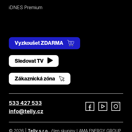
iDNES Premium
Vyzkoušet ZDARMA
Sledovat TV
Zákaznická zóna
533 427 533
info@telly.cz
Facebook
YouTube
Instagram
© 2026 |
Telly s.r.o.
, člen skupiny LAMA ENERGY GROUP