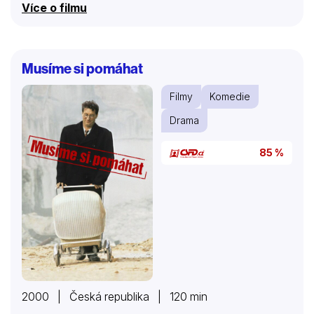
Více o filmu
přezdívaný Blesková noha, byl najat, aby zavraždil
Freddieho otce.
Musíme si pomáhat
Filmy
Komedie
Drama
85 %
2000 | Česká republika | 120 min