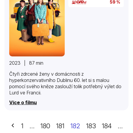
59 %
2023 | 87 min
Čtyři zdrcené ženy v domácnosti z
hyperkonzervativního Dublinu 60. let si s malou
pomocí svého kněze zaslouží tolik potřebný výlet do
Lurd ve Francii.
Více o filmu
Předchozí
1
…
180
181
182
183
184
…