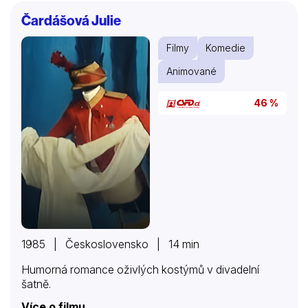
Čardášová Julie
Filmy
Komedie
Animované
46 %
1985 | Československo | 14 min
Humorná romance oživlých kostýmů v divadelní
šatně.
Více o filmu