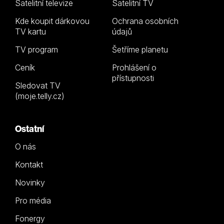
Satelitní televize
Satelitní TV
Kde koupit dárkovou
Ochrana osobních
TV kartu
údajů
TV program
Šetříme planetu
Ceník
Prohlášení o
přístupnosti
Sledovat TV
(moje.telly.cz)
Ostatní
O nás
Kontakt
Novinky
Pro média
Fonergy