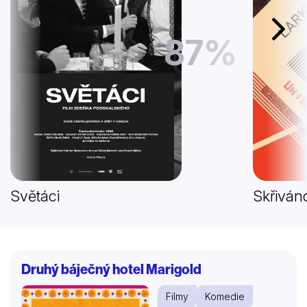
Další
87%
Světáci
Skřivánc
Druhý báječný hotel Marigold
Filmy
Komedie