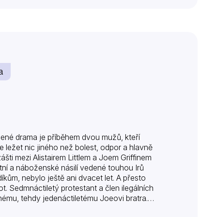
a
ené drama je příběhem dvou mužů, kteří
e ležet nic jiného než bolest, odpor a hlavně
šti mezi Alistairem Littlem a Joem Griffinem
tní a náboženské násilí vedené touhou Irů
kům, nebylo ještě ani dvacet let. A přesto
ot. Sedmnáctiletý protestant a člen ilegálních
nému, tehdy jedenáctiletému Joeovi bratra.