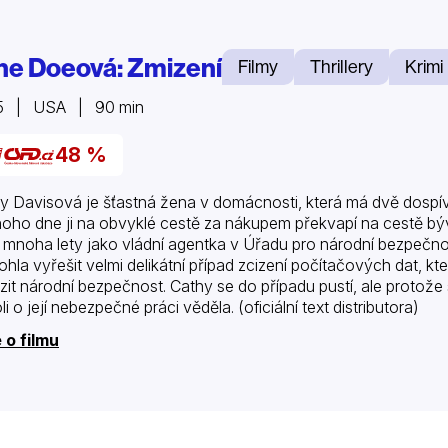
ne Doeová: Zmizení
Filmy
Thrillery
Krimi
5 | USA | 90 min
48 %
y Davisová je šťastná žena v domácnosti, která má dvě dospív
oho dne ji na obvyklé cestě za nákupem překvapí na cestě býv
 mnoha lety jako vládní agentka v Úřadu pro národní bezpečno
hla vyřešit velmi delikátní případ zcizení počítačových dat,
zit národní bezpečnost. Cathy se do případu pustí, ale protože
i o její nebezpečné práci věděla. (oficiální text distributora)
 o filmu