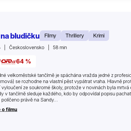
 na bludičku
Filmy
Thrillery
Krimi
3 | Československo | 58 min
64 %
dné velkoměstské tančírně je spáchána vražda jedné z profesion
rnová) se rozhodne na vlastní pěst vypátrat vraha. Hlavně pr
í vyloučení ze soukromé školy, protože v novinách byla mrtv
y v tančírně sleduje každého, kdo by odpovídal popisu pachat
 políčeno právě na Sandy…
 o filmu