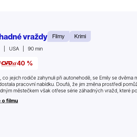
hadné vraždy
Filmy
Krimi
7 | USA | 90 min
40 %
, co jejich rodiče zahynuli při autonehodě, se Emily se dvěma 
dostala pracovní nabídku. Doufá, že jim změna prostředí pomůž
idným městečkem však otřese série záhadných vražd, které p
 o filmu