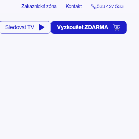
Zákaznická zóna
Kontakt
533 427 533
tevřít
Vyzkoušet ZDARMA
Sledovat TV
yhledávání