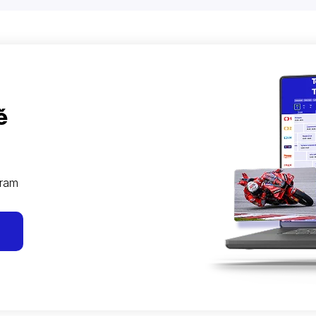
ě
gram