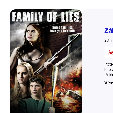
Zá
201
Poté
kde 
Pokl
Více