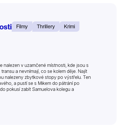
osti
Filmy
Thrillery
Krimi
e nalezen v uzamčené místnosti, kde jsou s
 transu a nevnímají, co se kolem děje. Najít
jsou nalezeny zbytkové stopy po výstřelu. Ten
avého, a pustí se s Mikem do pátrání po
kdo pokusí zabít Samuelova kolegu a