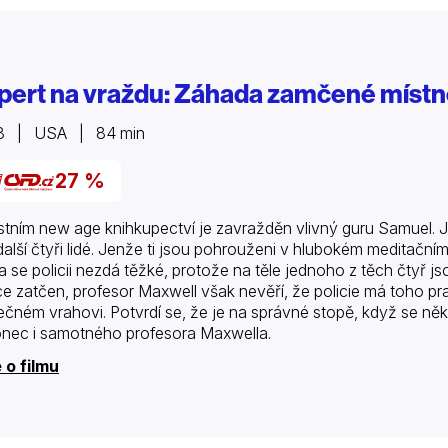
pert na vraždu: Záhada zamčené místn
8 | USA | 84 min
27 %
stním new age knihkupectví je zavražděn vlivný guru Samuel. J
další čtyři lidé. Jenže ti jsou pohrouženi v hlubokém meditačním
a se policii nezdá těžké, protože na těle jednoho z těch čtyř 
ice zatčen, profesor Maxwell však nevěří, že policie má toho pr
ečném vrahovi. Potvrdí se, že je na správné stopě, když se ně
nec i samotného profesora Maxwella.
 o filmu