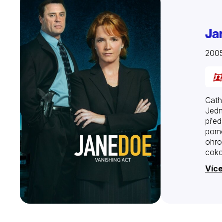
Ja
200
Cath
Jedn
před
pomo
ohro
cokol
Více