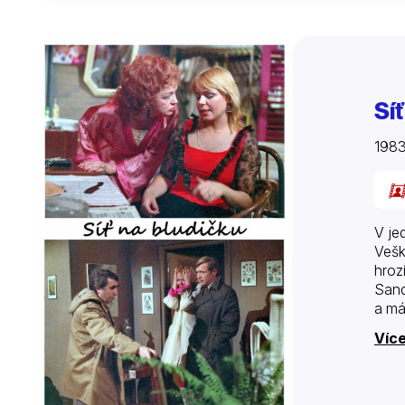
Síť
198
V je
Vešk
hroz
Sand
a má
Více