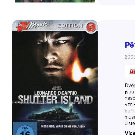
Pě
200
Dvěm
jsou
nesc
vzni
po n
muse
ulst
A i 
Více