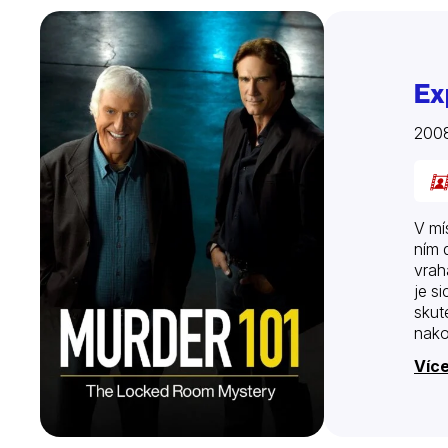
Ex
200
V mí
ním 
vrah
je s
skut
nako
Více