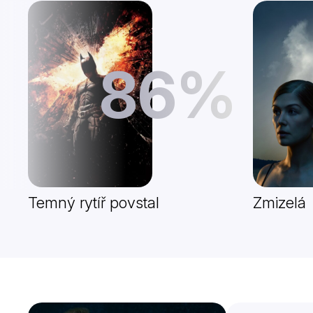
86%
Temný rytíř povstal
Zmizelá