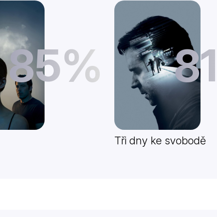
85%
8
Tři dny ke svobodě