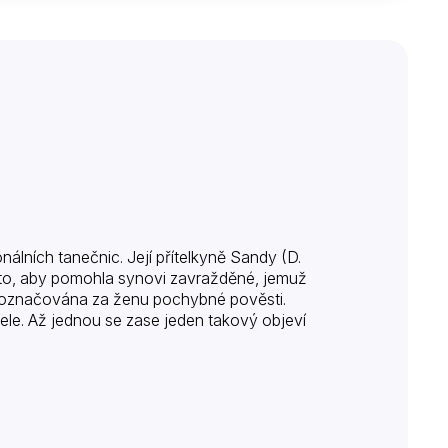
álních tanečnic. Její přítelkyně Sandy (D.
oto, aby pomohla synovi zavražděné, jemuž
á označována za ženu pochybné pověsti.
ele. Až jednou se zase jeden takový objeví