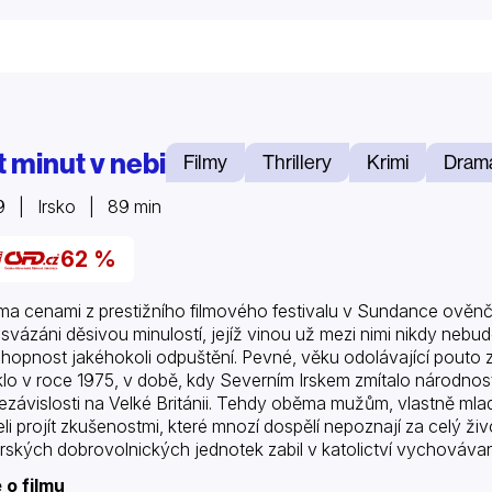
t minut v nebi
Filmy
Thrillery
Krimi
Dram
9 | Irsko | 89 min
62 %
a cenami z prestižního filmového festivalu v Sundance ověnč
 svázáni děsivou minulostí, jejíž vinou už mezi nimi nikdy nebud
hopnost jakéhokoli odpuštění. Pevné, věku odolávající pouto zá
klo v roce 1975, v době, kdy Severním Irskem zmítalo národnos
ezávislosti na Velké Británii. Tehdy oběma mužům, vlastně mladí
li projít zkušenostmi, které mnozí dospělí nepoznají za celý živ
erských dobrovolnických jednotek zabil v katolictví vychováva
když si za svůj čin odseděl dvanáct let ve vězení,…
 o filmu