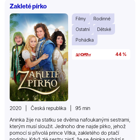
snažit udělat nešťastného člověka z naprosto
Zakleté pírko
šťastného koně?“ Ovšem děsivá a hrůzu nahánějící
„léčba“, jíž byli na konci 19. století duševně nemocní
Filmy
Rodinné
běžně vystavováni, je přítomna i zde: věznění,
spoutávání, proudy ledové vody a…
Ostatní
Dětské
Pohádka
44 %
2020 | Česká republika | 95 min
Aninka žije na statku se dvěma nafoukanými sestrami,
kterým musí sloužit. Jednoho dne najde pírko, jehož
pomocí si přivolá prince Vítka, zakletého do ptačí
podoby. Když zlé sestry zjistí, že se Aninka schází s