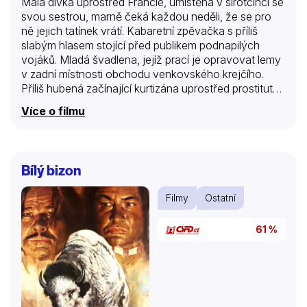
Malá dívka uprostřed Francie, umístěná v sirotčinci se
svou sestrou, marně čeká každou neděli, že se pro
ně jejich tatínek vrátí. Kabaretní zpěvačka s příliš
slabým hlasem stojící před publikem podnapilých
vojáků. Mladá švadlena, jejíž prací je opravovat lemy
v zadní místnosti obchodu venkovského krejčího.
Příliš hubená začínající kurtizána uprostřed prostitutek
a zhýralců nachází útočiště u svého ochránce
Více o filmu
Étienna Balsana. Zamilovaná žena, která ví, že
nebude „ničí ženou“, ani ženou Boye Capela, muže,
který ji přesto tolik miloval. Rebelka, které konvence
tehdejší doby brání volně dýchat a která se obléká do
Bílý bizon
košil svých milenců. To je příběh Coco Chanel. Příběh
moderní ženy, která navždy změnila svět módy, svět
Filmy
Ostatní
žen.
61 %