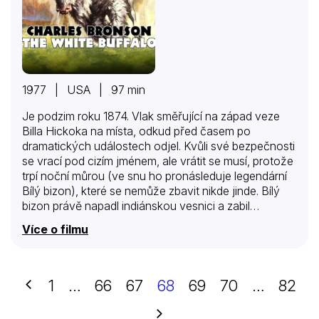
1977 | USA | 97 min
Je podzim roku 1874. Vlak směřující na západ veze
Billa Hickoka na místa, odkud před časem po
dramatických událostech odjel. Kvůli své bezpečnosti
se vrací pod cizím jménem, ale vrátit se musí, protože
trpí noční můrou (ve snu ho pronásleduje legendární
Bílý bizon), které se nemůže zbavit nikde jinde. Bílý
bizon právě napadl indiánskou vesnici a zabil
malinkou dcerku bojovníka Splašeného koně.
Více o filmu
Splašený kůň dceru hlasitě oplakává, ale to se
nesrovnává s indiánskou etikou, a tak mu náčelník
odebere jméno a nazve ho Červem. Jméno se mu
vrátí, až když bizona zabije a přinese jeho kůži. Bill
Předchozí
1
…
66
67
68
69
70
…
82
(vystupuje jako James Otis) pokračuje spolu s
přítelem Charliem v cestě na sever až do oblasti, kam
Další