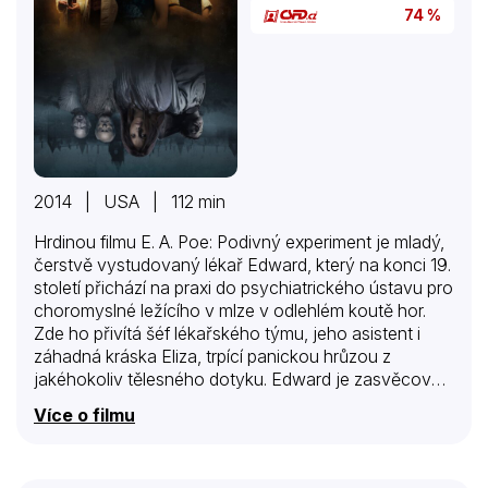
74 %
2014 | USA | 112 min
Hrdinou filmu E. A. Poe: Podivný experiment je mladý,
čerstvě vystudovaný lékař Edward, který na konci 19.
století přichází na praxi do psychiatrického ústavu pro
choromyslné ležícího v mlze v odlehlém koutě hor.
Zde ho přivítá šéf lékařského týmu, jeho asistent i
záhadná kráska Eliza, trpící panickou hrůzou z
jakéhokoliv tělesného dotyku. Edward je zasvěcován
do zdejších léčebných metod a je v šoku. Dr. Lamb je
Více o filmu
příkladem osvíceného přístupu, vůči bláznům je
vstřícný a svému týmu vštěpuje, aby „jedinečnost“
každého pacienta respektovali: „Proč bychom se měli