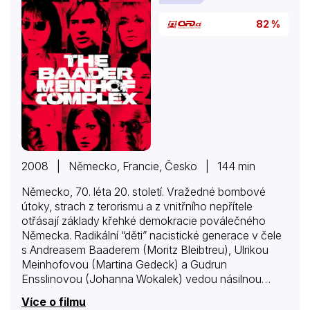
82 %
2008 | Německo, Francie, Česko | 144 min
Německo, 70. léta 20. století. Vražedné bombové
útoky, strach z terorismu a z vnitřního nepřítele
otřásají základy křehké demokracie poválečného
Německa. Radikální “děti” nacistické generace v čele
s Andreasem Baaderem (Moritz Bleibtreu), Ulrikou
Meinhofovou (Martina Gedeck) a Gudrun
Ensslinovou (Johanna Wokalek) vedou násilnou
válku proti tomu, co považují za novou tvář fašismu:
Více o filmu
americký imperialismus podporovaný německou