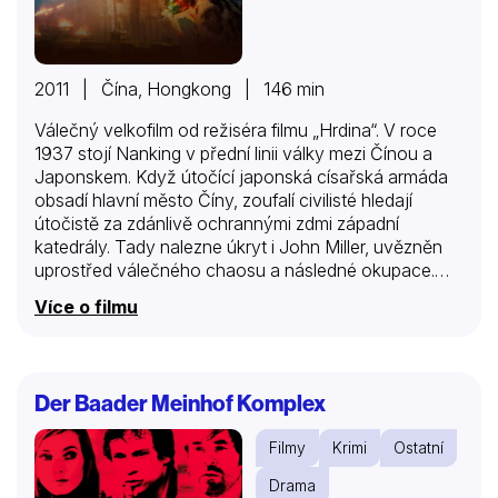
2011 | Čína, Hongkong | 146 min
Válečný velkofilm od režiséra filmu „Hrdina“. V roce
1937 stojí Nanking v přední linii války mezi Čínou a
Japonskem. Když útočící japonská císařská armáda
obsadí hlavní město Číny, zoufalí civilisté hledají
útočistě za zdánlivě ochrannými zdmi západní
katedrály. Tady nalezne úkryt i John Miller, uvězněn
uprostřed válečného chaosu a následné okupace.
Připojí se k němu skupina nevinných školaček a
Více o filmu
třináct kurtizán, které jsou stejně jako on odhodlány
uniknout hrůzám, které se dějí za kostelními zdmi.
Nakonec je to hrdinský čin, co vede zdánlivě
nesourodou skupinu zpět do boje ve snaze přežít
Der Baader Meinhof Komplex
násilí a pronásledování ze strany japonské armády.
Filmy
Krimi
Ostatní
Drama