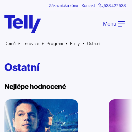
Zákaznická zóna
Kontakt
533 427 533
Menu
Domů
Televize
Program
Filmy
Ostatní
Ostatní
Nejlépe hodnocené