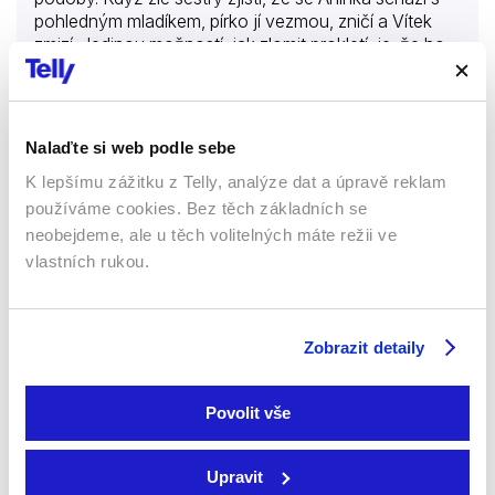
pohledným mladíkem, pírko jí vezmou, zničí a Vítek
zmizí. Jedinou možností, jak zlomit prokletí, je, že ho
Aninka najde kdesi ve světě. A tak se dívka vydává na
cestu za záchranou svého milého. Jejím průvodcem
Více o filmu
se stává vodník, jehož na počátku putování zachrání
před zlým sedlákem. Společně prožijí řadu
Nalaďte si web podle sebe
dobrodružství i legrace. A přestože vodnická kouzla
dokáží Anince pomoci, jak k uzdravení nemocných,
K lepšímu zážitku z Telly, analýze dat a úpravě reklam
Tove
tak na obranu proti loupežníkům, k záchraně Vítka
používáme cookies. Bez těch základních se
bude potřeba především pravá láska.
neobejdeme, ale u těch volitelných máte režii ve
Filmy
Ostatní
vlastních rukou.
Drama
67 %
Zobrazit detaily
Povolit vše
Upravit