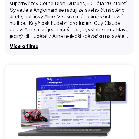
superhvězdy Céline Dion. Quebec, 60. léta 20. století.
Sylvette a Anglomard se radují ze svého čtrnáctého
dítěte, holčičky Aline. Ve skromné rodině všichni žijí
hudbou. Když pak hudební producent Guy Claude
objeví Aline a její jedinečný hlas, vyvstane mu v hlavě
jediný cíl – udělat z Aline nejlepší zpěvačku na světě.
Podporována rodinou i Guy-Claudem, se kterým ji
Více o filmu
pojí více než přátelské city, se mladá pěvkyně vydává
na neobyčejnou životní cestu.