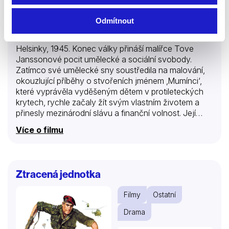
Odmítnout
2020 | Finsko | 116 min
Helsinky, 1945. Konec války přináší malířce Tove
Janssonové pocit umělecké a sociální svobody.
Zatímco své umělecké sny soustředila na malování,
okouzlující příběhy o stvořeních jménem ‚Mumínci‘,
které vyprávěla vyděšeným dětem v protileteckých
krytech, rychle začaly žít svým vlastním životem a
přinesly mezinárodní slávu a finanční volnost. Její
touha po svobodě je vystavena zkoušce, když
Více o filmu
potkává divadelní režisérku Vivicu Bandlerovou, která
v ní zažehne elektrizující a pohlcující lásku. Ale
zatímco začíná nacházet svou uměleckou identitu,
objevuje pravou lásku, po které touží, aby byla
Ztracená jednotka
opětována, a jedině tím, že si vytvoří vlastní cestu, se
může naučit být svobodná.
Filmy
Ostatní
Drama