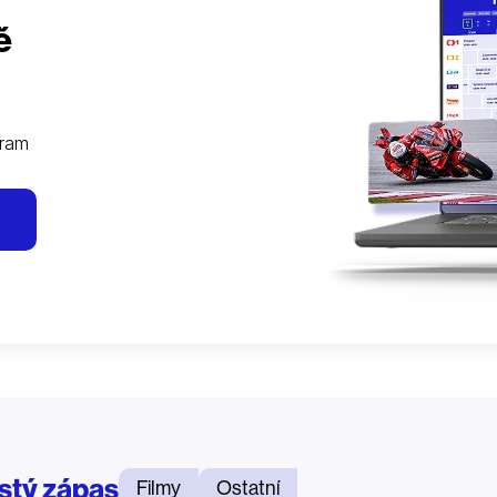
ě
gram
stý zápas
Filmy
Ostatní