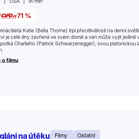
8 | USA | 91 min
71 %
náctiletá Katie (Bella Thorne) trpí přecitlivělostí na denní svě
tví je celé dny zavřená ve svém domě a ven může vyjít jedině v n
 potká Charlieho (Patrick Schwarzenegger), svou platonickou 
h.
 o filmu
gláni na útěku
Filmy
Ostatní