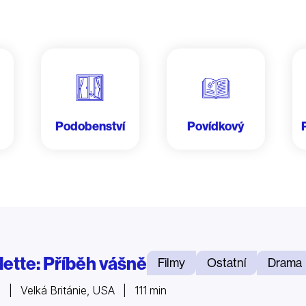
Podobenství
Povídkový
lette: Příběh vášně
Filmy
Ostatní
Drama
 | Velká Británie, USA | 111 min