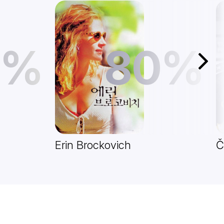
1%
80%
Další
Erin Brockovich
Č