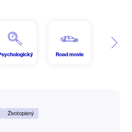
Další
Psychologický
Road movie
Životopi
Životopisný