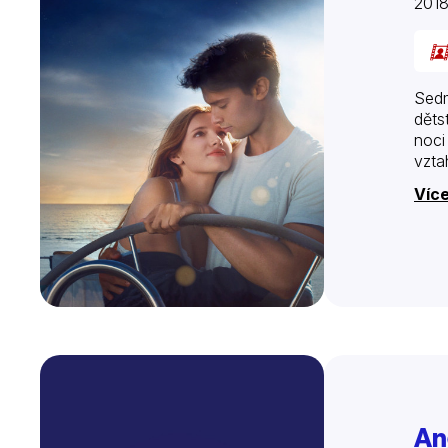
201
Sedm
děts
noci
vzta
Více
An