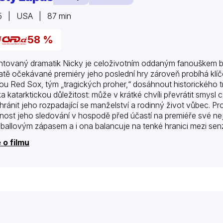
5 | USA | 87 min
58 %
ntovaný dramatik Nicky je celoživotním oddaným fanouškem 
atě očekávané premiéry jeho poslední hry zároveň probíhá klíč
u Red Sox, tým „tragických proher,“ dosáhnout historického t
ka katarktickou důležitost: může v krátké chvíli převrátit smysl 
chránit jeho rozpadající se manželství a rodinný život vůbec. 
nost jeho sledování v hospodě před účastí na premiéře své nejl
ballovým zápasem a i ona balancuje na tenké hranici mezi sen
dně jejího přijetí ještě umocňuje přítomnost jízlivého divadel
 o filmu