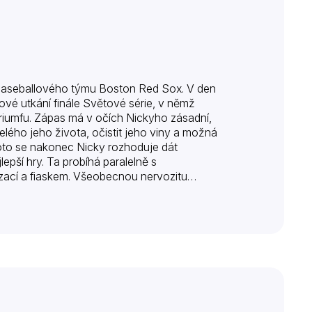
baseballového týmu Boston Red Sox. V den
ové utkání finále Světové série, v němž
riumfu. Zápas má v očích Nickyho zásadní,
celého jeho života, očistit jeho viny a možná
Proto se nakonec Nicky rozhoduje dát
epší hry. Ta probíhá paralelně s
zací a fiaskem. Všeobecnou nervozitu
ního kritika „fantóma Broadwaye,“ Stevena…