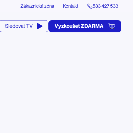
Zákaznická zóna
Kontakt
533 427 533
tevřít
Vyzkoušet ZDARMA
Sledovat TV
yhledávání