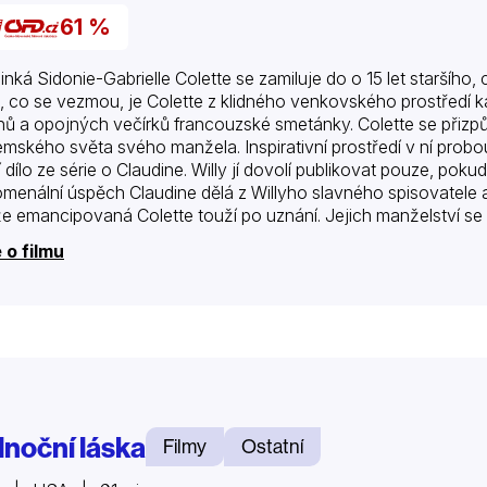
61 %
inká Sidonie-Gabrielle Colette se zamiluje do o 15 let staršího,
, co se vezmou, je Colette z klidného venkovského prostředí 
nů a opojných večírků francouzské smetánky. Colette se přizp
mského světa svého manžela. Inspirativní prostředí v ní probouzí
í dílo ze série o Claudine. Willy jí dovolí publikovat pouze, po
menální úspěch Claudine dělá z Willyho slavného spisovatele 
e emancipovaná Colette touží po uznání. Jejich manželství se 
stajícího zájmu o ženy začíná hroutit. Willy se však své tale
 o filmu
lnoční láska
Filmy
Ostatní