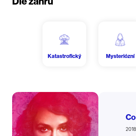
Dle žánru
Katastrofický
Mysteriózní
Co
2018