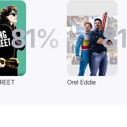
81%
8
TREET
Orel Eddie