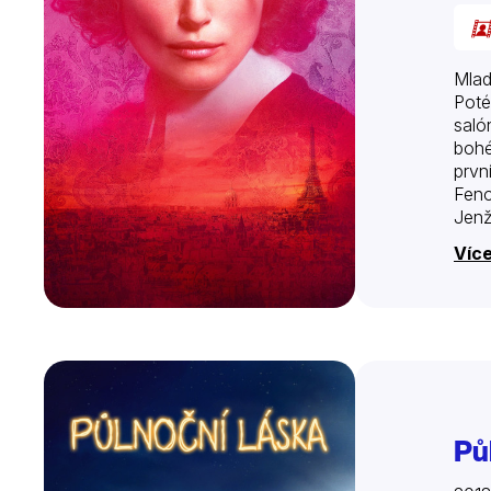
Mlad
Poté
saló
bohé
prvn
Feno
Jenž
vzrů
Více
Pů