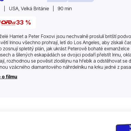
 | USA, Velká Británie | 90 min
33 %
elé Harriet a Peter Foxovi jsou nechvalně proslulí britští podvo
ětí Irinou všechno prohrají, letí do Los Angeles, aby získali čas 
o zosnují spletitý plán, jak ukrást Peterově bohaté exmanželce
sech a šílených eskapádách se dvojici podaří přelstít Irinu, ok
ají, rozhodnou se pověsit zlodějnu na hřebík a odstěhovat se do 
nou vzácného diamantového náhrdelníku na krku jedné z pas
 o filmu