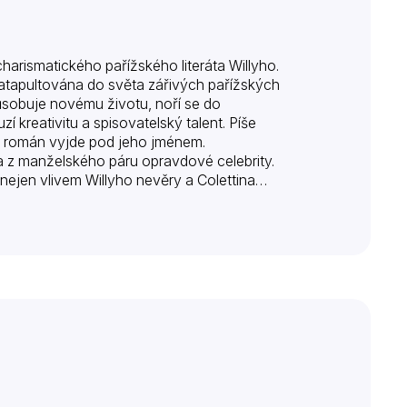
 charismatického pařížského literáta Willyho.
katapultována do světa zářivých pařížských
ůsobuje novému životu, noří se do
 kreativitu a spisovatelský talent. Píše
kud román vyjde pod jeho jménem.
a z manželského páru opravdové celebrity.
nejen vlivem Willyho nevěry a Colettina
ntované ženy za žádnou cenu nehodlá vzdát…