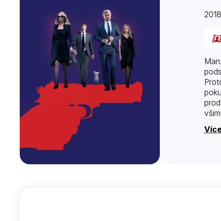
2018
Manž
podsv
Prot
poku
prod
všim
Více