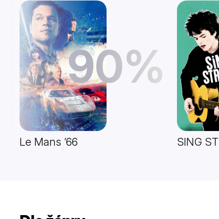
90%
Le Mans ’66
SING S