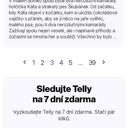
V malém domku spolu bydlí dva nerozluční kamarádi,
holčička Káťa a strakatý pes Škubánek. Od začátku,
kdy Káťa objeví v kočárku, kam si uložila čokoládové
vajíčko s přáním, aby se jí něco na jaře vylíhlo,
malého psa, jsou ti dva nerozlučnými kamarády.
Zažívají spolu nejen veselé, ale i napínavé příhody a
zúčastní se mnoha her a soutěží. Všechno by bylo v
nejlepším pořádku, kdyby jim jejich přátelství
nezáviděl škodolibý kocour Luciáš. Ten se ovšem
vždycky za své léčky vytrestá sám, jak už to v
dobrých groteskách bývá.
Předchozí
Další
1
2
3
4
5
…
39
Sledujte Telly
na 7 dní zdarma
Vyzkoušejte Telly na 7 dní zdarma. Stačí pár
kliků.