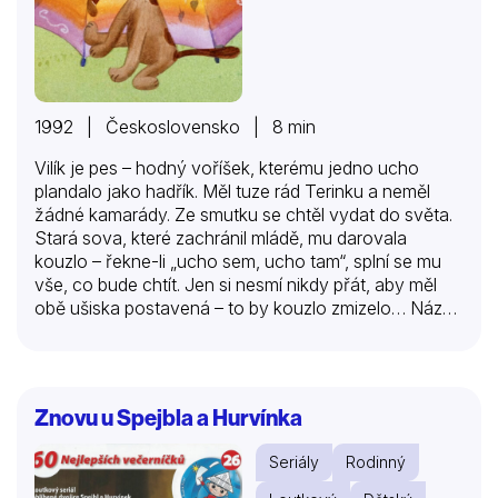
1992 | Československo | 8 min
Vilík je pes – hodný voříšek, kterému jedno ucho
plandalo jako hadřík. Měl tuze rád Terinku a neměl
žádné kamarády. Ze smutku se chtěl vydat do světa.
Stará sova, které zachránil mládě, mu darovala
kouzlo – řekne-li „ucho sem, ucho tam“, splní se mu
vše, co bude chtít. Jen si nesmí nikdy přát, aby měl
obě ušiska postavená – to by kouzlo zmizelo… Názvy
jednotlivých epizod: 1. Jak Vilík ke kouzelným uším
přišel 2. Jak šel Vilík do světa 3. Jak Vilík ve světě
posnídal 4. Jak Vilík rybařil 5. Jak Vilík vyčaroval
salámový strom 6. Jak Vilík jezdil na plachetnici 7. Jak
Znovu u Spejbla a Hurvínka
Vilík přivolal déšť 8. Jak Vilík horolezil 9. Jak Vilík dělal
dojem na kočky 10. Jak Vilík…
Seriály
Rodinný