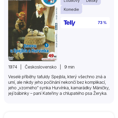
Loutkový
Dětský
Komedie
73 %
1974 | Československo | 9 min
Veselé příběhy taťuldy Spejbla, který všechno zná a
umí, ale nikdy jeho počínání nekončí bez komplikací,
jeho „vzorného“ synka Hurvínka, kamarádky Máničky,
její bábinky – paní Kateřiny a chlupatého psa Žeryka.