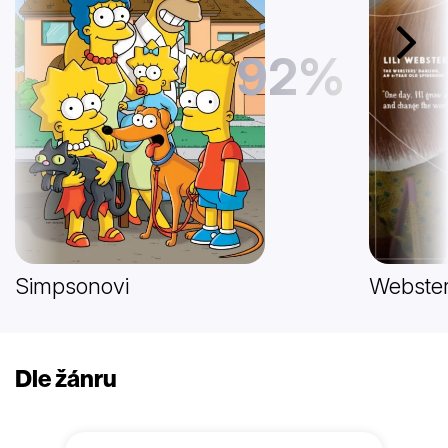
Další
92%
Simpsonovi
Webster
Dle žánru