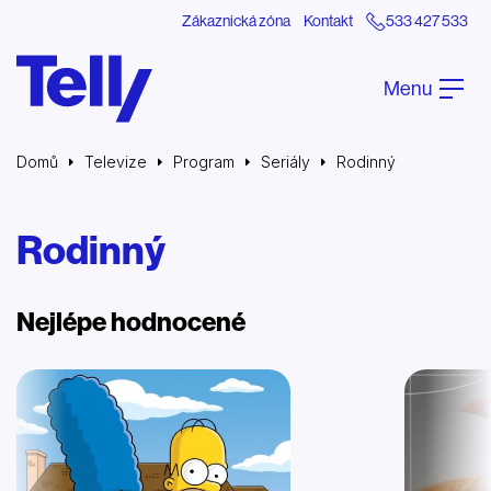
Zákaznická zóna
Kontakt
533 427 533
Menu
Domů
Televize
Program
Seriály
Rodinný
Rodinný
Nejlépe hodnocené