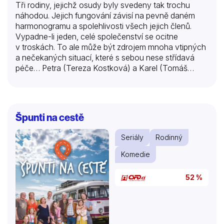
Tři rodiny, jejichž osudy byly svedeny tak trochu
náhodou. Jejich fungování závisí na pevně daném
harmonogramu a spolehlivosti všech jejich členů.
Vypadne-li jeden, celé společenství se ocitne
v troskách. To ale může být zdrojem mnoha vtipných
a nečekaných situací, které s sebou nese střídavá
péče… Petra (Tereza Kostková) a Karel (Tomáš
Jeřábek) Tejkalovi se společně střídavě starají o čtyři
děti. Dvě má Petra s Filipem (Filip Blažek), Tomáš
zase dvě s Klárou (Zuzana Vejvodová). Ta svého
nového partnera, stále hledá, i když na ně má trochu
Špunti na cestě
smůlu. I proto je pro ni možná celé nové uspořádání
leckdy obtížné vstřebat. Filip má zase se svou novou
Seriály
Rodinný
manželkou Norikou (Berenika Kohoutová) miminko
Mikeše. O které se pomáhá starat jeho tatínek, u
Komedie
kterého s Norikou žijí, Bob (Pavel Zedníček)….
52 %