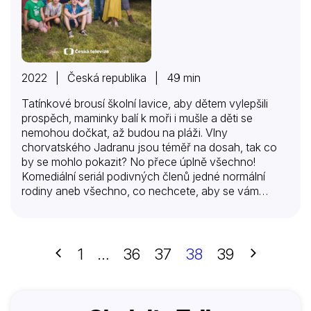
2022 | Česká republika | 49 min
Tatínkové brousí školní lavice, aby dětem vylepšili
prospěch, maminky balí k moři i mušle a děti se
nemohou dočkat, až budou na pláži. Vlny
chorvatského Jadranu jsou téměř na dosah, tak co
by se mohlo pokazit? No přece úplně všechno!
Komediální seriál podivných členů jedné normální
rodiny aneb všechno, co nechcete, aby se vám
během dovolené přihodilo. Hrou osudu, vlastní
hlouposti a několika nedorozuměními se tři generace
rodiny Veselých ocitnou v upraveném obytném
autobusu značky Robur a projedou s ním půl
Předchozí
Další
1
…
36
37
38
39
republiky. Sérii malých i velkých katastrof postupně
promění v dobrodružství, které semkne rodinu pevně
dohromady. Na cestě nakonec stráví velkou většinu
prázdnin. A bude to nezapomenutelná jízda.