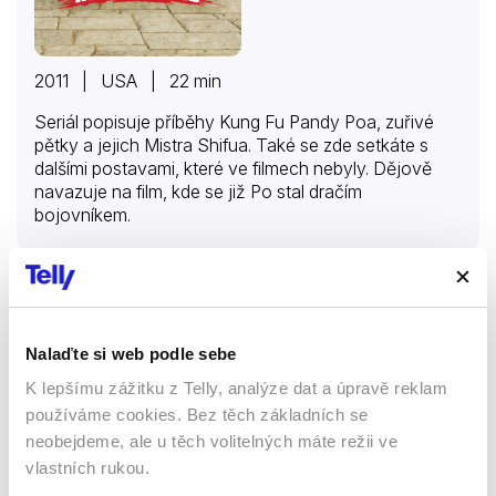
2011 | USA | 22 min
Seriál popisuje příběhy Kung Fu Pandy Poa, zuřivé
pětky a jejich Mistra Shifua. Také se zde setkáte s
dalšími postavami, které ve filmech nebyly. Dějově
navazuje na film, kde se již Po stal dračím
bojovníkem.
Pošťák Pat
Nalaďte si web podle sebe
Seriály
Rodinný
K lepšímu zážitku z Telly, analýze dat a úpravě reklam
Animovaný
Dětský
používáme cookies. Bez těch základních se
neobejdeme, ale u těch volitelných máte režii ve
52 %
vlastních rukou.