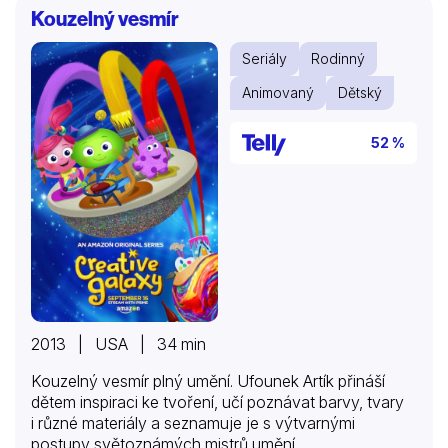
Kouzelný vesmír
Seriály
Rodinný
Animovaný
Dětský
52 %
2013 | USA | 34 min
Kouzelný vesmír plný umění. Ufounek Artík přináší
dětem inspiraci ke tvoření, učí poznávat barvy, tvary
i různé materiály a seznamuje je s výtvarnými
postupy světoznámých mistrů umění