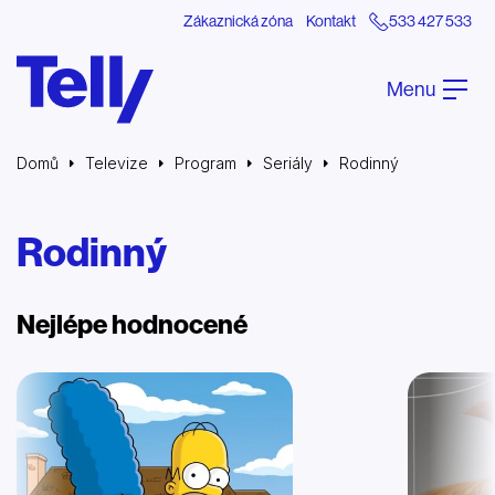
Zákaznická zóna
Kontakt
533 427 533
Menu
Domů
Televize
Program
Seriály
Rodinný
Rodinný
Nejlépe hodnocené