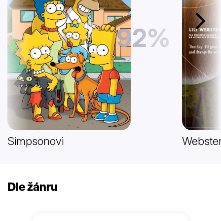
Další
92%
Simpsonovi
Webster
Dle žánru