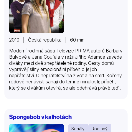
2010 | Česká republika | 60 min
Moderní rodinná sága Televize PRIMA autorů Barbary
Bulvové a Jana Coufala v režii Jiřího Adamce zavede
diváky mezi dvě znepřátelené rodiny. Cesty domů
vyprávějí silný emocionální příběh o jejich
nepřátelství. O nepřátelství na život a na smrt. Kořeny
rodové nenávisti sahají do temné minulosti; příběh,
který se divákům otevírá, se ale odehrává právě teď…
Spongebob v kalhotách
Seriály
Rodinný