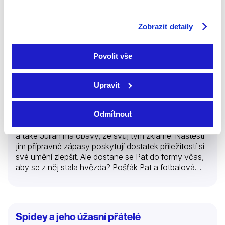
Zobrazit detaily
Povolit vše
1981 | Velká Británie | 15 min
Upravit
Rodiče i děti jsou už napětím bez sebe. V Greendale
Odmítnout
se totiž chystá velký fotbalový zápas pět na pět.
Jenomže Pat si nekopl do balónu už pěkných pár let
a také Julian má obavy, že svůj tým zklame. Naštěstí
jim přípravné zápasy poskytují dostatek příležitostí si
své umění zlepšit. Ale dostane se Pat do formy včas,
aby se z něj stala hvězda? Pošťák Pat a fotbalová
horečka – Pošťák Pat a odfounutý drak – Pošťák at a
dobře odvedená práce – Pošťák Pat a výměna práce
Spidey a jeho úžasní přátelé