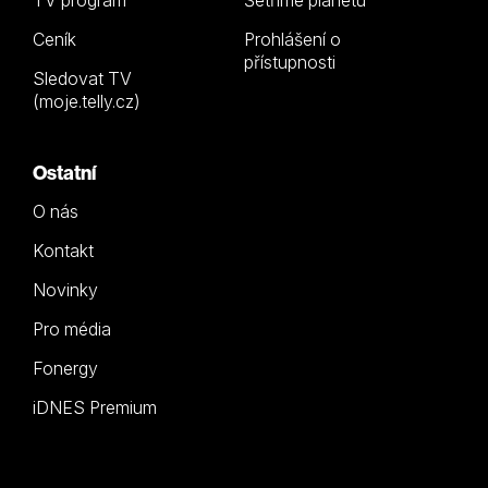
TV program
Šetříme planetu
Ceník
Prohlášení o
přístupnosti
Sledovat TV
(moje.telly.cz)
Ostatní
O nás
Kontakt
Novinky
Pro média
Fonergy
iDNES Premium