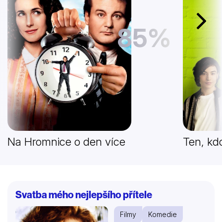
Další
85%
Na Hromnice o den více
Ten, kdo
Svatba mého nejlepšího přítele
Filmy
Komedie