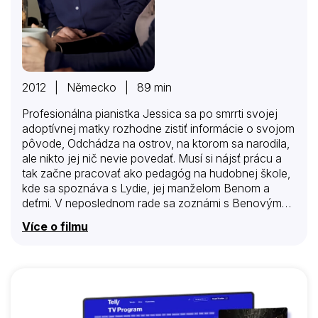
2012 | Německo | 89 min
Profesionálna pianistka Jessica sa po smrrti svojej
adoptívnej matky rozhodne zistiť informácie o svojom
pôvode, Odchádza na ostrov, na ktorom sa narodila,
ale nikto jej nič nevie povedať. Musí si nájsť prácu a
tak začne pracovať ako pedagóg na hudobnej škole,
kde sa spoznáva s Lydie, jej manželom Benom a
deťmi. V neposlednom rade sa zoznámi s Benovým
bratom Alexom. Ten je úspešný chirurg, očarujúci
Více o filmu
muž a sukničkár. Pátranie po jej pôvode jej však aj
cestou k ich koncu.