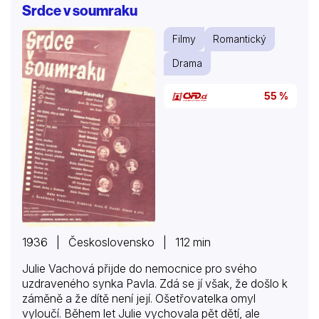
Srdce v soumraku
osudové lásky. Místo ní ale přicházejí stále komičtější
a úsměvnější situace, které dokáže napsat jen sám
Filmy
Romantický
život. Ono i takové rande se totiž během několika
málo minut může stát absolutním peklem a…
Drama
55 %
1936 | Československo | 112 min
Julie Vachová přijde do nemocnice pro svého
uzdraveného synka Pavla. Zdá se jí však, že došlo k
záměně a že dítě není její. Ošetřovatelka omyl
vyloučí. Během let Julie vychovala pět dětí, ale