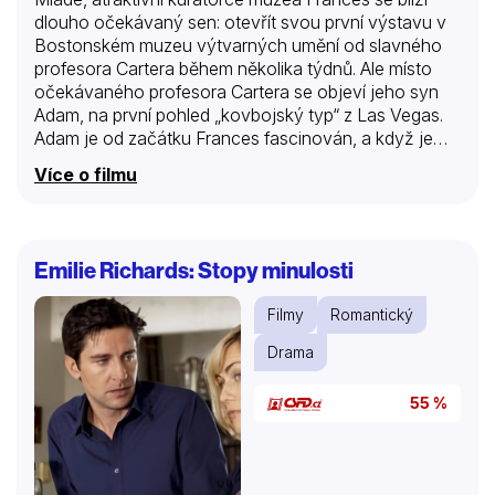
dlouho očekávaný sen: otevřít svou první výstavu v
Bostonském muzeu výtvarných umění od slavného
profesora Cartera během několika týdnů. Ale místo
očekávaného profesora Cartera se objeví jeho syn
Adam, na první pohled „kovbojský typ“ z Las Vegas.
Adam je od začátku Frances fascinován, a když je
ona téměř připravena pustit se do vztahu s ním,
Více o filmu
uvědomí si, že jí má Adam pouze pro „business“.
Emilie Richards: Stopy minulosti
Filmy
Romantický
Drama
55 %