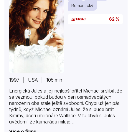
Romantický
62 %
1997 | USA | 105 min
Energická Jules a její nejlepší přítel Michael si slíbili, že
se vezmou, pokud budou v den osmadvacátých
narozenin oba stále ještě svobodní. Chybí už jen pár
týdnů, když Michael oznámí Jules, že si bude brát
Kimmy, dceru milionáře Wallace. V tu chvíli si Jules
uvědomí, že kamaráda miluje…
Více o filmu