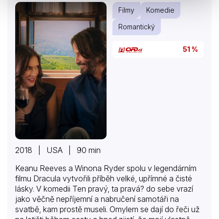
vůbec nevidí. Odhalí jej až jeho nový přítel a kolega
Filmy
Komedie
Max (Jacob Matschenz), který mu pak pomáhá,…
Romantický
51 %
2018 | USA | 90 min
Keanu Reeves a Winona Ryder spolu v legendárním
filmu Dracula vytvořili příběh velké, upřímné a čisté
lásky. V komedii Ten pravý, ta pravá? do sebe vrazí
jako věčně nepříjemní a nabručení samotáři na
svatbě, kam prostě museli. Omylem se dají do řeči už