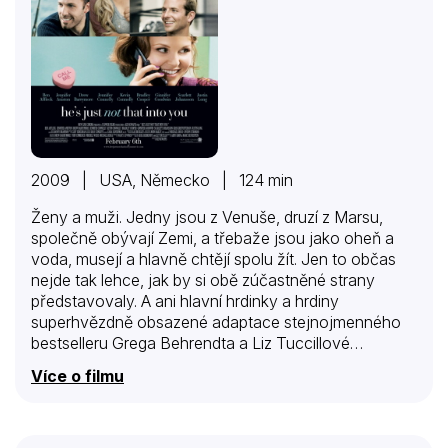
2009 | USA, Německo | 124 min
Ženy a muži. Jedny jsou z Venuše, druzí z Marsu,
společně obývají Zemi, a třebaže jsou jako oheň a
voda, musejí a hlavně chtějí spolu žít. Jen to občas
nejde tak lehce, jak by si obě zúčastněné strany
představovaly. A ani hlavní hrdinky a hrdiny
superhvězdně obsazené adaptace stejnojmenného
bestselleru Grega Behrendta a Liz Tuccillové
rozhodně nečeká lehký boj. Skupina mladých lidí z
Více o filmu
Baltimoru, mezi nimiž můžeme vidět tváře Bena
Afflecka, Jennifer Anistonové, Drew Barrymoreové či
Jennifer Connellyové, totiž momentálně prochází
velkou krizí vztahového života a hledáním velké