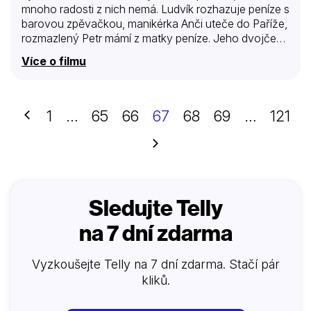
mnoho radosti z nich nemá. Ludvík rozhazuje peníze s
barovou zpěvačkou, manikérka Anči uteče do Paříže,
rozmazlený Petr mámí z matky peníze. Jeho dvojče
Pavla neměla matka od příhody v nemocnici ráda,
Více o filmu
přestože on jediný z dětí jí pomáhá. Pavel pracuje v
továrně na rozhlasové přístroje a je velmi úspěšný.
Miluje dceru majitele továrny Marcelu, ale ta dá
přednost Petrovi. Fotografie v novinách potvrdí
Předchozí
1
…
65
66
67
68
69
…
121
matčino tušení. Podle naprosté podoby pozná, že
Petrovým skutečným dvojčetem je houslista Jan
Další
Svatoš, a nikoliv Pavel. Bohatý Janův otec, kterého
Julie navštíví,…
Sledujte Telly
na 7 dní zdarma
Vyzkoušejte Telly na 7 dní zdarma. Stačí pár
kliků.