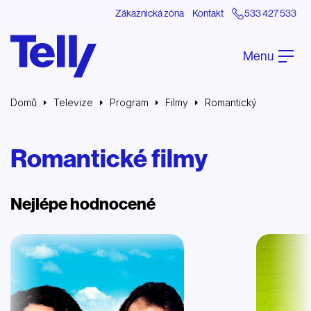
Zákaznická zóna
Kontakt
533 427 533
Menu
Domů
Televize
Program
Filmy
Romantický
Romantické filmy
Nejlépe hodnocené