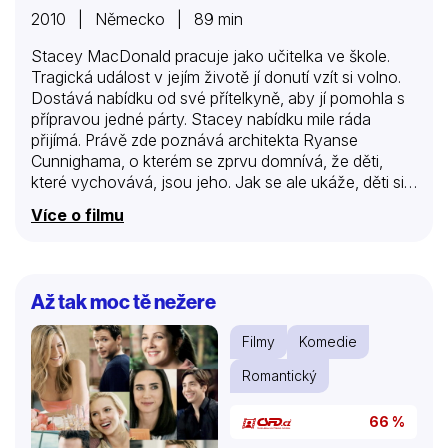
2010 | Německo | 89 min
Stacey MacDonald pracuje jako učitelka ve škole.
Tragická událost v jejím životě jí donutí vzít si volno.
Dostává nabídku od své přítelkyně, aby jí pomohla s
přípravou jedné párty. Stacey nabídku mile ráda
přijímá. Právě zde poznává architekta Ryanse
Cunnighama, o kterém se zprvu domnívá, že děti,
které vychovává, jsou jeho. Jak se ale ukáže, děti si k
sobě vzal nedávno, po smrti své sestry. Jakkoliv se
Více o filmu
snaží, péči o děti nezvládá. Okamžitě najímá Stacey
jako pečovatelku k dětem…
Až tak moc tě nežere
Filmy
Komedie
Romantický
66 %