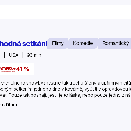
hodná setkání
Filmy
Komedie
Romantický
3 | USA | 93 min
41 %
 vrcholného showbyznysu je tak trochu šílený a upřímným citům 
dným setkáním jednoho dne v kavárně, vyústí v opravdovou lás
vat. Pouze tak poznají, jestli je to láska, nebo pouze jedno z 
 o filmu