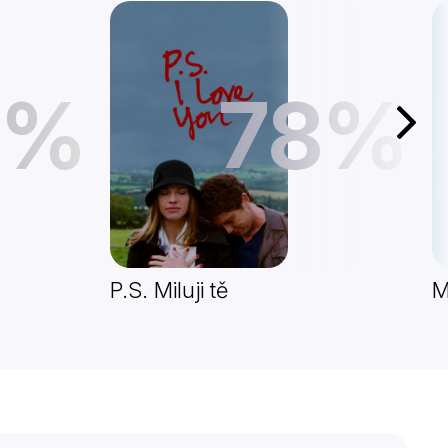
1%
78%
Další
P.S. Miluji tě
M