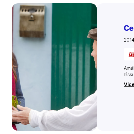
Ce
201
Amél
lásk
Více