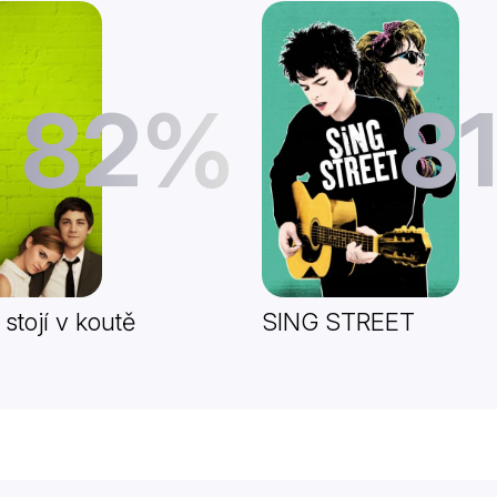
82%
8
stojí v koutě
SING STREET