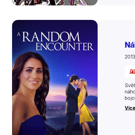
Ná
201
Svět
náho
bojo
Více