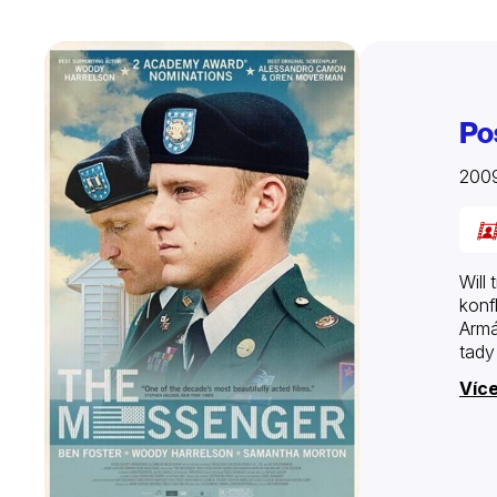
Po
200
Will
konf
Armá
tady
Více