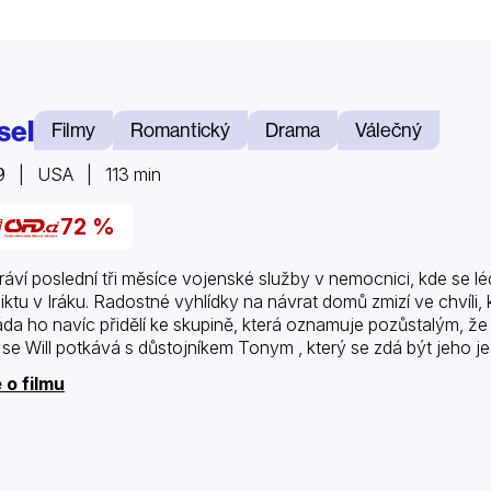
sel
Filmy
Romantický
Drama
Válečný
9 | USA | 113 min
72 %
 tráví poslední tři měsíce vojenské služby v nemocnici, kde se lé
liktu v Iráku. Radostné vyhlídky na návrat domů zmizí ve chvíli
da ho navíc přidělí ke skupině, která oznamuje pozůstalým, že j
 se Will potkává s důstojníkem Tonym , který se zdá být jeho je
 o filmu