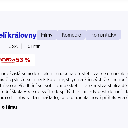
elí královny
Filmy
Komedie
Romantický
1 | USA | 101 min
53 %
ě nezávislá seniorka Helen je nucena přestěhovat se na nějak
ístě zjistí, že se mezi kliku zlomyslných a žárlivých žen nehodí 
dní škole. Předhání se, koho z mužského osazenstva sbalí a děla
třední škola vede do světa dospělých a jim tady cesta končí. Hel
ará o to, aby si i tam našla to, co postrádala: nová přátelství a
 o filmu