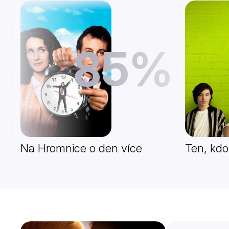
85%
Na Hromnice o den více
Ten, kdo 