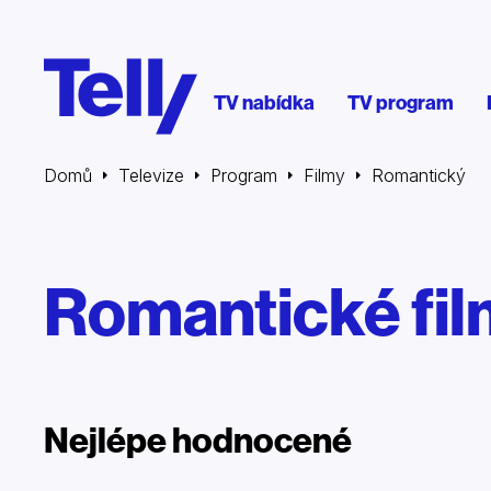
TV nabídka
TV program
Domů
Televize
Program
Filmy
Romantický
Romantické fi
Nejlépe hodnocené