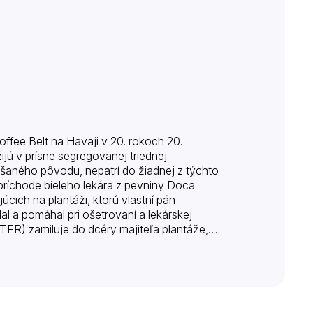
fee Belt na Havaji v 20. rokoch 20.
žijú v prísne segregovanej triednej
šaného pôvodu, nepatrí do žiadnej z týchto
 príchode bieleho lekára z pevniny Doca
cich na plantáži, ktorú vlastní pán
 a pomáhal pri ošetrovaní a lekárskej
TER) zamiluje do dcéry majiteľa plantáže,