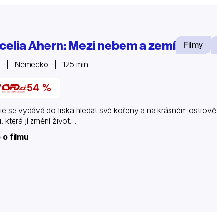
celia Ahern: Mezi nebem a zemí
Filmy
4 | Německo | 125 min
54 %
ie se vydává do Irska hledat své kořeny a na krásném ostrově
u, která jí změní život…
 o filmu