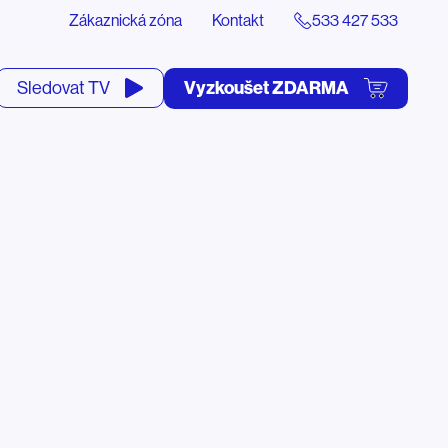
Zákaznická zóna
Kontakt
533 427 533
tevřít
Vyzkoušet ZDARMA
Sledovat TV
yhledávání