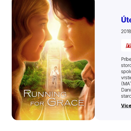
Út
201
Príb
stor
spol
vrst
(MAT
Dani
star
Grac
Více