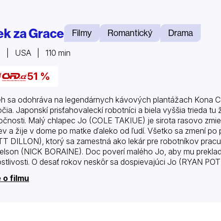
ek za Grace
Filmy
Romantický
Drama
8 | USA | 110 min
51 %
eh sa odohráva na legendárnych kávových plantážach Kona Cof
očia. Japonskí prisťahovaleckí robotníci a biela vyššia trieda tu 
očnosti. Malý chlapec Jo (COLE TAKIUE) je sirota rasovo zmie
iev a žije v dome po matke ďaleko od ľudí. Všetko sa zmení po
T DILLON), ktorý sa zamestná ako lekár pre robotníkov pracujú
elson (NICK BORAINE). Doc poverí malého Jo, aby mu prekladal
ostlivosti. O desať rokov neskôr sa dospievajúci Jo (RYAN POT
e (OLIVIA RITCHIEOVÁ). Niekoľkokrát sa stretnú v dome…
 o filmu