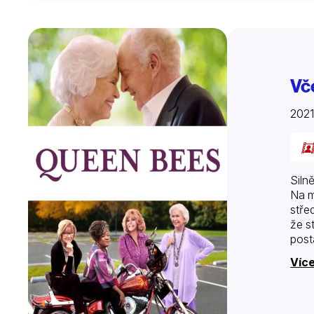
Vč
202
Siln
Na m
stře
že s
post
Více