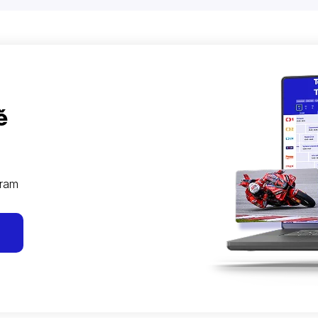
ě
gram