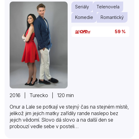
rodiny, se rozhodne oslavit v městečku narozeniny.
Seriály
Telenovela
Jeho náhlý příjezd vyvolá velký rozruch. Zvlášť proto,
že mu krásná a okouzlující Hazal okamžitě padne do
Komedie
Romantický
oka….
59 %
2016 | Turecko | 120 min
Onur a Lale se potkají ve stejný čas na stejném místě,
jelikož jim jejich matky zařídily rande naslepo bez
jejich vědomí. Slovo dá slovo a na další den se
probouzí vedle sebe v posteli…