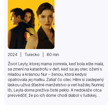
2024 | Turecko | 60 min
Život Leyly, ktorej mama zomrela, keď bola ešte malá,
sa zmení na katastrofu v deň, keď sa jej otec ožení s
mladou a krásnou Nur – ženou, ktorá kedysi
opatrovala jej matku. Zatiaľ čo otec Hilmi si zaslepený
láskou užíva šťastné manželstvo a verí každej Nurinej
lži, Leyla doma prežíva čisté peklo. A nedokáže otca
presvedčiť, že po ich dome chodí diabol v ľudskej
koži. Až do chvíle, keď Nur uskutoční svoj diabolský
plán. Hilmi pochopí, že spravil obrovskú chybu, keď
neveril vlastnej dcére – a zaplatí za to vlastným