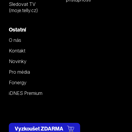
Sledovat TV
(moje.telly.cz)
Ostatní
O nás
Kontakt
Novinky
Pro média
Fonergy
iDNES Premium
Vyzkoušet ZDARMA