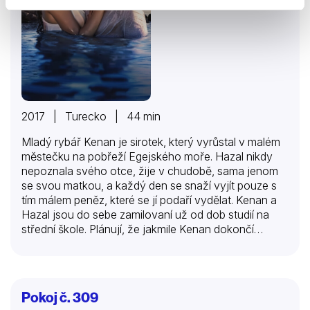
2017 | Turecko | 44 min
Mladý rybář Kenan je sirotek, který vyrůstal v malém
městečku na pobřeží Egejského moře. Hazal nikdy
nepoznala svého otce, žije v chudobě, sama jenom
se svou matkou, a každý den se snaží vyjít pouze s
tím málem peněz, které se jí podaří vydělat. Kenan a
Hazal jsou do sebe zamilovaní už od dob studií na
střední škole. Plánují, že jakmile Kenan dokončí
povinnou vojenskou službu, okamžitě se vezmou.
Jenže netuší, že krutý osud jim postaví do cesty za
jejich společnou romantickou budoucností
nečekanou, ale nepřekonatelnou překážku. Proradný
Pokoj č. 309
Vural , pocházející z bohaté a dobře zaopatřené