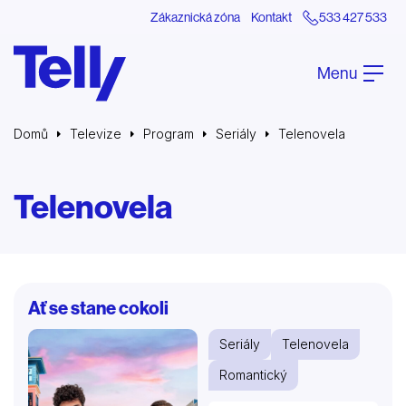
Zákaznická zóna
Kontakt
533 427 533
Menu
Domů
Televize
Program
Seriály
Telenovela
Telenovela
Ať se stane cokoli
Seriály
Telenovela
Romantický