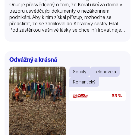
Onur je přesvědčený o tom, že Koral ukrývá doma v
trezoru usvědčující dokumenty o nezákonném
podnikání. Aby k nim získal přístup, rozhodne se
předstírat, že se zamiloval do Koralovy sestry Hilal .
Pod zástěrkou vášnivé lásky se chce infiltrovat nejen
do Koralova úzkého rodinného kruhu, ale i jeho
zločineckých aktivit. Přitom se nečekaně seznamuje s
půvabnou Ece Cetinelovou . Ta je vynikající
šéfkuchařkou a hlavně zkušenou zlodějkou. Může se
Odvážný a krásná
to Ondrovi nějak hodit? Ať se snaží zachovat ledový
klid sebevíc, hlasu srdce nedokáže poručit.
Seriály
Telenovela
Romantický
63 %