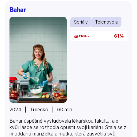
životom. Leyla tak prichádza o otca, o domov aj o
Bahar
celý svoj svet. Nur ju odhodí na smetisko, kde spolu
prežívajú opustené deti. V ten deň Leyla prisahá, že
Seriály
Telenovela
sa…
61 %
2024 | Turecko | 60 min
Bahar úspěšně vystudovala lékařskou fakultu, ale
kvůli lásce se rozhodla opustit svojí kariéru. Stala se z
ní oddaná manželka a matka, která zasvětila svůj