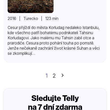
2016 | Turecko | 123 min
Cesur přijíždí do města Korludag nedaleko Istanbulu,
kde všechno patří bohatému podnikateli Tahsinu
Korludagovi. Jako malému mu Tahsin zabil otce a
prarodiče. Cesura proto pohání touha po pomstě.
Jenže nečekaně zachrání život krásné Suhan a věci
se zkomplikují…
Další
1
2
Sledujte Telly
na 7 dní zdarma