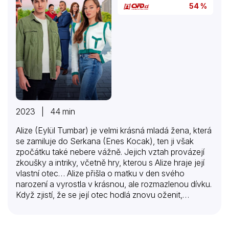
54 %
2023 | 44 min
Alize (Eylül Tumbar) je velmi krásná mladá žena, která
se zamiluje do Serkana (Enes Kocak), ten ji však
zpočátku také nebere vážně. Jejich vztah provázejí
zkoušky a intriky, včetně hry, kterou s Alize hraje její
vlastní otec… Alize přišla o matku v den svého
narození a vyrostla v krásnou, ale rozmazlenou dívku.
Když zjistí, že se její otec hodlá znovu oženit,
propadne vzteku a rozhodne se ze vzdoru předstírat
falešný sňatek s neznámým mužem, aby mu uštědřila
lekci. Netuší však, že tato lest jí brzy obrátí život