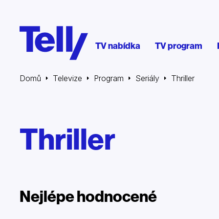
TV nabídka
TV program
Domů
Televize
Program
Seriály
Thriller
Thriller
Nejlépe hodnocené