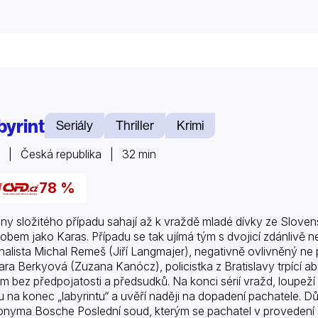
byrint
Seriály
Thriller
Krimi
 | Česká republika | 32 min
78 %
ny složitého případu sahají až k vraždě mladé dívky ze Slov
obem jako Karas. Případu se tak ujímá tým s dvojicí zdánlivě 
inalista Michal Remeš (Jiří Langmajer), negativně ovlivněný ne 
ra Berkyová (Zuzana Kanócz), policistka z Bratislavy trpící 
ím bez předpojatosti a předsudků. Na konci sérií vražd, loupe
u na konec „labyrintu“ a uvěří naději na dopadení pachatele. D
onyma Bosche Poslední soud, kterým se pachatel v provedení