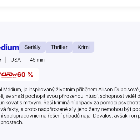
dium
Seriály
Thriller
Krimi
5 | USA | 45 min
60 %
ál Médium, je inspirovaný životním příběhem Allison Duboisové, k
dětí, se snaží pochopit svou přirozenou intuicí, schopnost vidět
nikovat s mrtvými. Řeší kriminální případy za pomoci psychotro
vá fakty, a proto nadpřirozené síly jeho ženy nemohou být podle
rní spolupracovnici na řešení případů najal Devalos, avšak i on 
pnostech.