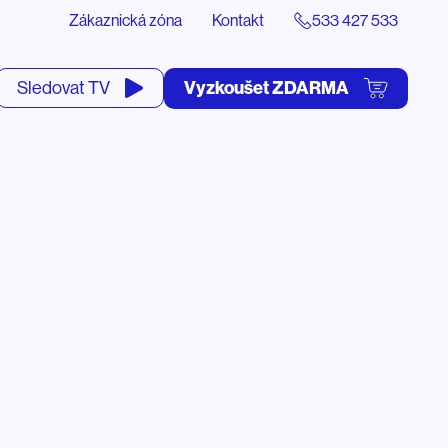
Zákaznická zóna
Kontakt
533 427 533
tevřít
Vyzkoušet ZDARMA
Sledovat TV
yhledávání