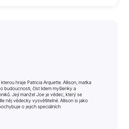
terou hraje Patricia Arquette. Allison, matka
 do budoucnosti, číst lidem myšlenky a
niků. Její manžel Joe je vědec, který se
 něj vědecky vysvětlitelné. Allison si jako
pochybuje o jejich speciálních