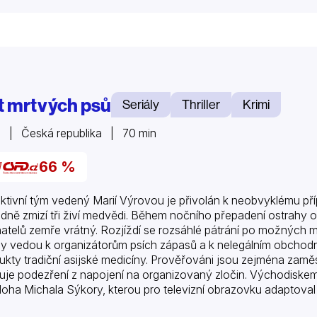
t mrtvých psů
Seriály
Thriller
Krimi
 | Česká republika | 70 min
66 %
ktivní tým vedený Marií Výrovou je přivolán k neobvyklému př
dně zmizí tři živí medvědi. Během nočního přepadení ostrah
atelů zemře vrátný. Rozjíždí se rozsáhlé pátrání po možných m
y vedou k organizátorům psích zápasů a k nelegálním obchodn
ukty tradiční asijské medicíny. Prověřováni jsou zejména zamě
tuje podezření z napojení na organizovaný zločin. Východiskem 
loha Michala Sýkory, kterou pro televizní obrazovku adaptoval