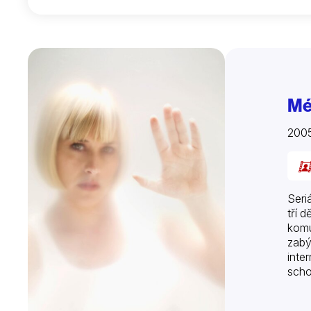
Mé
200
Seri
tří 
komu
zabý
inte
scho