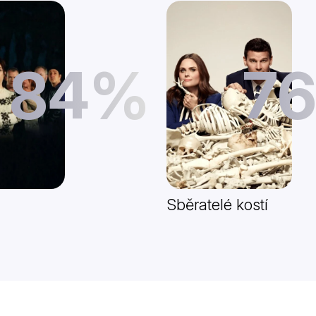
84%
7
Sběratelé kostí