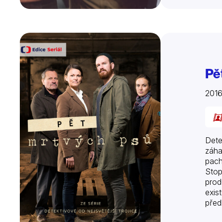
Pě
2016
Dete
záha
pach
Stop
prod
exis
před