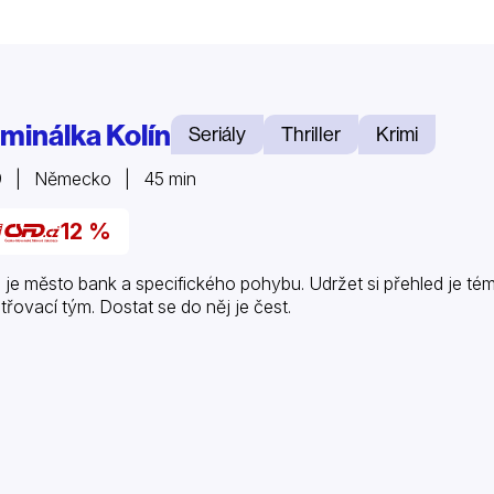
iminálka Kolín
Seriály
Thriller
Krimi
9 | Německo | 45 min
12 %
n je město bank a specifického pohybu. Udržet si přehled je t
třovací tým. Dostat se do něj je čest.