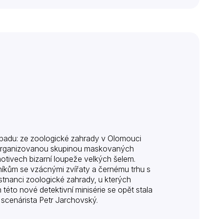
ípadu: ze zoologické zahrady v Olomouci
y organizovanou skupinou maskovaných
otivech bizarní loupeže velkých šelem.
íkům se vzácnými zvířaty a černému trhu s
stnanci zoologické zahrady, u kterých
této nové detektivní minisérie se opět stala
 scenárista Petr Jarchovský.