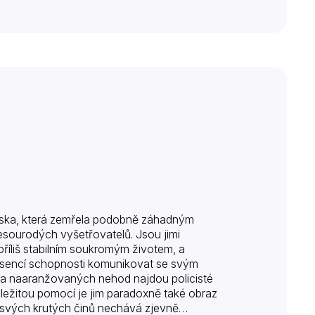
enska, která zemřela podobně záhadným
nesourodých vyšetřovatelů. Jsou jimi
příliš stabilním soukromým životem, a
absencí schopnosti komunikovat se svým
ží a naaranžovaných nehod najdou policisté
ůležitou pomocí je jim paradoxně také obraz
 svých krutých činů nechává zjevně