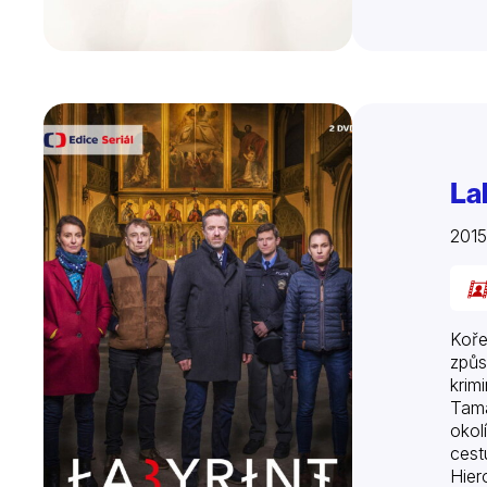
La
2015
Koře
způs
krim
Tama
okol
cest
Hier