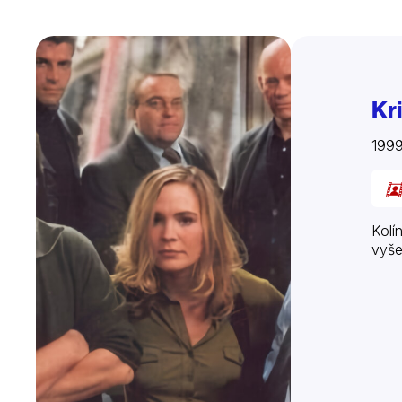
Kr
199
Kolí
vyše