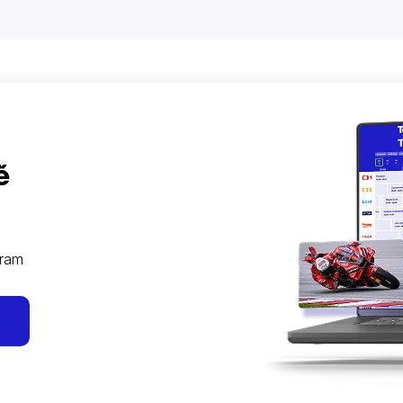
ě
gram