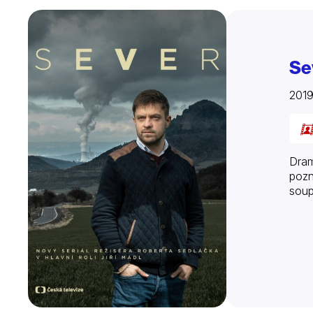
Se
2019
Dram
pozn
soup