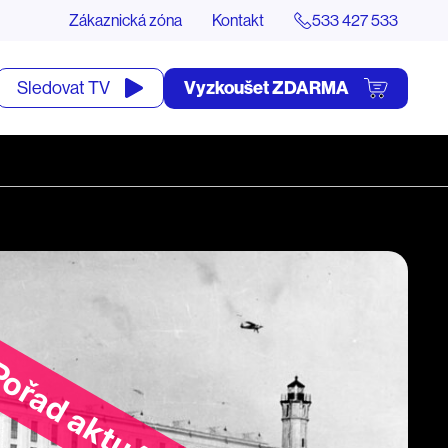
Zákaznická zóna
Kontakt
533 427 533
tevřít
Vyzkoušet ZDARMA
Sledovat TV
yhledávání