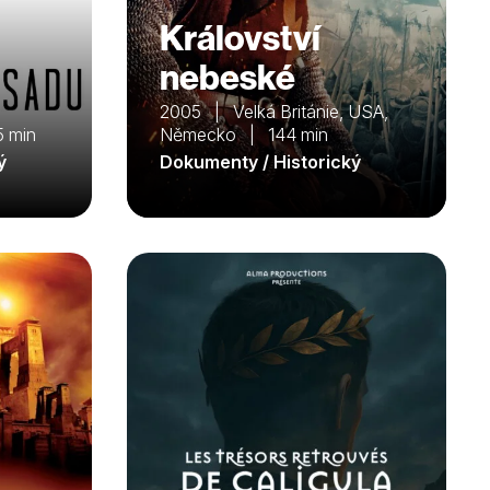
Království
nebeské
2005 | Velká Británie, USA,
 min
Německo | 144 min
ý
Dokumenty / Historický