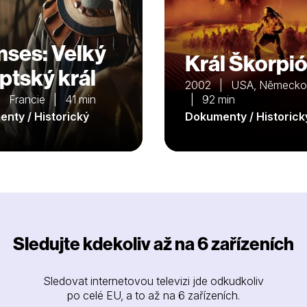
ses: Velký
Král Škorpi
ptský král
2002 | USA, Německo,
 Francie | 41 min
| 92 min
nty / Historický
Dokumenty / Historick
Sledujte kdekoliv až na 6 zařízeních
Sledovat internetovou televizi jde odkudkoliv
po celé EU, a to až na 6 zařízeních.