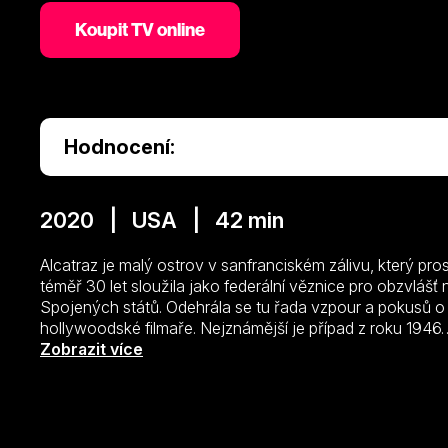
Koupit TV online
Hodnocení:
2020 | USA | 42 min
Alcatraz je malý ostrov v sanfranciském zálivu, který pr
téměř 30 let sloužila jako federální věznice pro obzvlášť
Spojených států. Odehrála se tu řada vzpour a pokusů o ú
hollywoodské filmaře. Nejznámější je případ z roku 194
cenu – historický seriál Alcatraz: Velká vězeňská vzpoura
Zobrazit více
kteří přežili jeden z největších a nejkrvavějších útěků z 
trestanců se rozhodlo uprchnout z nejdrsnějšího a nejpří
Jejich geniální plán zahrnuje násilí a krádež člunu, kterým
svobodě. Ale všechno začíná tím, že mozek celého podni