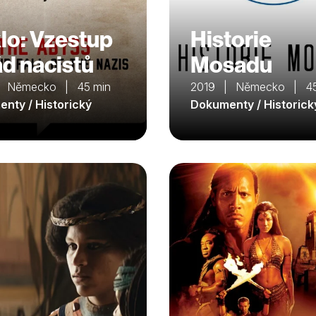
lo: Vzestup
Historie
ád nacistů
Mosadu
| Německo | 45 min
2019 | Německo | 45
nty / Historický
Dokumenty / Historick