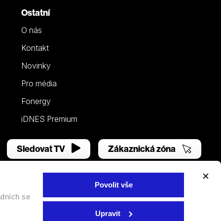
Ostatní
O nás
Kontakt
Novinky
Pro média
Fonergy
iDNES Premium
Sledovat TV
Zákaznická zóna
Povolit vše
adních se
Facebook
YouTube
Instagram
Upravit