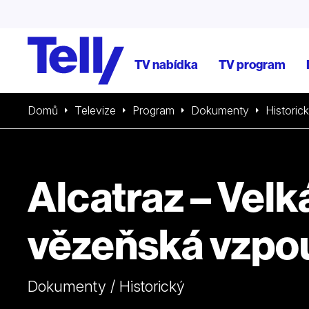
TV nabídka
TV program
Domů
Televize
Program
Dokumenty
Historic
Alcatraz – Velk
vězeňská vzpo
Dokumenty / Historický