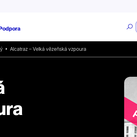
O
Podpora
v
ký
Alcatraz – Velká vězeňská vzpoura
á
ura