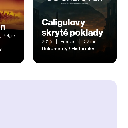
Caligulovy
ón
skryté poklady
 Belgie
2025 | Francie | 52 min
ý
Dokumenty / Historický