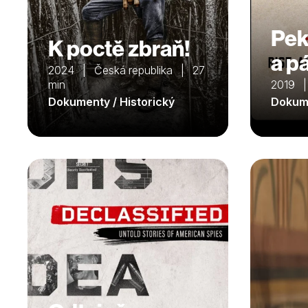
Pek
K poctě zbraň!
a p
2024 | Česká republika | 27
min
2019 
Dokumenty / Historický
Dokume