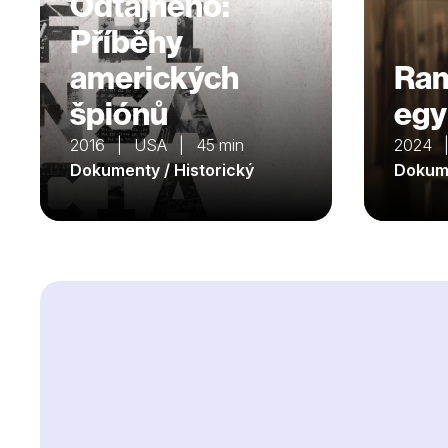
Odtajněno:
Příběhy
amerických
Ram
špiónů
egy
2016 | USA | 45 min
2024 |
Dokumenty / Historický
Dokume