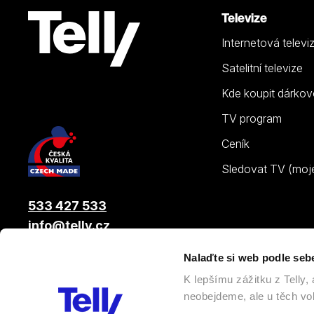
Televize
Internetová televi
Satelitní televize
Kde koupit dárkov
TV program
Ceník
Sledovat TV (moje.
533 427 533
info@telly.cz
Nalaďte si web podle seb
© 2026 |
Telly s.r.o.
, člen skupiny LAMA ENERGY GROUP
K lepšímu zážitku z Telly
neobejdeme, ale u těch vol