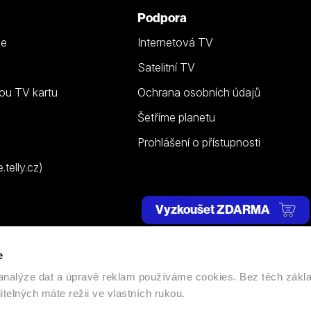
Podpora
ze
Internetová TV
Satelitní TV
ou TV kartu
Ochrana osobních údajů
Šetříme planetu
Prohlášení o přístupnosti
telly.cz)
Vyzkoušet ZDARMA
e
 | Všechna práva vyhrazena. |
Nastavení cookies
, analýze dat a úpravě reklam používáme cookies. Bez těch zákl
itelných máte režii ve vlastních rukou.