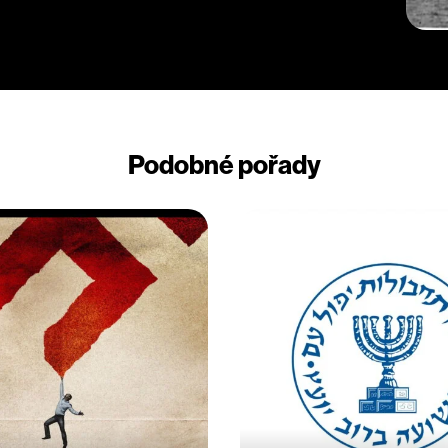
i mřížemi ve zbrojnici. Jenže jakmile
ropuká nekontrolovatelný chaos. Během
az přezdívá, stává dějiště dramatického
Podobné pořady