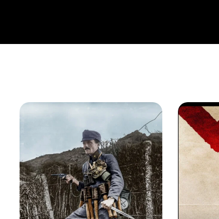
dokud není natolik vychrtlý, že se dokáže protáhnout mez
se podaří přemoci nic netušící stráže, v celé věznici p
následujících dvou dní se ze Skály, jak se věznici Alcatr
a velice krvavého střetnutí.