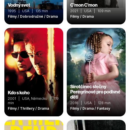
Vodný svet
C’mon C’mon
1995 | USA | 135 min
2021 | USA | 109 min
Filmy / Dobrodružné / Drama
Filmy / Drama
Sirotčinec slečny
Peregrinové pro podivné
Kdo s koho
děti
2001 | USA, Německo | 119
min
2016 | USA | 128 min
Filmy / Thrillery / Drama
Filmy / Drama / Fantasy