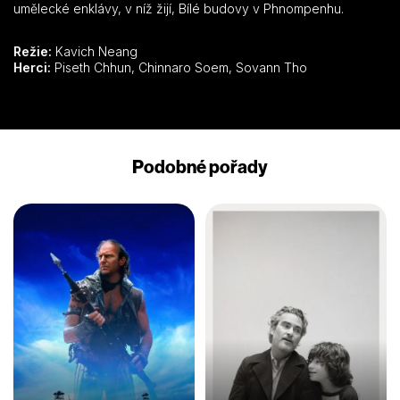
umělecké enklávy, v níž žijí, Bílé budovy v Phnompenhu.
Režie:
Kavich Neang
Herci:
Piseth Chhun, Chinnaro Soem, Sovann Tho
Podobné pořady