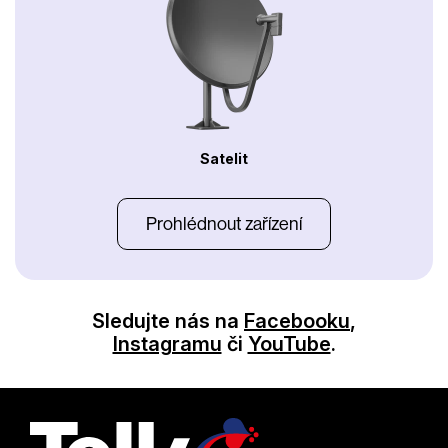
Satelit
Prohlédnout zařízení
Sledujte nás na
Facebooku
,
Instagramu
či
YouTube
.