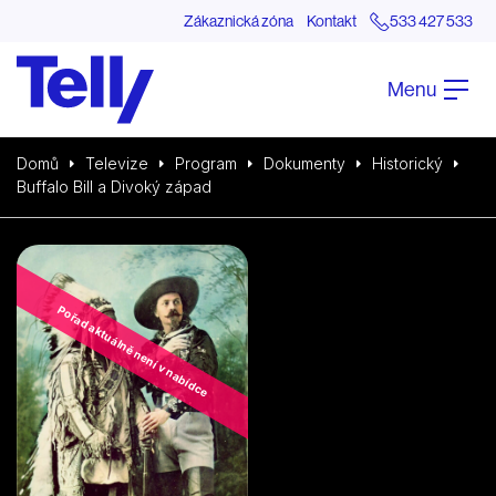
Zákaznická zóna
Kontakt
533 427 533
Menu
Domů
Televize
Program
Dokumenty
Historický
Buffalo Bill a Divoký západ
Pořad aktuálně není v nabídce