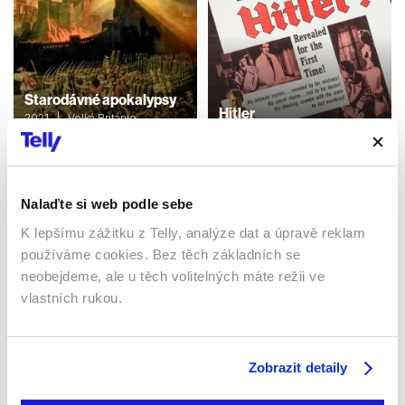
Starodávné apokalypsy
Hitler
2021 | Velká Británie,
Německo | 50 min
1962 | USA | 107 min
Dokumenty / Historický
Dokumenty / Historický
Nalaďte si web podle sebe
K lepšímu zážitku z Telly, analýze dat a úpravě reklam
Sledujte kdekoliv až na 6 zařízeních
používáme cookies. Bez těch základních se
neobejdeme, ale u těch volitelných máte režii ve
Sledovat internetovou televizi jde odkudkoliv
vlastních rukou.
po celé EU, a to až na 6 zařízeních.
Zobrazit detaily