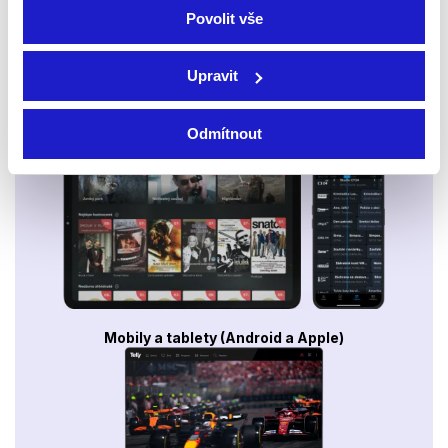
Povolit vše
Upravit
Smart TV - Android, Google, Samsung, LG, VIDAA
Odmítnout
Mobily a tablety (Android a Apple)