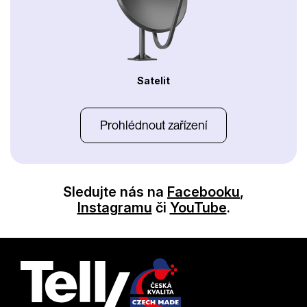
Satelit
Prohlédnout zařízení
Sledujte nás na
Facebooku
,
Instagramu
či
YouTube
.