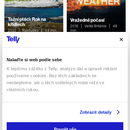
Tažní ptáci: Rok na
Vražedné počasí
křídlech
2016 | Velká Británie | 48
2022 | Rakousko | 44 min
min
Dokumenty / Přírodovědní
Dokumenty / Přírodovědní
Nalaďte si web podle sebe
Sledujte kdekoliv až na 6 zařízeních
K lepšímu zážitku z Telly, analýze dat a úpravě reklam
používáme cookies. Bez těch základních se
Sledovat internetovou televizi jde odkudkoliv
neobejdeme, ale u těch volitelných máte režii ve
po celé EU, a to až na 6 zařízeních.
vlastních rukou.
Zobrazit detaily
Povolit vše