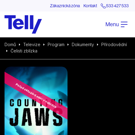
Zákaznická zóna
Kontakt
533 427 533
Menu
Domů
Televize
Program
Dokumenty
Přírodovědní
Čelisti zblízka
Pořad aktuálně není v nabídce