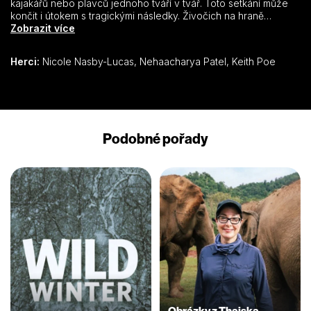
kajakářů nebo plavců jednoho tváří v tvář. Toto setkání může
končit i útokem s tragickými následky. Živočich na hraně
vyhubení zde možná zažívá comeback. Je to jisté? Opravdu
Zobrazit více
se žraloci přestěhovali blíže lidem? Nebo hovoří vědecké
záznamy o něčem jiném? Mike Domeier se pokusí rozluštit tyto
Herci:
Nicole Nasby-Lucas, Nehaacharya Patel, Keith Poe
záhady.
Podobné pořady