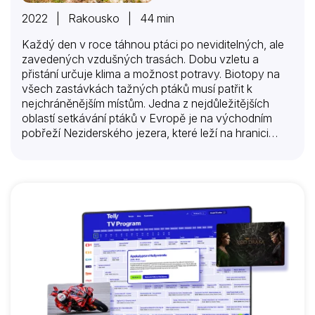
2022 | Rakousko | 44 min
Každý den v roce táhnou ptáci po neviditelných, ale
zavedených vzdušných trasách. Dobu vzletu a
přistání určuje klima a možnost potravy. Biotopy na
všech zastávkách tažných ptáků musí patřit k
nejchráněnějším místům. Jedna z nejdůležitějších
oblastí setkávání ptáků v Evropě je na východním
pobřeží Neziderského jezera, které leží na hranici
mezi Rakouskem a Maďarskem a v Národním parku
Seewinkel východně od jezera. V březnu se tu
objevují husy velké, které před tím, než se změnilo
podnebí, dříve táhly do severní Afriky. Loví je orel
skalní. V květnu přilétají z Etoshy v Namibii poštolky
rudonohé. Kvůli půlročnímu pobytu na starém
kontinentě uletí 15 000 km na sever, přes Gibraltar až
do Seewinkelu. Jespáci bojovní na své cestě do
Skandinávie a na…