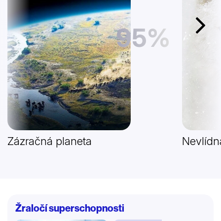
95%
Další
Zázračná planeta
Nevlídn
Žraločí superschopnosti