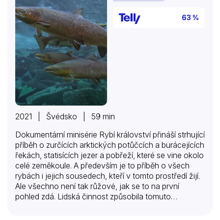
63 %
2021 | Švédsko | 59 min
Dokumentární minisérie Rybí království přináší strhující
příběh o zurčících arktických potůčcích a burácejících
řekách, statisících jezer a pobřeží, které se vine okolo
celé zeměkoule. A především je to příběh o všech
rybách i jejich sousedech, kteří v tomto prostředí žijí.
Ale všechno není tak růžové, jak se to na první
pohled zdá. Lidská činnost způsobila tomuto
jedinečnému ekosystému obrovské škody
nadměrným rybolovem, rozšiřováním měst a