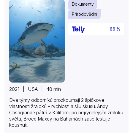
Dokumenty
Přírodovědní
69 %
2021 | USA | 48 min
Dva týmy odborníků prozkoumají 2 špičkové
vlastnosti žraloků – rychlosti a sílu skusu. Andy
Casagrande pátrá v Kalifornii po nejrychlejším žraloku
světa, Brocq Maxey na Bahamách zase testuje
kousnutí.