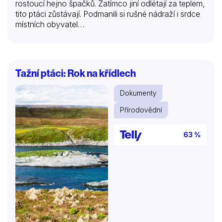
rostoucí hejno špačků. Zatímco jiní odlétají za teplem,
tito ptáci zůstávají. Podmanili si rušné nádraží i srdce
místních obyvatel…
Tažní ptáci: Rok na křídlech
Dokumenty
Přírodovědní
63 %