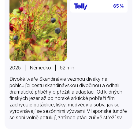
65 %
2025 | Německo | 52 min
Divoké tváře Skandinávie vezmou diváky na
pohlcující cestu skandinávskou divočinou a odhalí
dramatické příběhy o přežití a adaptaci. Od klidných
finských jezer až po norské arktické pobřeží film
zachycuje potáplice, lišky, medvědy a soby, jak se
vyrovnávají se sezónními výzvami. V laponské tundře
se sobi volně potulují, zatímco ptáci zuřivě střeží svá
mláďata. Švédské tajgy hostí křížence a jeřáby a v
norském Dovrefjellu se pižmoni vzpírají živlům. S
odezněním podzimu se u švédského jezera