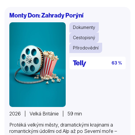
využíváním vodních elektráren. Některé druhy ryb se
už nemohou rozmnožovat a hrozí jim vyhynutí. Díky
Monty Don: Zahrady Porýní
obětavým lidem, kteří si uvědomují, že je na nás,
abychom tento stav zvrátili, však ještě existuje
Dokumenty
naděje. Seznamte se s fascinujícími hrdiny ve vodě i
na souši, jejichž řešení problémů je stejně tak chytré
Cestopisný
jako inspirativní.
Přírodovědní
63 %
2026 | Velká Británie | 59 min
Protéká velkými městy, dramatickými krajinami a
romantickými údolími od Alp až po Severní moře –