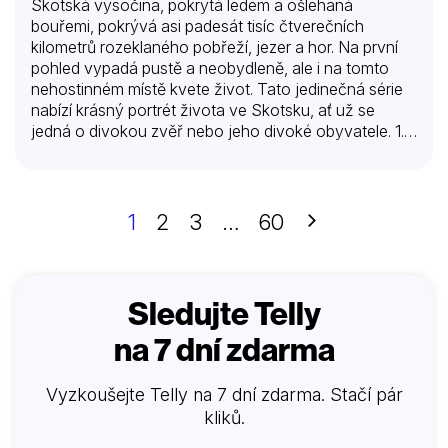
Skotská vysočina, pokrytá ledem a ošlehaná
bouřemi, pokrývá asi padesát tisíc čtverečních
kilometrů rozeklaného pobřeží, jezer a hor. Na první
pohled vypadá pustě a neobydleně, ale i na tomto
nehostinném místě kvete život. Tato jedinečná série
nabízí krásný portrét života ve Skotsku, ať už se
jedná o divokou zvěř nebo jeho divoké obyvatele. 1.
Jaro Jaro je na Skotské vysočině tím nejméně
předvídatelným ročním obdobím. Veverky obecné,
orlovci říční a srny využívají tento čas k založení
rodin. 2. Léto Pro zvířata ze Skotské vysočiny
Další
1
2
3
…
60
znamená léto čas pro založení rodiny dřív, než přijde
tma a s ní i podzimní bouře. 3. Podzim a zima Léto je
pryč a zvířata na Skotské vysočině čeká těžká
zkouška. Jen ta nejsilnější přežijí zdejší…
Sledujte Telly
na 7 dní zdarma
Vyzkoušejte Telly na 7 dní zdarma. Stačí pár
kliků.