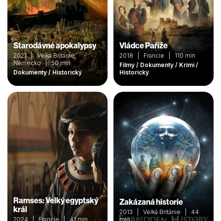
Starodávné apokalypsy
Vládce Paříže
2021 | Velká Británie,
2018 | Francie | 110 min
Německo | 50 min
Filmy / Dokumenty / Krimi /
Dokumenty / Historický
Historický
Ramses: Velký egyptský
Zakázaná historie
král
2013 | Velká Británie | 44
2024 | Francie | 41 min
min