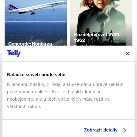
Rozdělený svět 1939-
1962
Concorde: Honba za
2024 | Německo, Polsko,
snem
Belgie, Lucembursko | 50
2023 | Francie | 70 min
min
Dokumenty / Historický
Dokumenty / Historický
Nalaďte si web podle sebe
K lepšímu zážitku z Telly, analýze dat a úpravě reklam
Sledujte kdekoliv až na 6 zařízeních
používáme cookies. Bez těch základních se
neobejdeme, ale u těch volitelných máte režii ve
vlastních rukou.
Sledovat internetovou televizi jde odkudkoliv
po celé EU, a to až na 6 zařízeních.
Zobrazit detaily