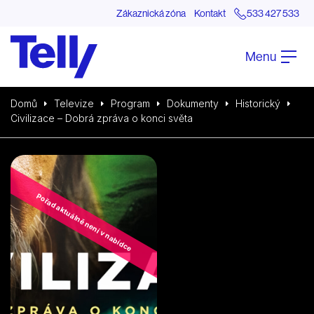
Zákaznická zóna
Kontakt
533 427 533
Menu
Domů
Televize
Program
Dokumenty
Historický
Civilizace – Dobrá zpráva o konci světa
Pořad aktuálně není v nabídce