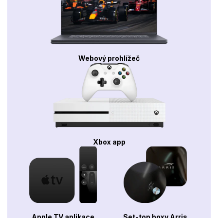
Webový prohlížeč
Xbox app
Apple TV aplikace
Set-top boxy Arris