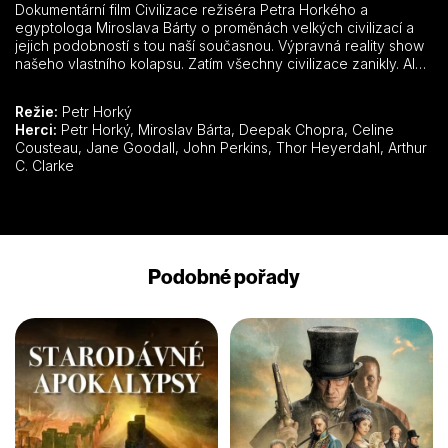
Dokumentární film Civilizace režiséra Petra Horkého a
egyptologa Miroslava Bárty o proměnách velkých civilizací a
jejich podobností s tou naší současnou. Výpravná reality show
našeho vlastního kolapsu. Zatím všechny civilizace zanikly. Ale
proč bychom my nemohli být první, kdo chod dějin změní?
Režie:
Petr Horký
Herci:
Petr Horký, Miroslav Bárta, Deepak Chopra, Celine
Cousteau, Jane Goodall, John Perkins, Thor Heyerdahl, Arthur
C. Clarke
Podobné pořady