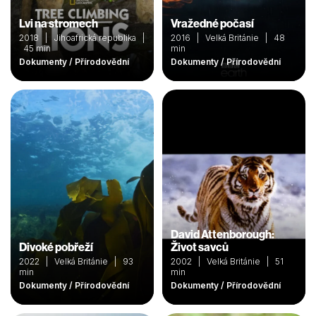
Lvi na stromech
Vražedné počasí
2018 | Jihoafrická republika |
2016 | Velká Británie | 48
45 min
min
Dokumenty / Přírodovědní
Dokumenty / Přírodovědní
David Attenborough:
Divoké pobřeží
Život savců
2022 | Velká Británie | 93
2002 | Velká Británie | 51
min
min
Dokumenty / Přírodovědní
Dokumenty / Přírodovědní