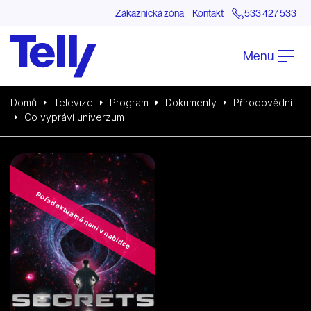
Zákaznická zóna
Kontakt
533 427 533
Menu
Domů
Televize
Program
Dokumenty
Přírodovědní
Co vypráví univerzum
Pořad aktuálně není v nabídce