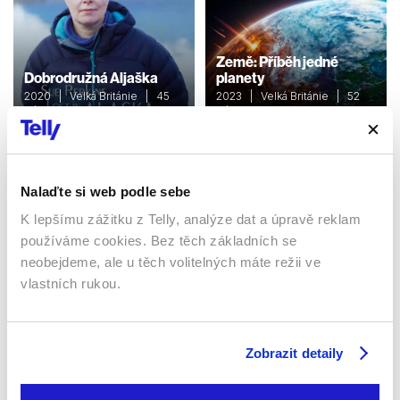
Země: Příběh jedné
Dobrodružná Aljaška
planety
2020 | Velká Británie | 45
2023 | Velká Británie | 52
min
min
Dokumenty / Přírodovědní
Dokumenty / Přírodovědní
Nalaďte si web podle sebe
Sledujte kdekoliv až na 6 zařízeních
K lepšímu zážitku z Telly, analýze dat a úpravě reklam
používáme cookies. Bez těch základních se
Sledovat internetovou televizi jde odkudkoliv
neobejdeme, ale u těch volitelných máte režii ve
po celé EU, a to až na 6 zařízeních.
vlastních rukou.
Zobrazit detaily