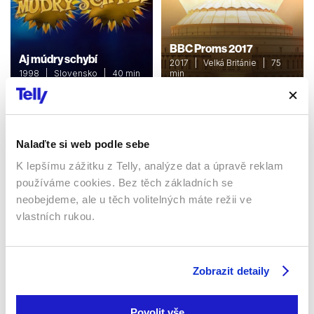
BBC Proms 2017
Aj múdry schybí
2017 | Velká Británie | 75
1998 | Slovensko | 40 min
min
Pořady / Show
Pořady / Show
Nalaďte si web podle sebe
Sledujte kdekoliv až na 6 zařízeních
K lepšímu zážitku z Telly, analýze dat a úpravě reklam
používáme cookies. Bez těch základních se
Sledovat internetovou televizi jde odkudkoliv
neobejdeme, ale u těch volitelných máte režii ve
po celé EU, a to až na 6 zařízeních.
vlastních rukou.
Zobrazit detaily
Povolit vše