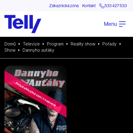
Zákaznická zóna
Kontakt
533 427 533
Menu
Domů
Televize
Program
Reality show
Pořady
Show
Dannyho auťáky
Pořad aktuálně není v nabídce