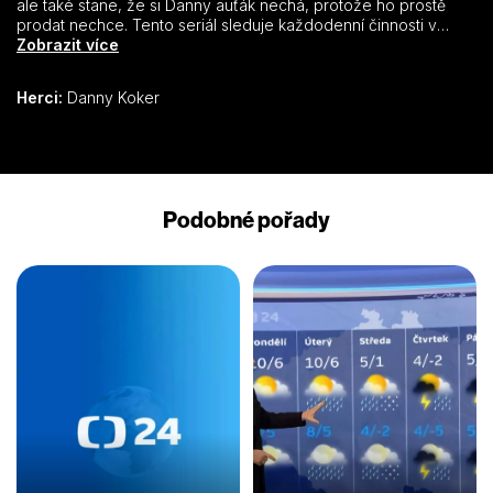
ale také stane, že si Danny auťák nechá, protože ho prostě
prodat nechce. Tento seriál sleduje každodenní činnosti v
Dannyho autoservisu, kde restaurují a tuní všechny možné typy
Zobrazit více
automobilů.
Herci:
Danny Koker
Podobné pořady