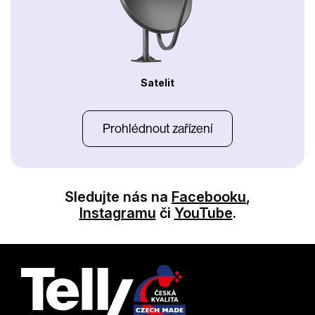
Satelit
Prohlédnout zařízení
Sledujte nás na
Facebooku
,
Instagramu
či
YouTube
.