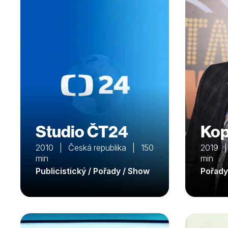
Studio ČT24
Ko
2010 | Česká republika | 150
2019 |
min
min
Publicistický / Pořady / Show
Pořady