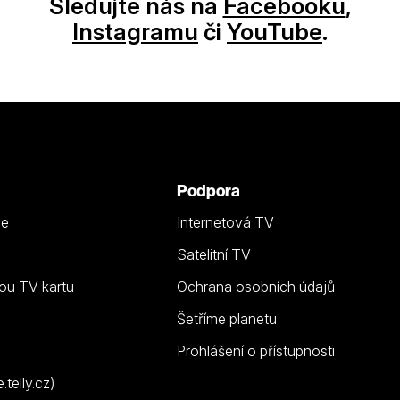
Sledujte nás na
Facebooku
,
Instagramu
či
YouTube
.
Podpora
ze
Internetová TV
Satelitní TV
ou TV kartu
Ochrana osobních údajů
Šetříme planetu
Prohlášení o přístupnosti
telly.cz)