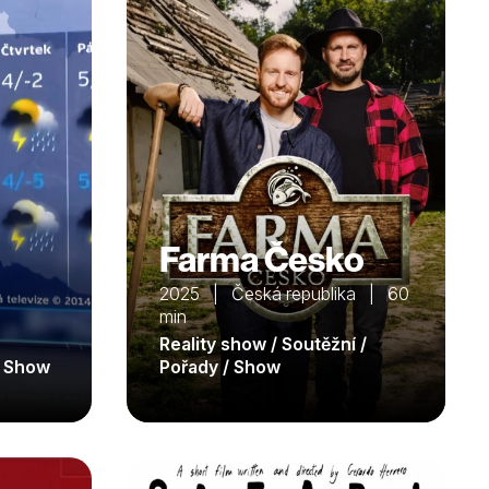
Farma Česko
2025 | Česká republika | 60
min
Reality show / Soutěžní /
/ Show
Pořady / Show