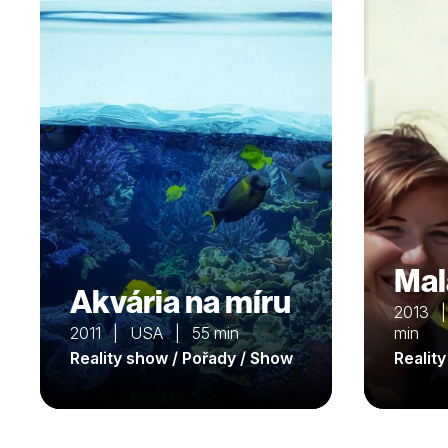
Mal
Akvária na míru
2013 |
2011 | USA | 55 min
min
Reality show / Pořady / Show
Realit