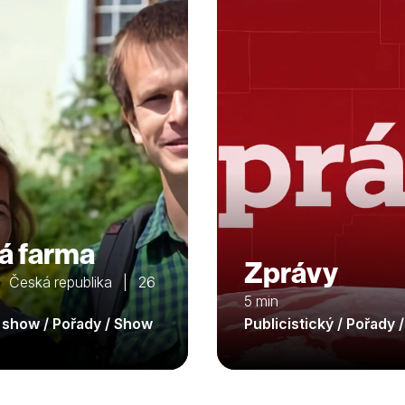
á farma
Zprávy
 Česká republika | 26
5 min
y show / Pořady / Show
Publicistický / Pořady 