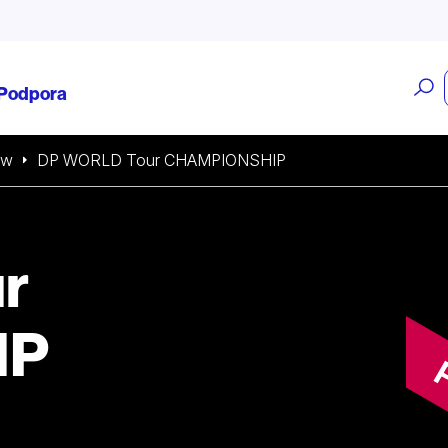
O
Podpora
v
ow
DP WORLD Tour CHAMPIONSHIP
r
IP