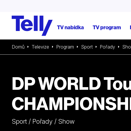
TV nabídka
TV program
Domů
Televize
Program
Sport
Pořady
Sh
DP WORLD Tou
CHAMPIONSH
Sport / Pořady / Show