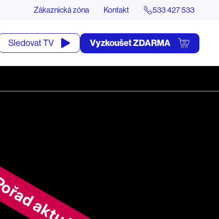
Zákaznická zóna
Kontakt
533 427 533
tevřít
Vyzkoušet ZDARMA
Sledovat TV
yhledávání