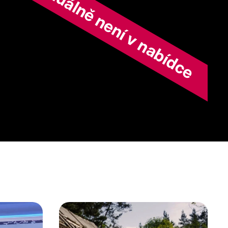
ořad aktuálně není v nabídce