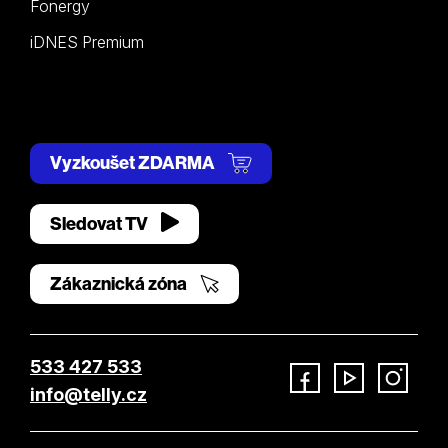
Fonergy
iDNES Premium
Vyzkoušet ZDARMA
Sledovat TV
Zákaznická zóna
533 427 533
info@telly.cz
Facebook
YouTube
Instagram