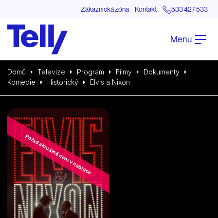
Zákaznická zóna
Kontakt
533 427 533
Menu
Domů
Televize
Program
Filmy
Dokumenty
Komedie
Historický
Elvis a Nixon
Pořad aktuálně není v nabídce