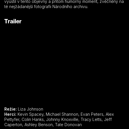
vyústil v tento objevný a přitom humorný moment, zvěčněný na
té nejžádanější fotografii Národního archivu.
Trailer
Režie:
Liza Johnson
Herci:
Kevin Spacey, Michael Shannon, Evan Peters, Alex
Pettyfer, Colin Hanks, Johnny Knoxville, Tracy Letts, Jeff
Caperton, Ashley Benson, Tate Donovan