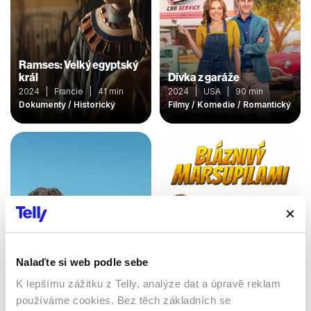
Ramses: Velký egyptský
král
Dívka z garáže
2024 | Francie | 41 min
2024 | USA | 90 min
Dokumenty / Historický
Filmy / Komedie / Romantický
Nalaďte si web podle sebe
Moje ségra má prima
K lepšímu zážitku z Telly, analýze dat a úpravě reklam
Bláznivý Marsupilami
bráchu
používáme cookies. Bez těch základních se
2025 | 10 min