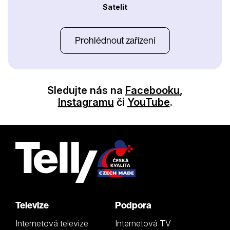
Satelit
Prohlédnout zařízení
Sledujte nás na
Facebooku
,
Instagramu
či
YouTube
.
Televize
Podpora
Internetová televize
Internetová TV