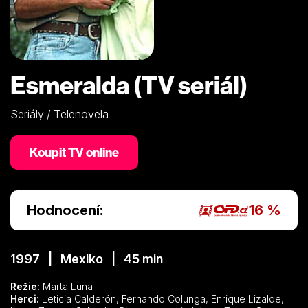
Esmeralda (TV seriál)
Seriály / Telenovela
Koupit TV online
Hodnocení:
16 %
1997 | Mexiko | 45 min
Režie:
Marta Luna
Herci:
Leticia Calderón, Fernando Colunga, Enrique Lizalde,