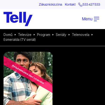
Zákaznická zóna
Kontakt
533 427 533
Menu
Domů
Televize
Program
Seriály
Telenovela
Esmeralda (TV seriál)
Pořad aktuálně není v nabídce