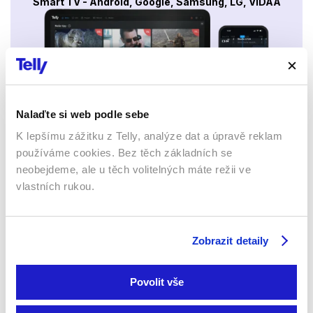
Smart TV - Android, Google, Samsung, LG, VIDAA
Nalaďte si web podle sebe
K lepšímu zážitku z Telly, analýze dat a úpravě reklam
Mobily a tablety (Android a Apple)
používáme cookies. Bez těch základních se
neobejdeme, ale u těch volitelných máte režii ve
vlastních rukou.
Zobrazit detaily
Povolit vše
Webový prohlížeč