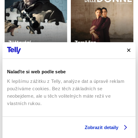
Zúčtování
Země žen
2016 | USA | 128 min
2023 | Itálie | 104 min
Filmy / Drama / Akční
Filmy / Drama
Nalaďte si web podle sebe
K lepšímu zážitku z Telly, analýze dat a úpravě reklam
Sledujte kdekoliv až na 6 zařízeních
používáme cookies. Bez těch základních se
neobejdeme, ale u těch volitelných máte režii ve
Sledovat internetovou televizi jde odkudkoliv
vlastních rukou.
po celé EU, a to až na 6 zařízeních.
Zobrazit detaily