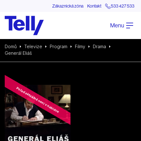
Zákaznická zóna
Kontakt
533 427 533
Menu
Domů
Televize
Program
Filmy
Drama
Generál Eliáš
Pořad aktuálně není v nabídce