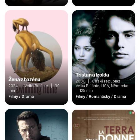
Tristan a Izolda
Žena z bazénu
2006 | Česká republika,
2024 | Velká Británie | 99
Velká Británie, USA, Německo
min
| 125 min
Filmy / Drama
Filmy / Romantický / Drama