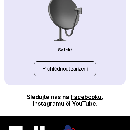
Satelit
Prohlédnout zařízení
Sledujte nás na
Facebooku
,
Instagramu
či
YouTube
.