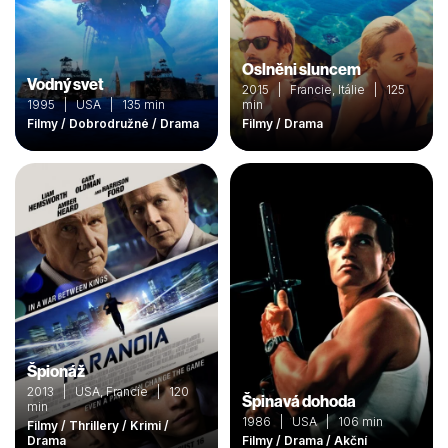
Oslněni sluncem
Vodný svet
2015 | Francie, Itálie | 125
1995 | USA | 135 min
min
Filmy / Dobrodružné / Drama
Filmy / Drama
Špionáž
2013 | USA, Francie | 120
Špinavá dohoda
min
1986 | USA | 106 min
Filmy / Thrillery / Krimi /
Drama
Filmy / Drama / Akční