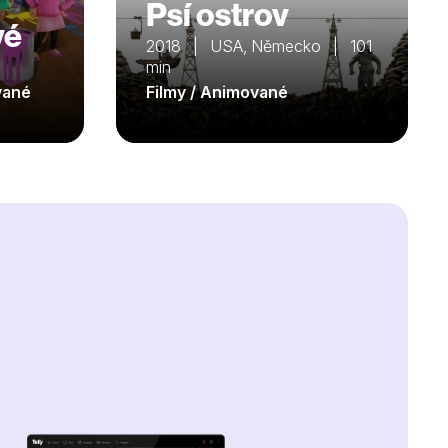
Psí ostrov
vé
2018 | USA, Německo | 101
min
ované
Filmy / Animované