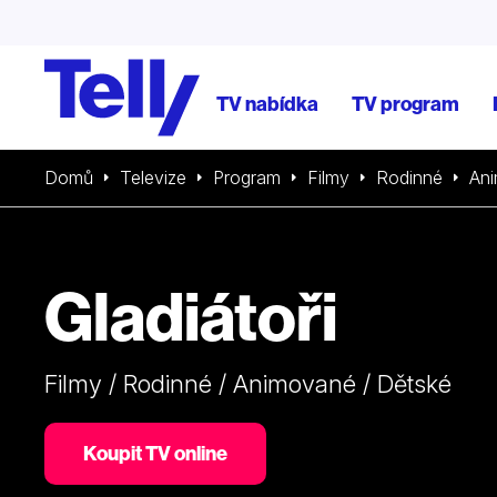
TV nabídka
TV program
Domů
Televize
Program
Filmy
Rodinné
An
Gladiátoři
Filmy / Rodinné / Animované / Dětské
Koupit TV online