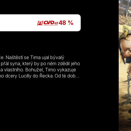
P
48 %
če. Naštěstí se Tima ujal bývalý
 přál syna, který by po něm zdědil jeho
za vlastního. Bohužel, Timo vykazuje
o dcery Lucilly do Řecka. Od té doby
cký mladý muž, který svému pěstounovi
do Říma vrátí Lucilla, krásnější než
átorem Říma. A na Tima čeká obtížný
nejen sobě, ale také Lucille a jejímu