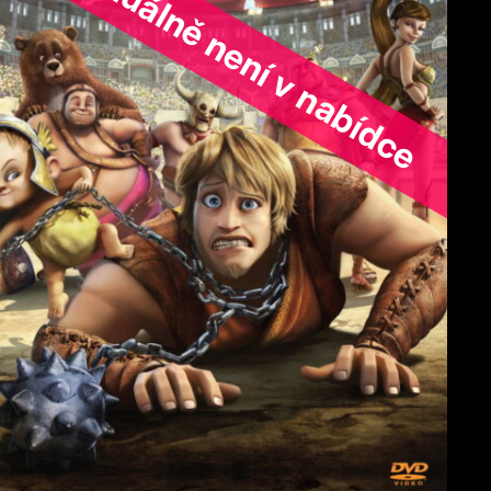
ořad aktuálně není v nabídce