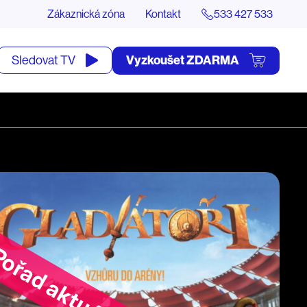
Zákaznická zóna
Kontakt
533 427 533
tevřít
Vyzkoušet ZDARMA
Sledovat TV
yhledávání