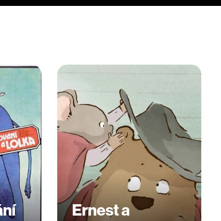
ání
Ernest a