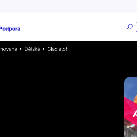
O
Podpora
v
imované
Dětské
Gladiátoři