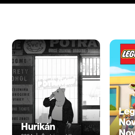
Leg
Nov
Hurikán
Nov