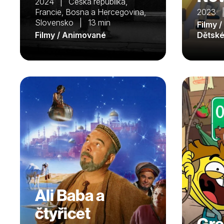
2024 | Česká republika,
Francie, Bosna a Hercegovina,
2023 
Slovensko | 13 min
Filmy 
Filmy / Animované
Dětsk
Ali Baba a
čtyřicet
Gre