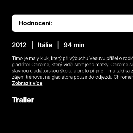
Hodnocení:
2012 | Itálie | 94 min
Timo je malý kluk, který při výbuchu Vesuvu přišel o rodi
gladiátor Chirome, který viděl smrt jeho matky. Chirome si
slavnou gladiátorskou školu, a proto přijme Tima takřka 
zájem trénovat na gladiátora pouze do odjezdu Chiromeh
uplynulo několik let, a z Tima vyrostl neschopný, apati
Zobrazit více
dělá jen starosti. Vše se ovšem změní v okamžiku, kdy se 
kdy dřív – a proti své vůli zasnoubená s nejlepším gladi
Trailer
úkol, změnit se a před zraky všech lidí v Koloseu dokázat 
otci, že právě on je ten nejlepší gladiátor.