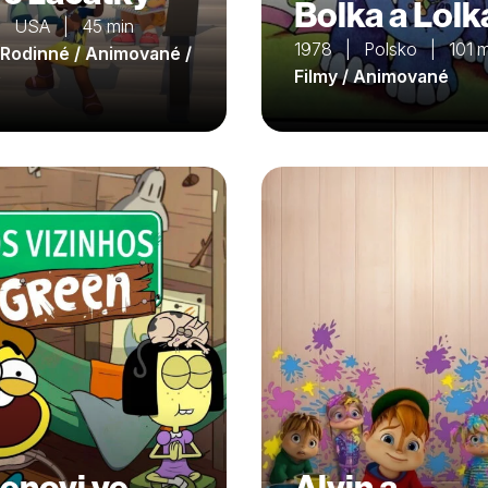
Bolka a Lolk
| USA | 45 min
1978 | Polsko | 101 m
/ Rodinné / Animované /
é
Filmy / Animované
enovi ve
Alvin a