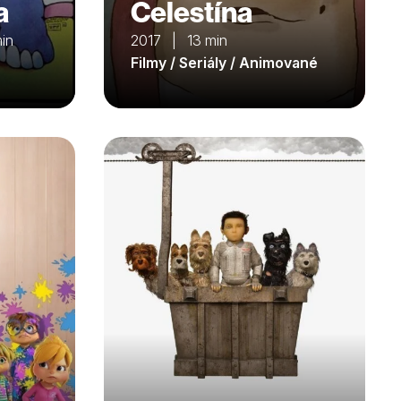
a
Celestína
in
2017 | 13 min
Filmy / Seriály / Animované