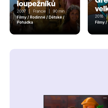
loupežníků
vel
2007 | Francie | 90 min
2018 |
Filmy / Rodinné / Dětské /
Pohádka
Filmy 