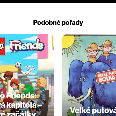
Podobné pořady
o Friends:
á kapitola –
Velké putov
é začátky