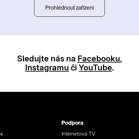
Prohlédnout zařízení
Sledujte nás na
Facebooku
,
Instagramu
či
YouTube
.
Podpora
ze
Internetová TV