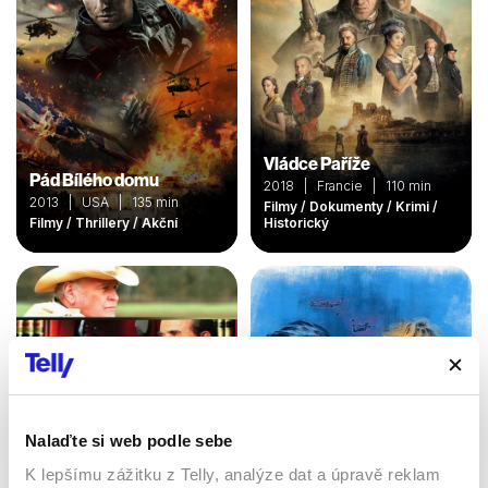
Vládce Paříže
Pád Bílého domu
2018 | Francie | 110 min
2013 | USA | 135 min
Filmy / Dokumenty / Krimi /
Filmy / Thrillery / Akční
Historický
Nalaďte si web podle sebe
K lepšímu zážitku z Telly, analýze dat a úpravě reklam