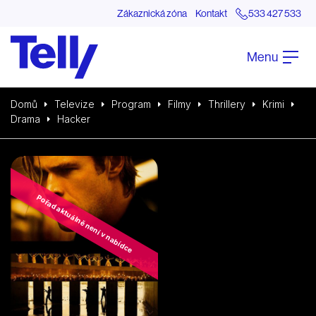
Zákaznická zóna
Kontakt
533 427 533
Menu
Domů
Televize
Program
Filmy
Thrillery
Krimi
Drama
Hacker
Pořad aktuálně není v nabídce