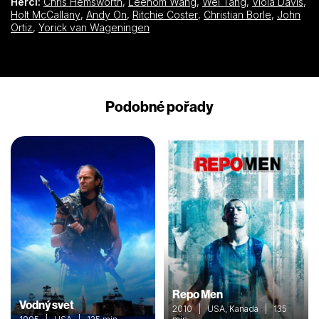
Herci:
Chris Hemsworth
,
Leehom Wang
,
Wei Tang
,
Viola Davis
,
Holt McCallany
,
Andy On
,
Ritchie Coster
,
Christian Borle
,
John
Ortiz
,
Yorick van Wageningen
Podobné pořady
Repo Men
Vodný svet
2010 | USA, Kanada | 135