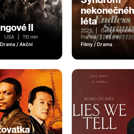
nekonečné
léta
ingové II
2023 | Česká republika
| USA | 110 min
Francie | 98 min
/ Drama / Akční
Filmy / Drama
žovatka