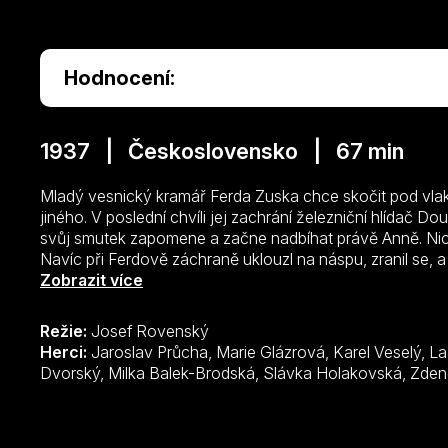
Hodnocení:
1937 | Československo | 67 min
Mladý vesnický kramář Ferda Zuska chce skočit pod vlak
jiného. V poslední chvíli jej zachrání železniční hlídač D
svůj smutek zapomene a začne nadbíhat právě Anně. Nic n
Navíc při Ferdově záchraně uklouzl na náspu, zranil se, 
dokonce s hrůzou zjistí, že ohluchl docela a že musí ted
Zobrazit více
se mu však sluch vrátí. Douša se rozhodne dál předstírat 
myslí. Ferda na Annu naléhá, aby s ním utekla, a chce Do
Režie:
Josef Rovenský
svěří muži, netušíc, že ji slyší. Douša ji vykáže z domu, al
Herci:
Jaroslav Průcha, Marie Glázrová, Karel Veselý, Ladislav Boháč, František Kovářík, Alois
Dvorský, Milka Balek-Bro