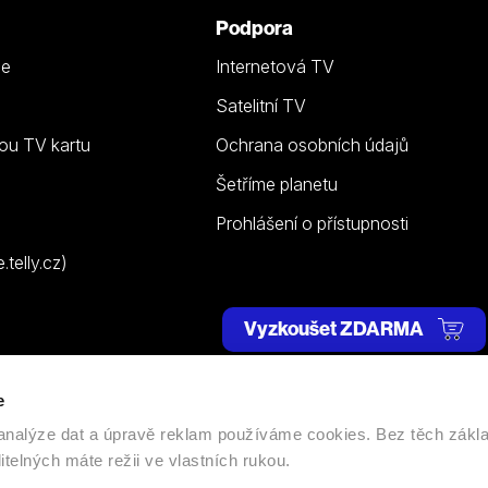
Podpora
ze
Internetová TV
Satelitní TV
ou TV kartu
Ochrana osobních údajů
Šetříme planetu
Prohlášení o přístupnosti
telly.cz)
Vyzkoušet ZDARMA
e
 | Všechna práva vyhrazena. |
Nastavení cookies
, analýze dat a úpravě reklam používáme cookies. Bez těch zákl
itelných máte režii ve vlastních rukou.