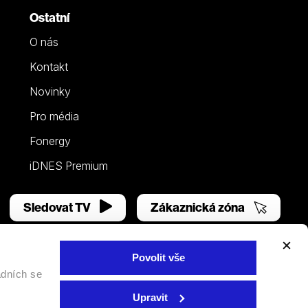
Ostatní
O nás
Kontakt
Novinky
Pro média
Fonergy
iDNES Premium
Sledovat TV
Zákaznická zóna
Povolit vše
adních se
Facebook
YouTube
Instagram
Upravit