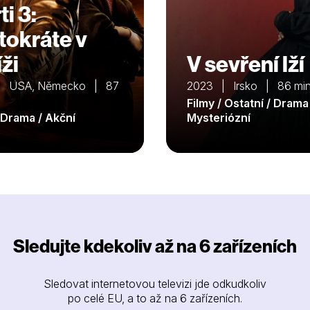
i 3:
tokráte v
ži
V sevření lží
| USA, Německo | 87
2023 | Irsko | 86 mi
Filmy / Ostatní / Drama
/ Drama / Akční
Mysteriózní
Sledujte kdekoliv až na 6 zařízeních
Sledovat internetovou televizi jde odkudkoliv
po celé EU, a to až na 6 zařízeních.