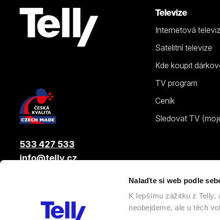
Televize
Internetová televi
Satelitní televize
Kde koupit dárkov
TV program
Ceník
Sledovat TV (moje.
533 427 533
info@telly.cz
Nalaďte si web podle seb
© 2026 |
Telly s.r.o.
, člen skupiny LAMA ENERGY GROUP
K lepšímu zážitku z Telly
neobejdeme, ale u těch vol