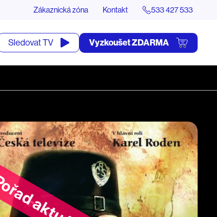
Zákaznická zóna
Kontakt
533 427 533
tevřít
Vyzkoušet ZDARMA
Sledovat TV
yhledávání