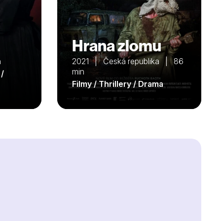
Hrana zlomu
n
2021 | Česká republika | 86
min
 /
Filmy / Thrillery / Drama