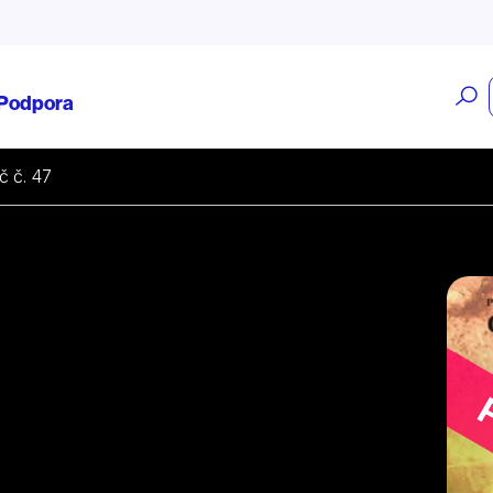
O
Podpora
v
č č. 47