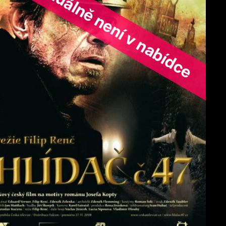
ořad aktuálně není v nabídce