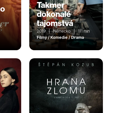
Takmer
ho
dokonalé
tajomstvá
,
2019 | Německo | 111 min
Filmy / Komedie / Drama