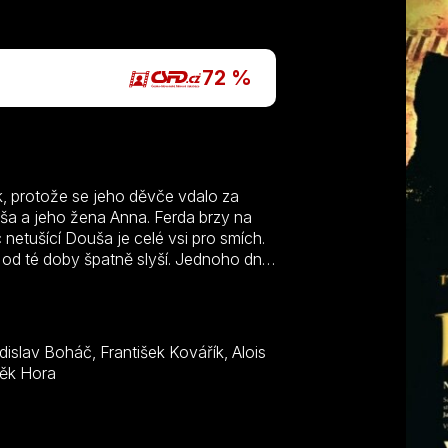
P
72 %
, protože se jeho děvče vdalo za
ouša a jeho žena Anna. Ferda brzy na
etušící Douša je celé vsi pro smích.
a od té doby špatně slyší. Jednoho dne
y opustit své místo. Po nějakém čase
hluchotu, aby poznal, co si o něm lidé
ušu zabít. Zlomená žena se v noci
e volání dítěte jeho rozhodnutí zvrátí..
dská, Slávka Holakovská, Zdeněk Hora