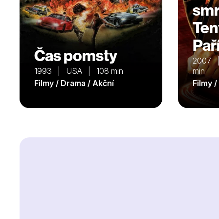
smrt
Ten
Paří
Čas pomsty
2007 
1993 | USA | 108 min
min
Filmy / Drama / Akční
Filmy 