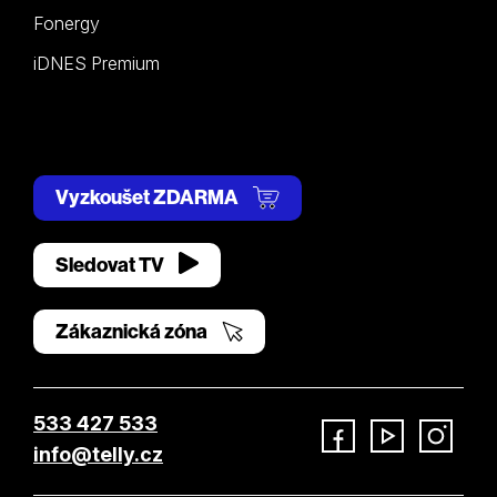
Fonergy
iDNES Premium
Vyzkoušet ZDARMA
Sledovat TV
Zákaznická zóna
533 427 533
info@telly.cz
Facebook
YouTube
Instagram