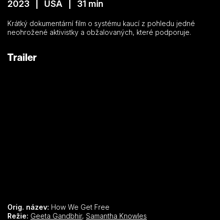
2023 | USA | 31 min
Krátký dokumentární film o systému kaucí z pohledu jedné
neohrožené aktivistky a obžalovaných, které podporuje.
Trailer
Orig. název:
How We Get Free
Režie:
Geeta Gandbhir
,
Samantha Knowles