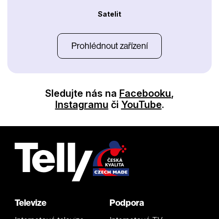
Satelit
Prohlédnout zařízení
Sledujte nás na
Facebooku
,
Instagramu
či
YouTube
.
Televize
Podpora