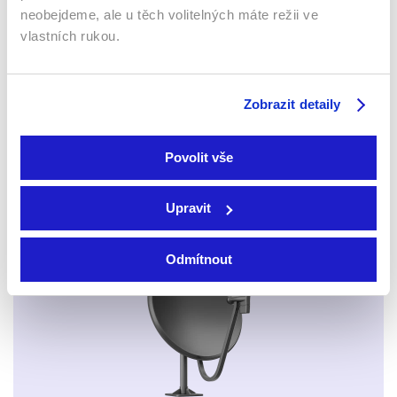
neobejdeme, ale u těch volitelných máte režii ve
vlastních rukou.
Zobrazit detaily
Xbox app
Povolit vše
Upravit
Apple TV aplikace
Set-top boxy Arris
Odmítnout