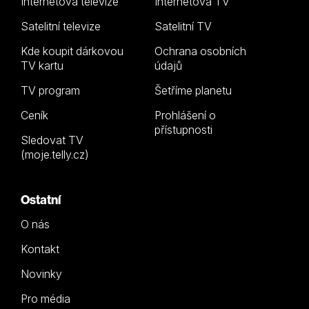
Internetová televize
Internetová TV
Satelitní televize
Satelitní TV
Kde koupit dárkovou
Ochrana osobních
TV kartu
údajů
TV program
Šetříme planetu
Ceník
Prohlášení o
přístupnosti
Sledovat TV
(moje.telly.cz)
Ostatní
O nás
Kontakt
Novinky
Pro média