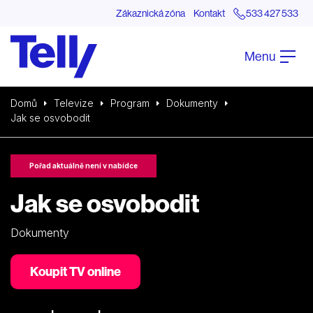
Zákaznická zóna
Kontakt
533 427 533
Menu
Domů
Televize
Program
Dokumenty
Jak se osvobodit
Pořad aktuálně není v nabídce
Jak se osvobodit
Dokumenty
Koupit TV online