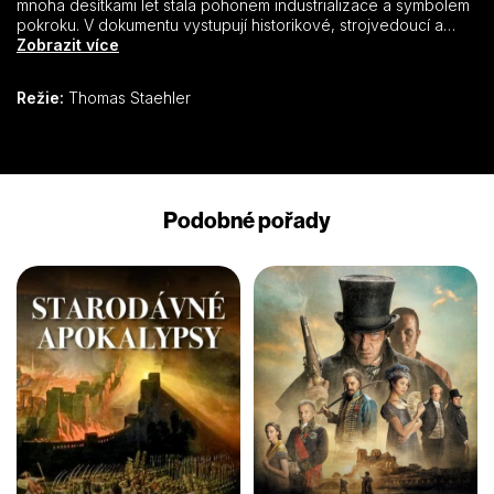
mnoha desítkami let stala pohonem industrializace a symbolem
pokroku. V dokumentu vystupují historikové, strojvedoucí a
fanoušci železnice, kteří představují nejdůležitější události
Zobrazit více
týkající se železniční přepravy.
Režie:
Thomas Staehler
Podobné pořady