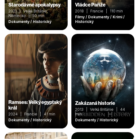
Starodávné apokalypsy
Vládce Paříže
2021 | Velká Británie,
2018 | Francie | 110 min
Německo | 50 min
Filmy / Dokumenty / Krimi /
Dokumenty / Historický
Historický
Ramses: Velký egyptský
Zakázaná historie
král
2013 | Velká Británie | 44
2024 | Francie | 41 min
min
Dokumenty / Historický
Dokumenty / Historický