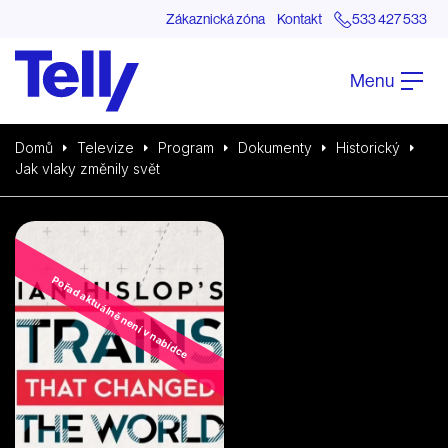
Zákaznická zóna
Kontakt
533 427 533
Menu
Domů
Televize
Program
Dokumenty
Historický
Jak vlaky změnily svět
Pořad aktuálně není v nabídce