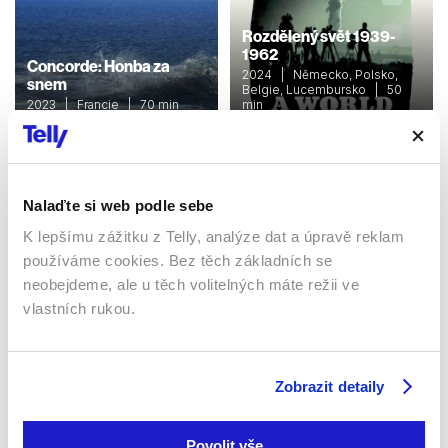
Rozdělený svět 1939-
1962
Concorde: Honba za
2024 | Německo, Polsko,
snem
Belgie, Lucembursko | 50
2023 | Francie | 70 min
min
Dokumenty / Historický
Dokumenty / Historický
Nalaďte si web podle sebe
Sledujte kdekoliv až na 6 zařízeních
K lepšímu zážitku z Telly, analýze dat a úpravě reklam
používáme cookies. Bez těch základních se
Sledovat internetovou televizi jde odkudkoliv
neobejdeme, ale u těch volitelných máte režii ve
po celé EU, a to až na 6 zařízeních.
vlastních rukou.
Zobrazit detaily
Povolit vše