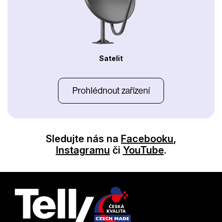
Satelit
Prohlédnout zařízení
Sledujte nás na
Facebooku
,
Instagramu
či
YouTube
.