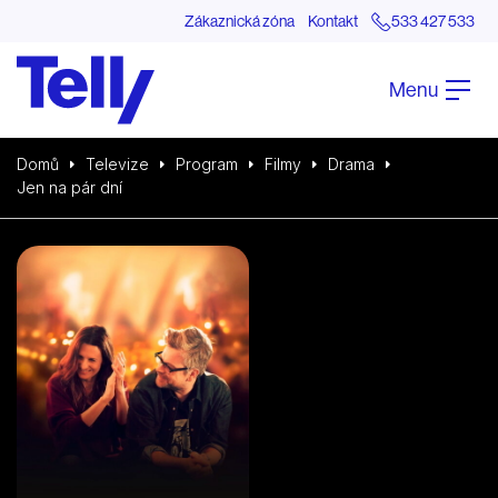
Zákaznická zóna
Kontakt
533 427 533
Menu
Domů
Televize
Program
Filmy
Drama
Jen na pár dní