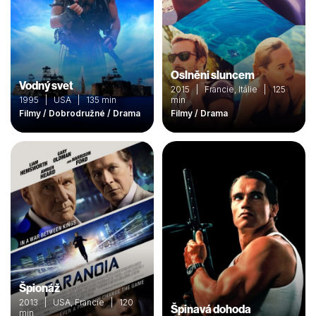
Oslněni sluncem
Vodný svet
2015 | Francie, Itálie | 125
1995 | USA | 135 min
min
Filmy / Dobrodružné / Drama
Filmy / Drama
Špionáž
2013 | USA, Francie | 120
Špinavá dohoda
min