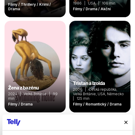
1986 | USA | 106 min
Filmy / Thrillery / Krimi /
Drama
Filmy / Drama / Akční
Tristan a Izolda
Žena z bazénu
2006 | Česká republika,
2024 | Velká Británie | 99
Velká Británie, USA, Německo
min
| 125 min
Filmy / Drama
Filmy / Romantický / Drama