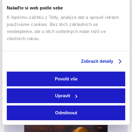
Nalaďte si web podle sebe
K lepšímu zážitku z Telly, analýze dat a úpravě reklam
používáme cookies. Bez těch základních se
neobejdeme, ale u těch volitelných máte režii ve
vlastních rukou.
Zúčtování
Země žen
2016 | USA | 128 min
2023 | Itálie | 104 min
Zobrazit detaily
Filmy / Drama / Akční
Filmy / Drama
Povolit vše
Sledujte kdekoliv až na 6 zařízeních
Upravit
Sledovat internetovou televizi jde odkudkoliv
po celé EU, a to až na 6 zařízeních.
Odmítnout