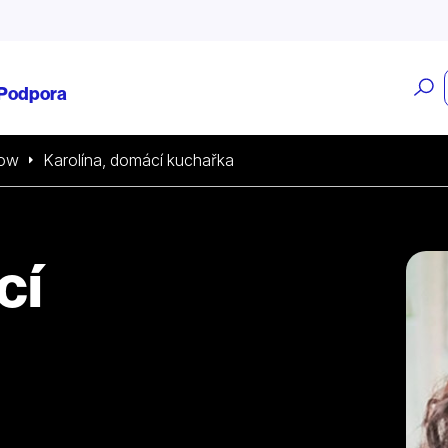
O
Podpora
v
ow
Karolína, domácí kuchařka
cí