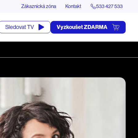
Zákaznická zóna
Kontakt
533 427 533
tevřít
Vyzkoušet ZDARMA
Sledovat TV
yhledávání