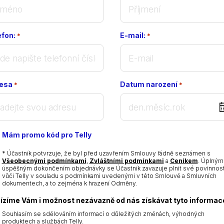
efon:
E-mail:
*
*
esa
Datum narození
*
*
DD
dot
MM
Mám promo kód pro Telly
dot
YYYY
* Účastník potvrzuje, že byl před uzavřením Smlouvy řádně seznámen s
Všeobecnými podmínkami
,
Zvláštními podmínkami
a
Ceníkem
. Úplným
úspěšným dokončením objednávky se Účastník zavazuje plnit své povinnost
vůči Telly v souladu s podmínkami uvedenými v této Smlouvě a Smluvních
dokumentech, a to zejména k hrazení Odměny.
ízíme Vám i možnost nezávazně od nás získávat tyto informac
Souhlasím se sdělováním informací o důležitých změnách, výhodných
produktech a službách Telly.