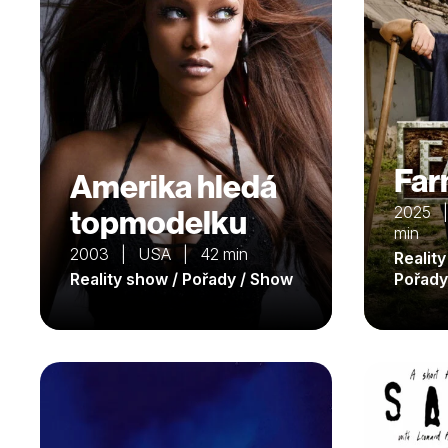
Far
Amerika hledá
topmodelku
2025 |
min
2003 | USA | 42 min
Reality
Reality show / Pořady / Show
Pořady