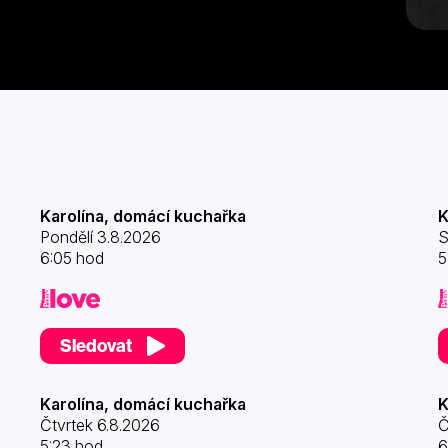
Karolína, domácí kuchařka
K
Pondělí 3.8.2026
S
6:05 hod
5
Sledovat
Karolína, domácí kuchařka
K
Čtvrtek 6.8.2026
Č
5:23 hod
6