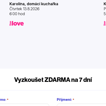
Karolína, domácí kuchařka
K
Čtvrtek 13.8.2026
P
6:00 hod
5
Vyzkoušet ZDARMA na 7 dní
no:
Příjmení:
*
*