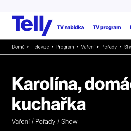
TV nabídka
TV program
Domů
Televize
Program
Vaření
Pořady
Sh
Karolína, domá
kuchařka
Vaření / Pořady / Show