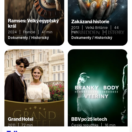
Ramses: Velký egyptský
Zakázaná historie
král
2013 | Velká Británie | 44
2024 | Francie | 41 min
min
Dokumenty / Historický
Dokumenty / Historický
Grand Hotel
BBV po 25 letech
2011 | 72 min
Česká republika | 16 min
Dokumenty / Historický
Dokumenty / Historický