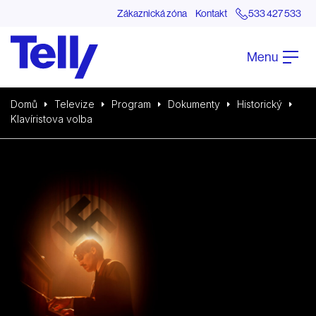
Zákaznická zóna
Kontakt
533 427 533
Menu
Domů
Televize
Program
Dokumenty
Historický
Klavíristova volba