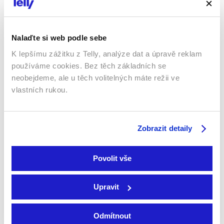
Nalaďte si web podle sebe
K lepšímu zážitku z Telly, analýze dat a úpravě reklam
používáme cookies. Bez těch základních se
neobejdeme, ale u těch volitelných máte režii ve
vlastních rukou.
Rozdělený svět 1939-
1962
Concorde: Honba za
Zobrazit detaily
2024 | Německo, Polsko,
snem
Belgie, Lucembursko | 50
2023 | Francie | 70 min
min
Dokumenty / Historický
Dokumenty / Historický
Povolit vše
Upravit
Sledujte kdekoliv až na 6 zařízeních
Odmítnout