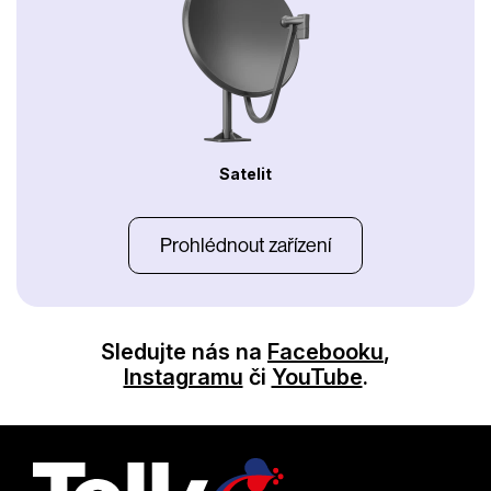
Satelit
Prohlédnout zařízení
Sledujte nás na
Facebooku
,
Instagramu
či
YouTube
.