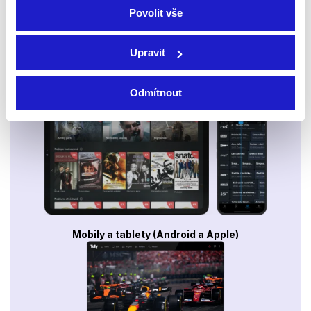
Povolit vše
Upravit
Smart TV - Android, Google, Samsung, LG, VIDAA
Odmítnout
Mobily a tablety (Android a Apple)