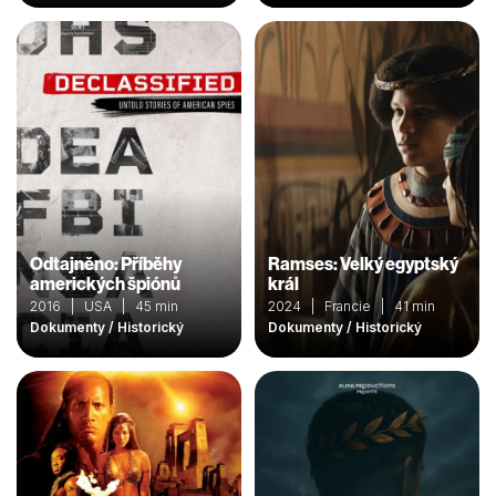
Odtajněno: Příběhy
Ramses: Velký egyptský
amerických špiónů
král
2016 | USA | 45 min
2024 | Francie | 41 min
Dokumenty / Historický
Dokumenty / Historický