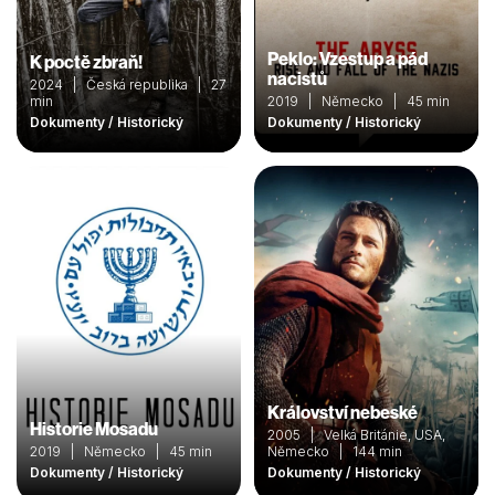
Peklo: Vzestup a pád
K poctě zbraň!
nacistů
2024 | Česká republika | 27
min
2019 | Německo | 45 min
Dokumenty / Historický
Dokumenty / Historický
Království nebeské
Historie Mosadu
2005 | Velká Británie, USA,
2019 | Německo | 45 min
Německo | 144 min
Dokumenty / Historický
Dokumenty / Historický