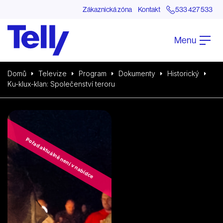
Zákaznická zóna
Kontakt
533 427 533
Menu
Domů
Televize
Program
Dokumenty
Historický
Ku-klux-klan: Společenství teroru
Pořad aktuálně není v nabídce