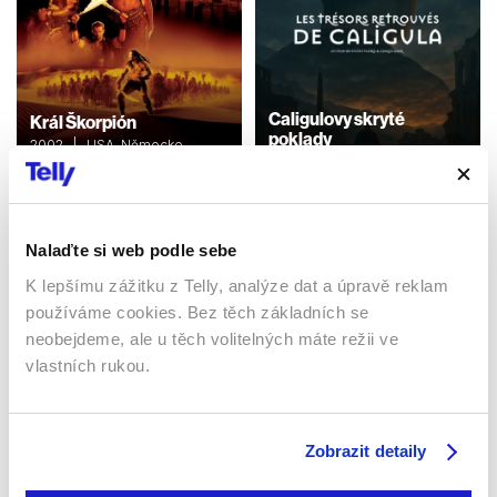
Caligulovy skryté
Král Škorpión
poklady
2002 | USA, Německo,
Belgie | 92 min
2025 | Francie | 52 min
Dokumenty / Historický
Dokumenty / Historický
Nalaďte si web podle sebe
K lepšímu zážitku z Telly, analýze dat a úpravě reklam
Sledujte kdekoliv až na 6 zařízeních
používáme cookies. Bez těch základních se
neobejdeme, ale u těch volitelných máte režii ve
Sledovat internetovou televizi jde odkudkoliv
vlastních rukou.
po celé EU, a to až na 6 zařízeních.
Zobrazit detaily